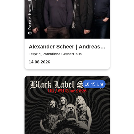
Alexander Scheer | Andreas
Dresen & Band spielen (nicht
Leipzig, Parkbühne GeyserHaus
nur) Gundermann
14.08.2026
18:45 Uhr