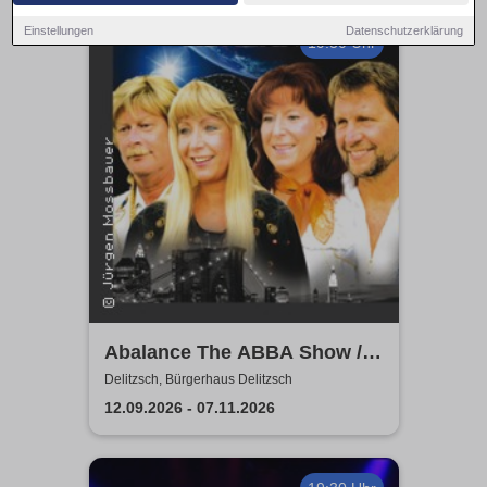
Einstellungen
Datenschutzerklärung
19:30 Uhr
Abalance The ABBA Show /
Revival Show - a tribute to
Delitzsch, Bürgerhaus Delitzsch
ABBA
12.09.2026 - 07.11.2026