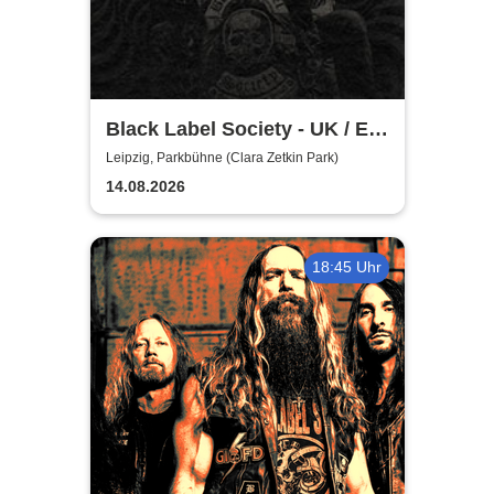
Black Label Society - UK / EU
TOUR 2026
Leipzig, Parkbühne (Clara Zetkin Park)
14.08.2026
18:45 Uhr