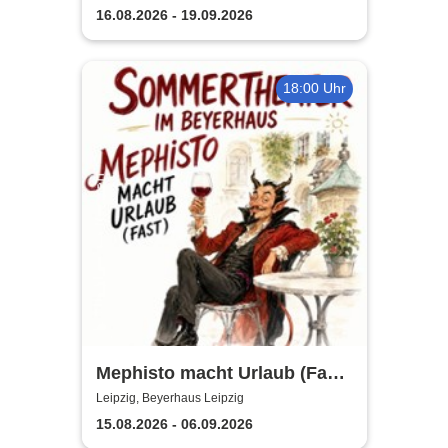
Abend
16.08.2026 - 19.09.2026
18:00 Uhr
Mephisto macht Urlaub (Fast)
- Sommertheater im
Leipzig, Beyerhaus Leipzig
Beyerhaus Leipzig
15.08.2026 - 06.09.2026