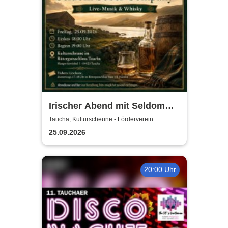
Irischer Abend mit Seldom
Sober Company | Live-Musik
Taucha, Kulturscheune - Förderverein
Rittergutschloss Taucha e.V.
& Whisky in der
25.09.2026
Kulturscheune Taucha
20:00 Uhr