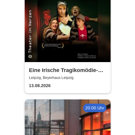
Eine Irische Tragikomödie-
Das Kleingeld | Getreu dem
Leipzig, Beyerhaus Leipzig
Motto: Wir lachen, weil wir
13.08.2026
weinen
20:00 Uhr