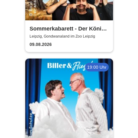
Sommerkabarett - Der König
der Blöden 2 | Central
Leipzig, Gondwanaland im Zoo Leipzig
Kabarett Leipzig
09.08.2026
19:00 Uhr