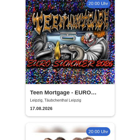
20:00 Uhr
Teen Mortgage - EURO
SUMMER 2026
Leipzig, Täubchenthal Leipzig
17.08.2026
20:00 Uhr