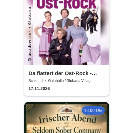
Da flattert der Ost-Rock -
H.Blank, A. Geißler, R.
Schkeuditz, Galahalle / Globana Village
Köbernick
17.11.2026
18:00 Uhr