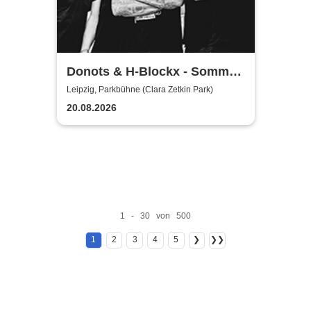
Donots & H-Blockx - Sommer
Shows 2026
Leipzig, Parkbühne (Clara Zetkin Park)
20.08.2026
1 - 30 von 500
1
2
3
4
5
❯
❯❯