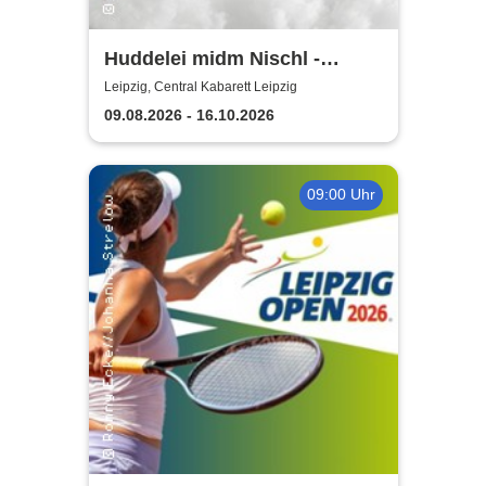
Huddelei midm Nischl -
Central Kabarett Leipzig
Leipzig, Central Kabarett Leipzig
09.08.2026 - 16.10.2026
09:00 Uhr