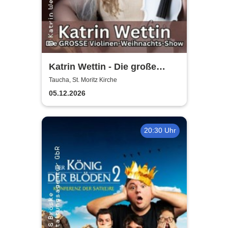
Katrin Wettin - Die große
Violinen-Weihnachts-Show
Taucha, St. Moritz Kirche
05.12.2026
20:30 Uhr