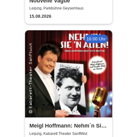
Nouvelle Vague
Leipzig, Parkbühne GeyserHaus
15.08.2026
16:00 Uhr
Meigl Hoffmann: Nehm´n Sie
´n Alten! - Ein Otto Reutter-
Leipzig, Kabarett Theater SanftWut