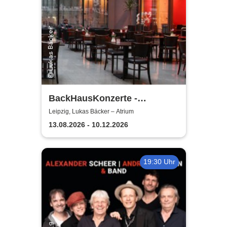
BackHausKonzerte -
Kammermusik mit der
Leipzig, Lukas Bäcker – Atrium
Sinfonia Leipzig
13.08.2026 - 10.12.2026
19:30 Uhr