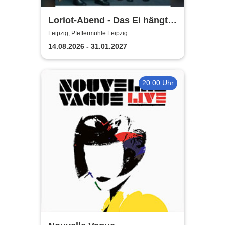
Loriot-Abend - Das Ei hängt
schief | Kabarett Leipziger
Leipzig, Pfeffermühle Leipzig
Pfeffermühle
14.08.2026 - 31.01.2027
20:00 Uhr