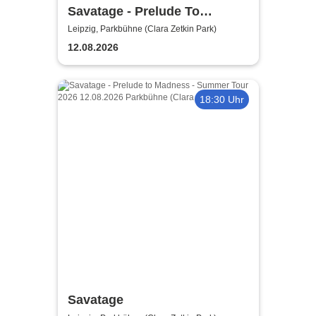
Savatage - Prelude To
Madness - Summer Tour 2026
Leipzig, Parkbühne (Clara Zetkin Park)
12.08.2026
18:30 Uhr
Savatage