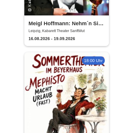
Meigl Hoffmann: Nehm´n Sie
´n Alten! - Ein Otto Reutter-
Leipzig, Kabarett Theater SanftWut
Abend
16.08.2026 - 19.09.2026
18:00 Uhr