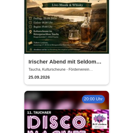
Irischer Abend mit Seldom
Sober Company | Live-Musik
Taucha, Kulturscheune - Förderverein
Rittergutschloss Taucha e.V.
& Whisky in der
25.09.2026
Kulturscheune Taucha
20:00 Uhr