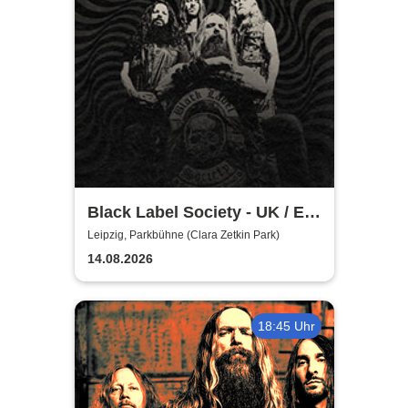
Black Label Society - UK / EU
TOUR 2026
Leipzig, Parkbühne (Clara Zetkin Park)
14.08.2026
18:45 Uhr