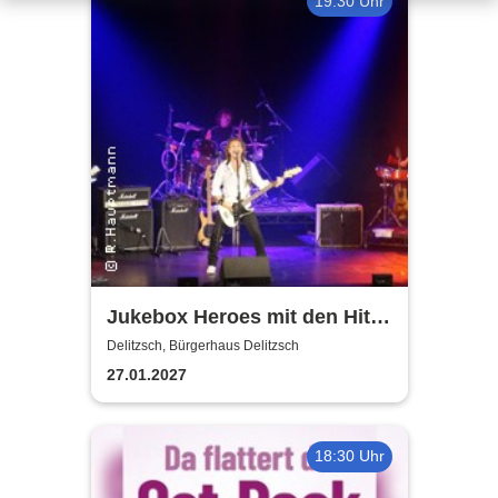
19:30 Uhr
Jukebox Heroes mit den Hits
von Sweet, Slade u.v.a. - 2027
Delitzsch, Bürgerhaus Delitzsch
27.01.2027
18:30 Uhr