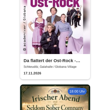
Da flattert der Ost-Rock -
H.Blank, A. Geißler, R.
Schkeuditz, Galahalle / Globana Village
Köbernick
17.11.2026
18:00 Uhr