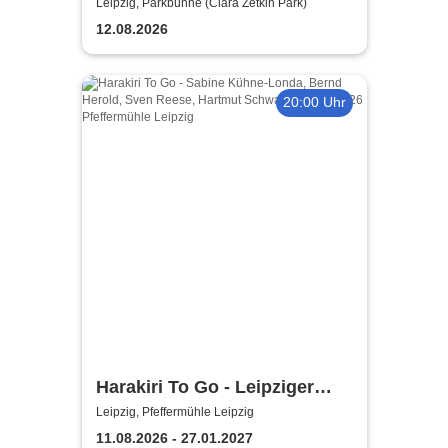
Leipzig, Parkbühne (Clara Zetkin Park)
12.08.2026
20:00 Uhr
Harakiri To Go - Leipziger
Pfeffermühle
Leipzig, Pfeffermühle Leipzig
11.08.2026 - 27.01.2027