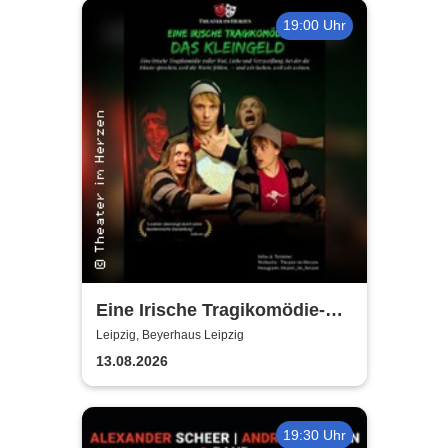
19:00 Uhr
Eine Irische Tragikomödie-
Das Kleingeld | Getreu dem
Leipzig, Beyerhaus Leipzig
Motto: Wir lachen, weil wir
13.08.2026
weinen
19:30 Uhr