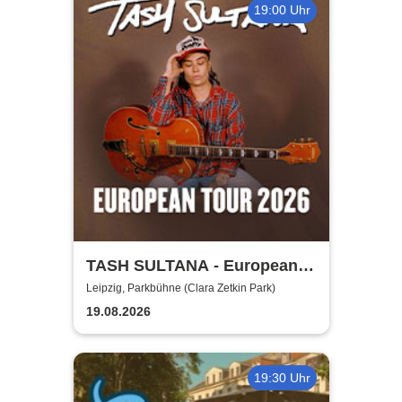
19:00 Uhr
TASH SULTANA - European
Tour 2026
Leipzig, Parkbühne (Clara Zetkin Park)
19.08.2026
19:30 Uhr