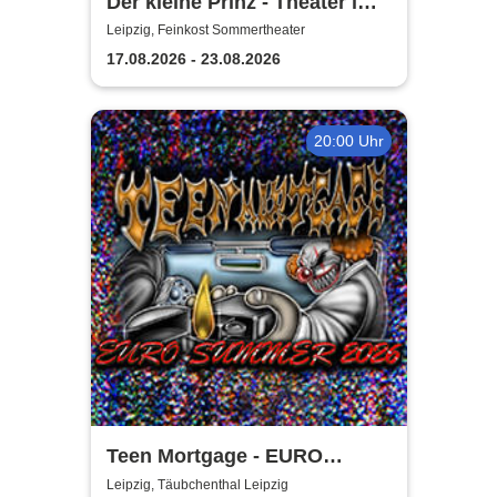
Der kleine Prinz - Theater im
Herzen
Leipzig, Feinkost Sommertheater
17.08.2026 - 23.08.2026
20:00 Uhr
Teen Mortgage - EURO
SUMMER 2026
Leipzig, Täubchenthal Leipzig