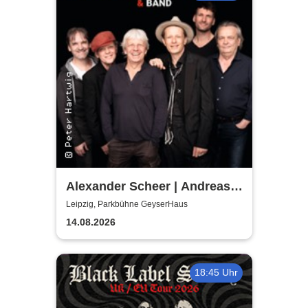
Alexander Scheer | Andreas
Dresen & Band spielen (nicht
Leipzig, Parkbühne GeyserHaus
nur) Gundermann
14.08.2026
18:45 Uhr