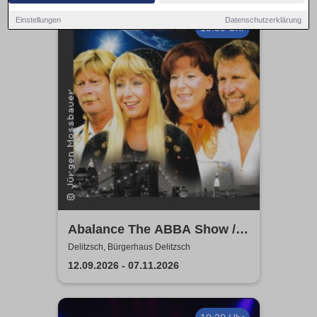
Einstellungen
Datenschutzerklärung
19:30 Uhr
Abalance The ABBA Show /
Revival Show - a tribute to
Delitzsch, Bürgerhaus Delitzsch
ABBA
12.09.2026 - 07.11.2026