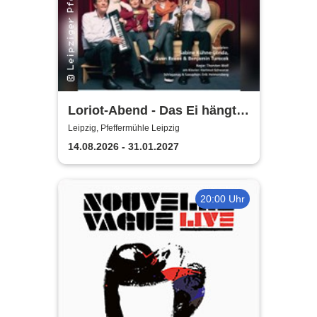
Loriot-Abend - Das Ei hängt
schief | Kabarett Leipziger
Leipzig, Pfeffermühle Leipzig
Pfeffermühle
14.08.2026 - 31.01.2027
20:00 Uhr