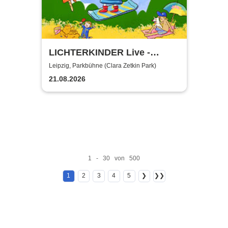
LICHTERKINDER Live -
Sommer Mitmachspaß 2026
Leipzig, Parkbühne (Clara Zetkin Park)
21.08.2026
1 - 30 von 500
1
2
3
4
5
❯
❯❯