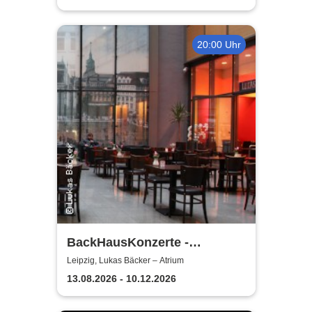
20:00 Uhr
BackHausKonzerte -
Kammermusik mit der
Leipzig, Lukas Bäcker – Atrium
Sinfonia Leipzig
13.08.2026 - 10.12.2026