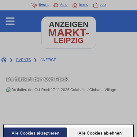
Event
Auto
Immo
Job
ANZEIGEN
MARKT-
LEIPZIG
❯
EVENTS
❯
ANZEIGE
Da flattert der Ost-Rock
Alle Cookies akzeptieren
Alle Cookies ablehnen