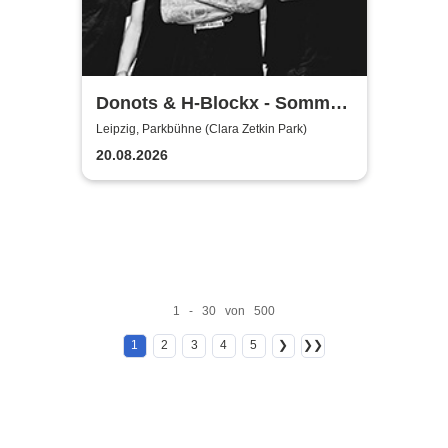
Donots & H-Blockx - Sommer
Shows 2026
Leipzig, Parkbühne (Clara Zetkin Park)
20.08.2026
1 - 30 von 500
1
2
3
4
5
❯
❯❯