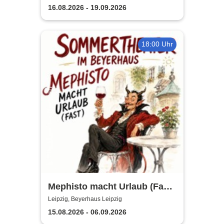
Abend
16.08.2026 - 19.09.2026
18:00 Uhr
Mephisto macht Urlaub (Fast)
- Sommertheater im
Leipzig, Beyerhaus Leipzig
Beyerhaus Leipzig
15.08.2026 - 06.09.2026