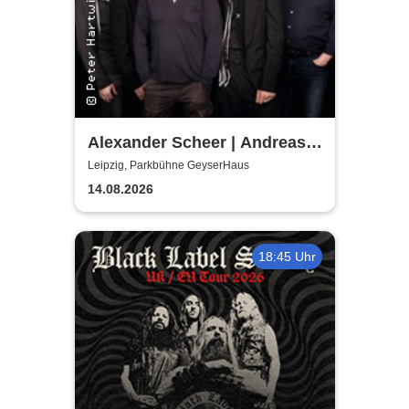
Alexander Scheer | Andreas
Dresen & Band spielen (nicht
Leipzig, Parkbühne GeyserHaus
nur) Gundermann
14.08.2026
18:45 Uhr