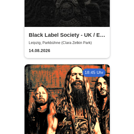
Black Label Society - UK / EU
TOUR 2026
Leipzig, Parkbühne (Clara Zetkin Park)
14.08.2026
18:45 Uhr