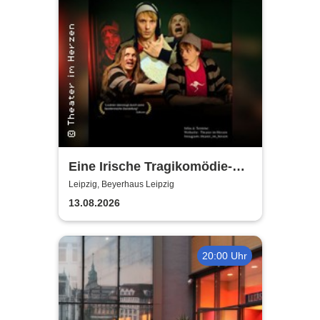
Eine Irische Tragikomödie-
Das Kleingeld | Getreu dem
Leipzig, Beyerhaus Leipzig
Motto: Wir lachen, weil wir
13.08.2026
weinen
20:00 Uhr