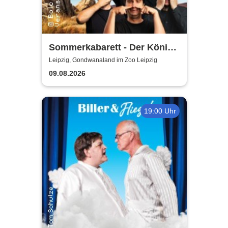
Sommerkabarett - Der König
der Blöden 2 | Central
Leipzig, Gondwanaland im Zoo Leipzig
Kabarett Leipzig
09.08.2026
19:00 Uhr