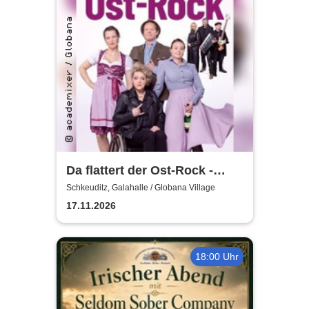
Da flattert der Ost-Rock -
H.Blank, A. Geißler, R.
Schkeuditz, Galahalle / Globana Village
Köbernick
17.11.2026
18:00 Uhr