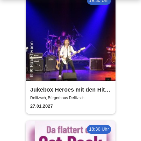
19:30 Uhr
Jukebox Heroes mit den Hits
von Sweet, Slade u.v.a. - 2027
Delitzsch, Bürgerhaus Delitzsch
27.01.2027
18:30 Uhr