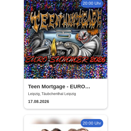
20:00 Uhr
Teen Mortgage - EURO
SUMMER 2026
Leipzig, Täubchenthal Leipzig
17.08.2026
20:00 Uhr