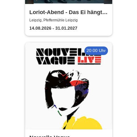
Loriot-Abend - Das Ei hängt
schief | Kabarett Leipziger
Leipzig, Pfeffermühle Leipzig
Pfeffermühle
14.08.2026 - 31.01.2027
20:00 Uhr