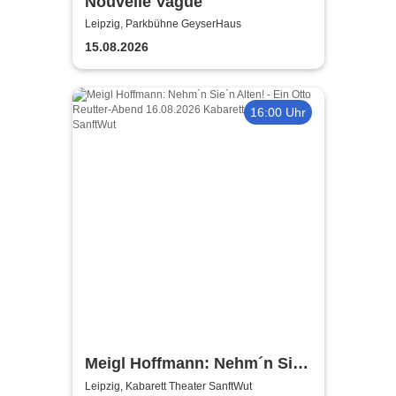
Nouvelle Vague
Leipzig, Parkbühne GeyserHaus
15.08.2026
16:00 Uhr
Meigl Hoffmann: Nehm´n Sie
´n Alten! - Ein Otto Reutter-
Leipzig, Kabarett Theater SanftWut