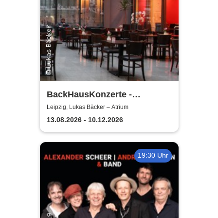
BackHausKonzerte -
Kammermusik mit der
Leipzig, Lukas Bäcker – Atrium
Sinfonia Leipzig
13.08.2026 - 10.12.2026
19:30 Uhr