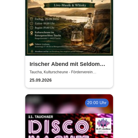
Irischer Abend mit Seldom
Sober Company | Live-Musik
Taucha, Kulturscheune - Förderverein
Rittergutschloss Taucha e.V.
& Whisky in der
25.09.2026
Kulturscheune Taucha
20:00 Uhr