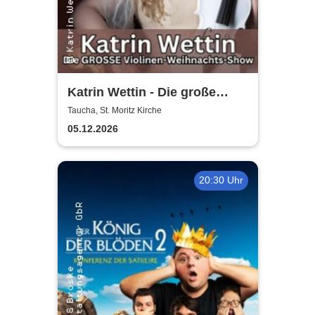
Katrin Wettin - Die große
Violinen-Weihnachts-Show
Taucha, St. Moritz Kirche
05.12.2026
20:30 Uhr