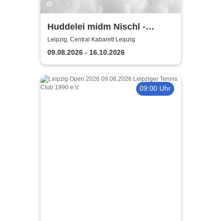
Huddelei midm Nischl -
Central Kabarett Leipzig
Leipzig, Central Kabarett Leipzig
09.08.2026 - 16.10.2026
09:00 Uhr