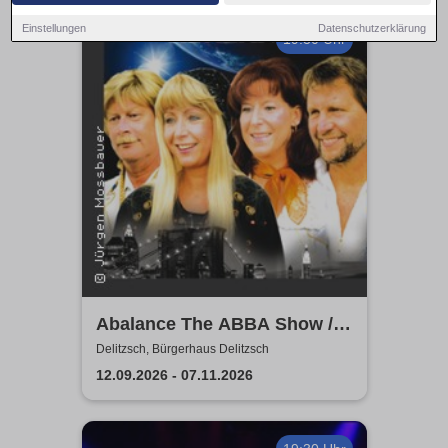
Einstellungen
Datenschutzerklärung
19:30 Uhr
Abalance The ABBA Show /
Revival Show - a tribute to
Delitzsch, Bürgerhaus Delitzsch
ABBA
12.09.2026 - 07.11.2026