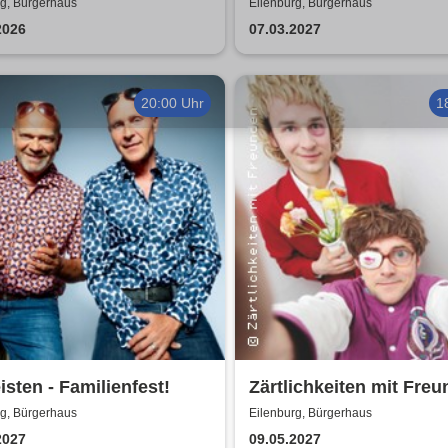
achtszeit 2026 - Das
Fräulein Luise und ihr
rg, Bürgerhaus
Eilenburg, Bürgerhaus
ertprogramm mit Herz
Ensemble - das Origina
2026
07.03.2027
20:00 Uhr
1
eisten - Familienfest!
Zärtlichkeiten mit Freu
Rico Rohs und das Ine
rg, Bürgerhaus
Eilenburg, Bürgerhaus
Fleiwa Quartett
2027
09.05.2027