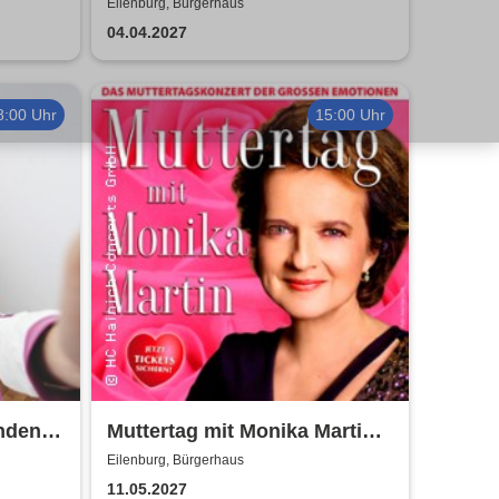
Eilenburg, Bürgerhaus
l
04.04.2027
8:00 Uhr
15:00 Uhr
nden -
Muttertag mit Monika Martin
s
2027
Eilenburg, Bürgerhaus
11.05.2027