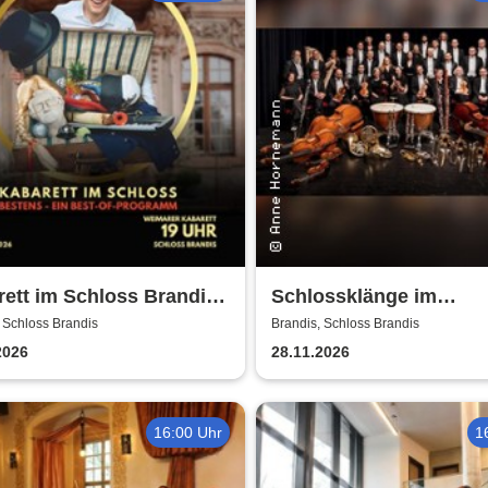
ett im Schloss Brandis |
Schlossklänge im
arer Kabarett
Kerzenschein -
 Schloss Brandis
Brandis, Schloss Brandis
Adventskonzert
2026
28.11.2026
16:00 Uhr
1