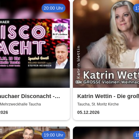
20:00 Uhr
1
auchaer Disconacht -
Katrin Wettin - Die gro
tedition
Violinen-Weihnachts-
 Mehrzweckhalle Taucha
Taucha, St. Moritz Kirche
2026
05.12.2026
19:00 Uhr
1