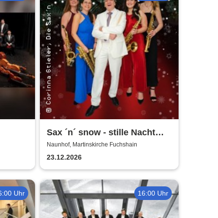
Sax ´n´ snow - stille Nacht
war gestern
Naunhof, Martinskirche Fuchshain
23.12.2026
6:00 Uhr
16:00 Uhr