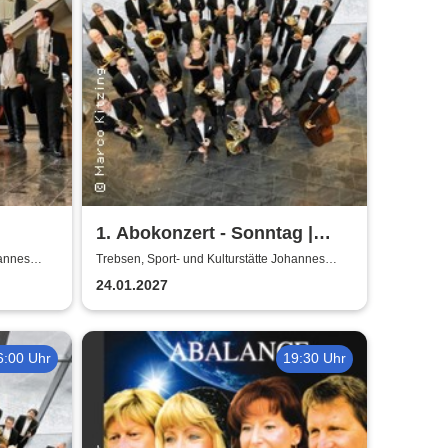
1. Abokonzert - Sonntag |
ische
Sächsische
hannes
Trebsen, Sport- und Kulturstätte Johannes
Wiede
Bläserphilharmonie
24.01.2027
6:00 Uhr
19:30 Uhr