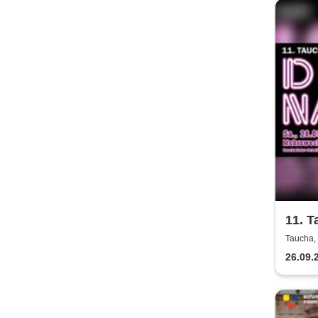
11. T
Herbs
Taucha,
26.09.