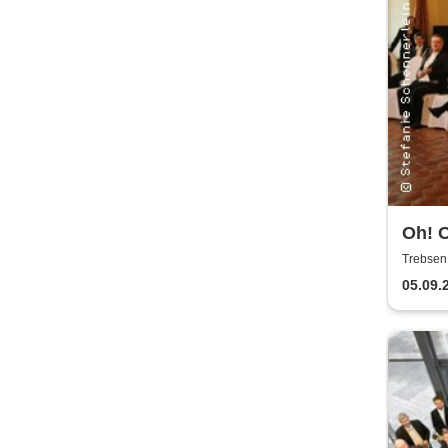
Oh! O
Bläs
Trebsen,
Wiede
05.09.