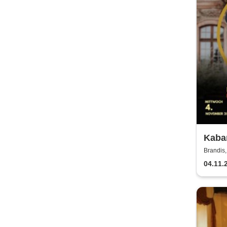
Kabar
Weim
Brandis,
04.11.