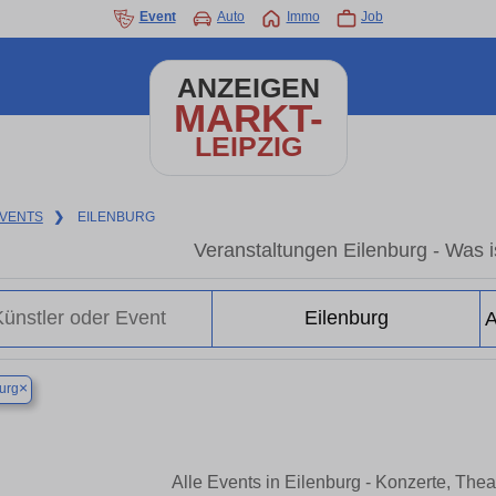
Event
Auto
Immo
Job
ANZEIGEN
MARKT-
LEIPZIG
VENTS
❯
EILENBURG
Veranstaltungen Eilenburg - Was is
×
urg
Alle Events in Eilenburg - Konzerte, The