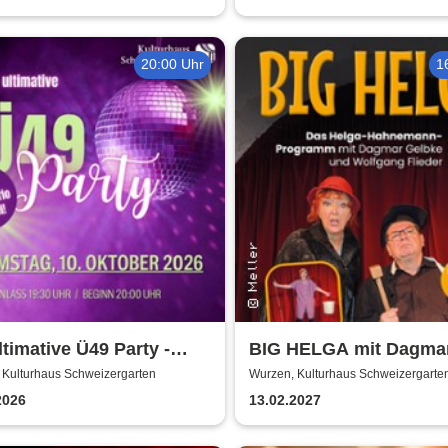
20:00 Uhr
1
ltimative Ü49 Party -
BIG HELGA mit Dagma
urhaus Schweizergarten
Gelbke & Wolfgang Flie
 Kulturhaus Schweizergarten
Wurzen, Kulturhaus Schweizergarte
2026
13.02.2027