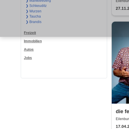
Weihn
❯ Markkleeberg
Eilenbu
❯ Schkeuditz
Konz
27.11.
❯ Wurzen
❯ Taucha
❯ Brandis
Freizeit
Immobilien
Autos
Jobs
die f
Eilenbu
17.04.