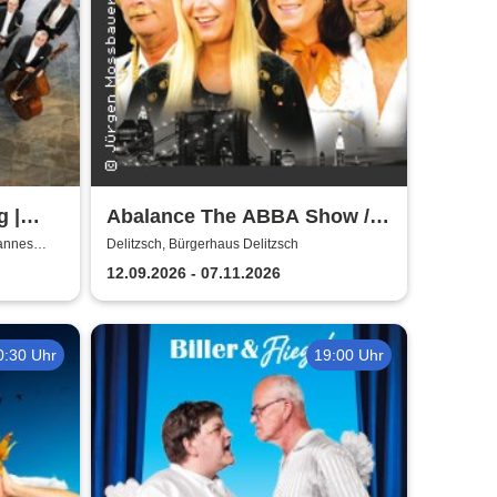
g |
Abalance The ABBA Show /
Revival Show - a tribute to
hannes
Delitzsch, Bürgerhaus Delitzsch
ABBA
12.09.2026 - 07.11.2026
0:30 Uhr
19:00 Uhr