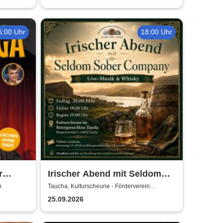
6:00 Uhr
18:00 Uhr
r
Irischer Abend mit Seldom
dler
Sober Company | Live-Musik
n
Taucha, Kulturscheune - Förderverein
Rittergutschloss Taucha e.V.
& Whisky in der
25.09.2026
Kulturscheune Taucha