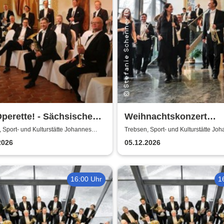
perette! - Sächsische
Weihnachtskonzert
erphilharmonie
Adventsglühen - Sächs
 Sport- und Kulturstätte Johannes
Trebsen, Sport- und Kulturstätte Jo
Wiede
Bläserphilharmonie
2026
05.12.2026
16:00 Uhr
1