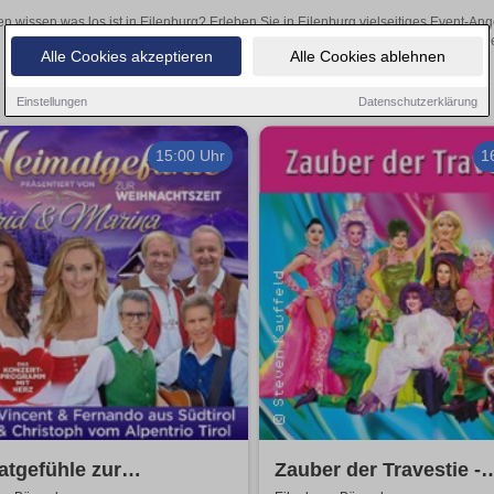
en wissen was los ist in Eilenburg? Erleben Sie in Eilenburg vielseitiges Event-A
oder aufregende Veranstaltungen in Eilenburg – hier finde
Alle Cookies akzeptieren
Alle Cookies ablehnen
Einstellungen
Datenschutzerklärung
15:00 Uhr
1
tgefühle zur
Zauber der Travestie -