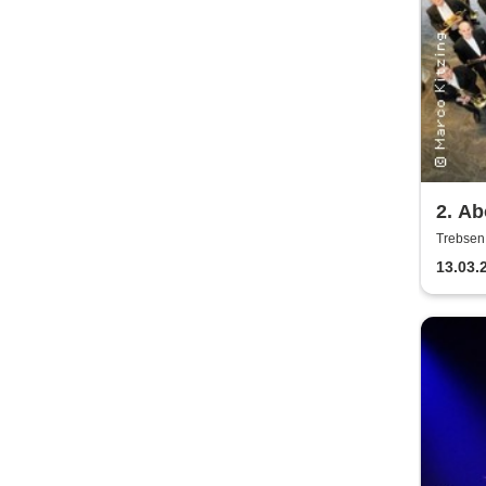
2. Ab
Säch
Trebsen,
Wiede
Bläs
13.03.