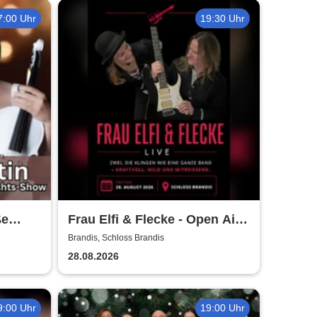
7:00 Uhr
19:30 Uhr
ße
Frau Elfi & Flecke - Open Air
Show
Konzert
Brandis, Schloss Brandis
28.08.2026
9:00 Uhr
19:00 Uhr