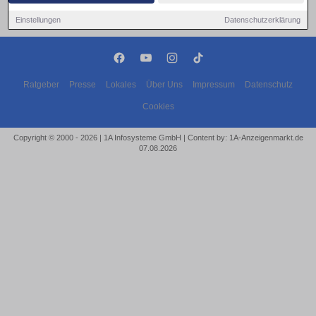
Einstellungen
Datenschutzerklärung
Ratgeber
Presse
Lokales
Über Uns
Impressum
Datenschutz
Cookies
Copyright © 2000 - 2026 | 1A Infosysteme GmbH | Content by: 1A-Anzeigenmarkt.de
07.08.2026