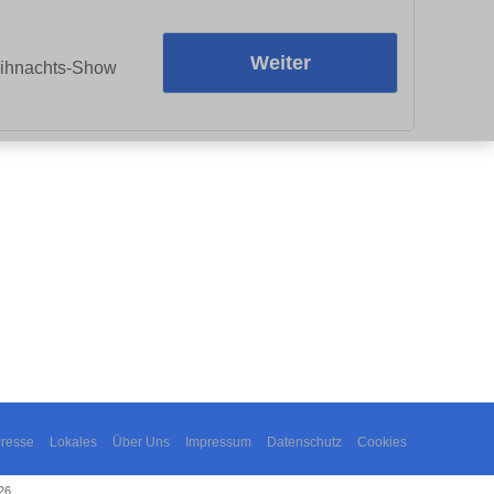
Weiter
Weihnachts-Show
resse
Lokales
Über Uns
Impressum
Datenschutz
Cookies
26