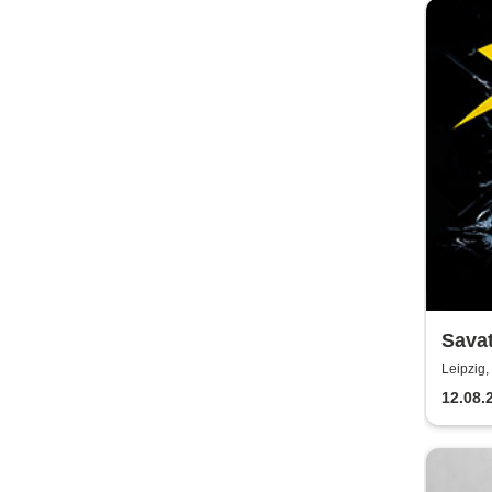
Savat
Madn
Leipzig,
12.08.