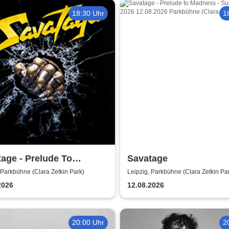
18:30 Uhr
1
age - Prelude To
Savatage
ess - Summer Tour 2026
 Parkbühne (Clara Zetkin Park)
Leipzig, Parkbühne (Clara Zetkin Pa
2026
12.08.2026
20:00 Uhr
2