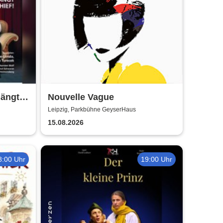
hängt
Nouvelle Vague
iger
Leipzig, Parkbühne GeyserHaus
15.08.2026
8:00 Uhr
19:00 Uhr