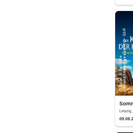
Kult
Somm
der B
Leipzig
Kabar
09.08.