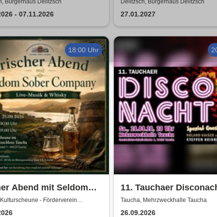
al Show - a tribute to
von Sweet, Slade u.v.a.
h, Bürgerhaus Delitzsch
Delitzsch, Bürgerhaus Delitzsch
A
2026 - 07.11.2026
27.01.2027
18:00 Uhr
2
her Abend mit Seldom
11. Tauchaer Disconach
r Company | Live-Musik
Herbstedition
Kulturscheune - Förderverein
Taucha, Mehrzweckhalle Taucha
tschloss Taucha e.V.
sky in der
2026
26.09.2026