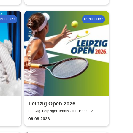
9:00 Uhr
09:00 Uhr
Leipzig Open 2026
g
Leipzig, Leipziger Tennis Club 1990 e.V.
09.08.2026