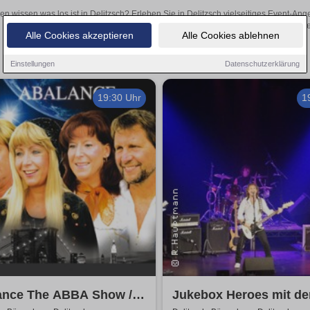
len wissen was los ist in Delitzsch? Erleben Sie in Delitzsch vielseitiges Event-A
oder aufregende Veranstaltungen in Delitzsch – hier finde
Alle Cookies akzeptieren
Alle Cookies ablehnen
Einstellungen
Datenschutzerklärung
19:30 Uhr
1
ance The ABBA Show /
Jukebox Heroes mit de