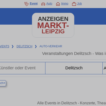
Event
Auto
Immo
Job
ANZEIGEN
MARKT-
LEIPZIG
VENTS
❯
DELITZSCH
❯
AUTO-VERKEHR
Veranstaltungen Delitzsch - Was is
×
sch
Alle Events in Delitzsch - Konzerte, The