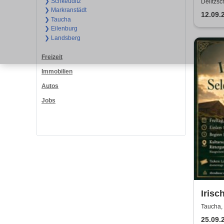
Reviv
❯ Schkeuditz
Delitzsc
❯ Markranstädt
ABB
12.09.
❯ Taucha
❯ Eilenburg
❯ Landsberg
Freizeit
Immobilien
Autos
Jobs
Irisc
Sobe
Taucha, 
Rittergu
& Whi
25.09.