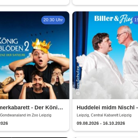
urscheune Taucha
20:30 Uhr
1
erkabarett - Der König
Huddelei midm Nischl -
löden 2 | Central
Central Kabarett Leipzi
, Gondwanaland im Zoo Leipzig
Leipzig, Central Kabarett Leipzig
ett Leipzig
2026
09.08.2026 - 16.10.2026