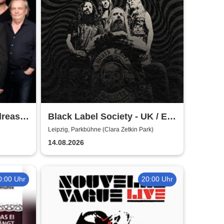
dreas
Black Label Society - UK / EU
(nicht
TOUR 2026
Leipzig, Parkbühne (Clara Zetkin Park)
14.08.2026
0:00 Uhr
20:00 Uhr