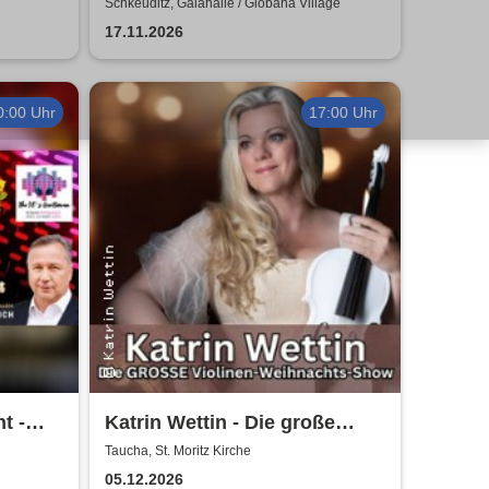
 - 2027
H.Blank, A. Geißler, R.
Schkeuditz, Galahalle / Globana Village
Köbernick
17.11.2026
0:00 Uhr
17:00 Uhr
t -
Katrin Wettin - Die große
Violinen-Weihnachts-Show
Taucha, St. Moritz Kirche
05.12.2026