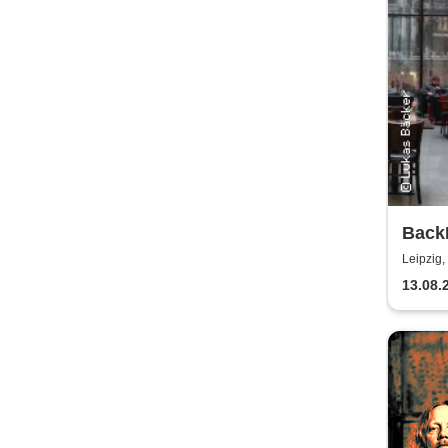
Back
Kamm
Leipzig,
Sinfo
13.08.