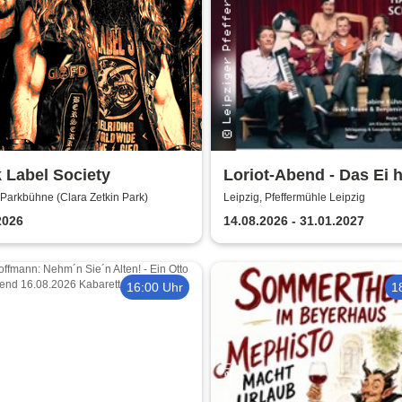
 Label Society
Loriot-Abend - Das Ei 
schief | Kabarett Leipz
 Parkbühne (Clara Zetkin Park)
Leipzig, Pfeffermühle Leipzig
Pfeffermühle
2026
14.08.2026 - 31.01.2027
16:00 Uhr
1