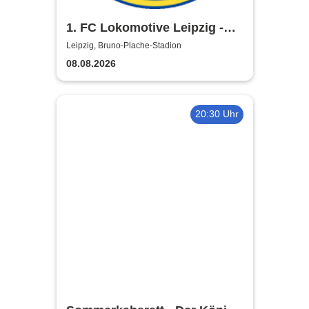
1. FC Lokomotive Leipzig -
Regionalliga Nordost
Leipzig, Bruno-Plache-Stadion
2026/2027
08.08.2026
20:30 Uhr