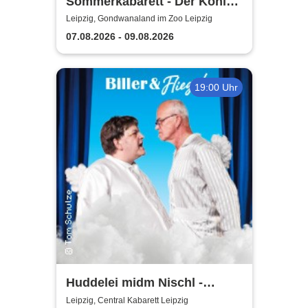
Sommerkabarett - Der König
der Blöden 2 | Central
Leipzig, Gondwanaland im Zoo Leipzig
Kabarett Leipzig
07.08.2026 - 09.08.2026
19:00 Uhr
Huddelei midm Nischl -
Central Kabarett Leipzig
Leipzig, Central Kabarett Leipzig