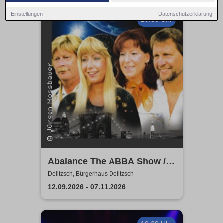
Einstellungen
Datenschutzerklärung
19:30 Uhr
Abalance The ABBA Show /
Revival Show - a tribute to
Delitzsch, Bürgerhaus Delitzsch
ABBA
12.09.2026 - 07.11.2026