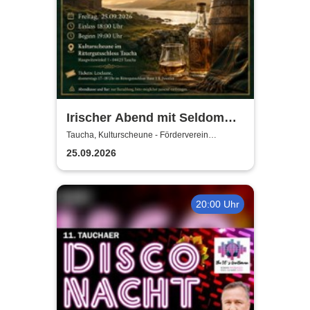
Irischer Abend mit Seldom
Sober Company | Live-Musik
Taucha, Kulturscheune - Förderverein
Rittergutschloss Taucha e.V.
& Whisky in der
25.09.2026
Kulturscheune Taucha
20:00 Uhr