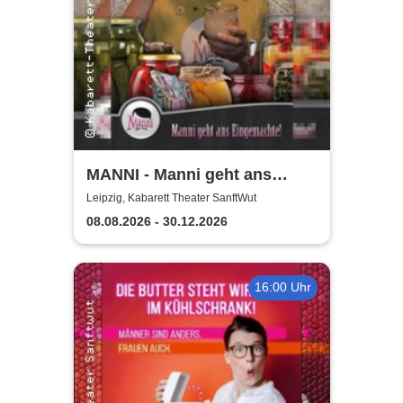
MANNI - Manni geht ans
Eingemachte
Leipzig, Kabarett Theater SanftWut
08.08.2026 - 30.12.2026
16:00 Uhr