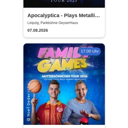
Apocalyptica - Plays Metallica
Vol. 2
Leipzig, Parkbühne GeyserHaus
07.08.2026
17:00 Uhr