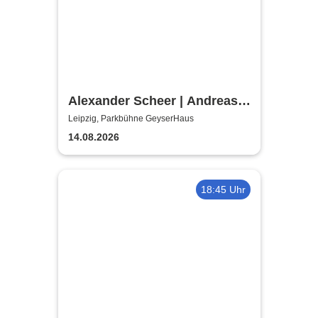
Alexander Scheer | Andreas
Dresen & Band spielen (nicht
Leipzig, Parkbühne GeyserHaus
nur) Gundermann
14.08.2026
18:45 Uhr