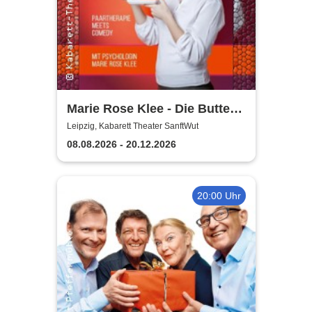
Marie Rose Klee - Die Butter
steht wirklich im
Leipzig, Kabarett Theater SanftWut
Kühlschrank!
08.08.2026 - 20.12.2026
20:00 Uhr