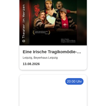
Eine Irische Tragikomödie-
Das Kleingeld | Getreu dem
Leipzig, Beyerhaus Leipzig
Motto: Wir lachen, weil wir
13.08.2026
weinen
20:00 Uhr