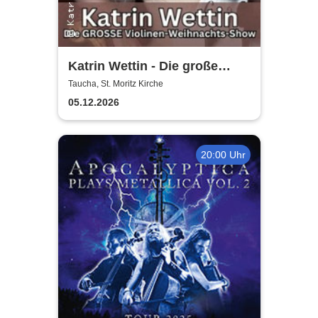
Katrin Wettin - Die große
Violinen-Weihnachts-Show
Taucha, St. Moritz Kirche
05.12.2026
20:00 Uhr