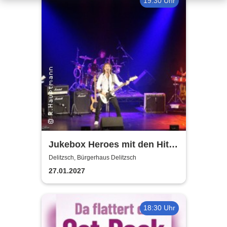
19:30 Uhr
Jukebox Heroes mit den Hits
von Sweet, Slade u.v.a. - 2027
Delitzsch, Bürgerhaus Delitzsch
27.01.2027
18:30 Uhr