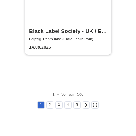
Black Label Society - UK / EU
TOUR 2026
Leipzig, Parkbühne (Clara Zetkin Park)
14.08.2026
1 - 30 von 500
1
2
3
4
5
❯
❯❯