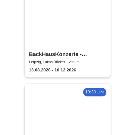
BackHausKonzerte -
Kammermusik mit der
Leipzig, Lukas Bäcker – Atrium
Sinfonia Leipzig
13.08.2026 - 10.12.2026
19:30 Uhr