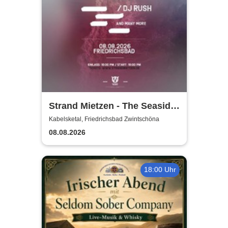
Strand Mietzen - The Seaside
Rave
Kabelsketal, Friedrichsbad Zwintschöna
08.08.2026
18:00 Uhr