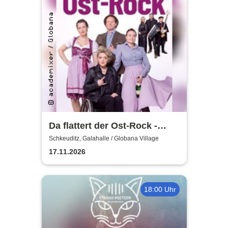
Da flattert der Ost-Rock -
H.Blank, A. Geißler, R.
Schkeuditz, Galahalle / Globana Village
Köbernick
17.11.2026
18:00 Uhr