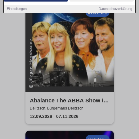
Einstellungen
Datenschutzerklärung
19:30 Uhr
Abalance The ABBA Show /
Revival Show - a tribute to
Delitzsch, Bürgerhaus Delitzsch
ABBA
12.09.2026 - 07.11.2026