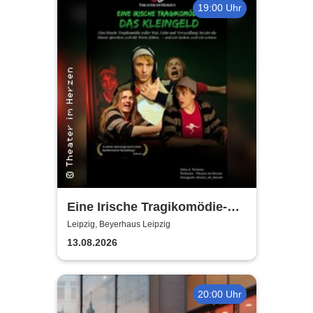
19:00 Uhr
Eine Irische Tragikomödie-
Das Kleingeld | Getreu dem
Leipzig, Beyerhaus Leipzig
Motto: Wir lachen, weil wir
13.08.2026
weinen
20:00 Uhr