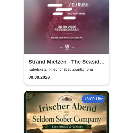
Strand Mietzen - The Seaside
Rave
Kabelsketal, Friedrichsbad Zwintschöna
08.08.2026
18:00 Uhr