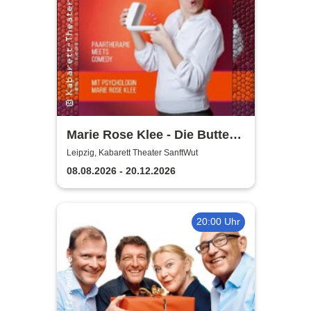
Marie Rose Klee - Die Butter
steht wirklich im
Leipzig, Kabarett Theater SanftWut
Kühlschrank!
08.08.2026 - 20.12.2026
20:00 Uhr