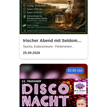
Irischer Abend mit Seldom
Sober Company | Live-Musik
Taucha, Kulturscheune - Förderverein
Rittergutschloss Taucha e.V.
& Whisky in der
25.09.2026
Kulturscheune Taucha
20:00 Uhr