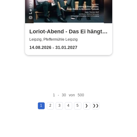
Loriot-Abend - Das Ei hängt
schief | Kabarett Leipziger
Leipzig, Pfeffermühle Leipzig
Pfeffermühle
14.08.2026 - 31.01.2027
1 - 30 von 500
1
2
3
4
5
❯
❯❯