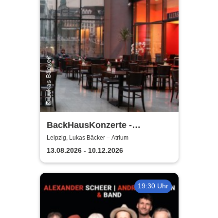
BackHausKonzerte -
Kammermusik mit der
Leipzig, Lukas Bäcker – Atrium
Sinfonia Leipzig
13.08.2026 - 10.12.2026
19:30 Uhr