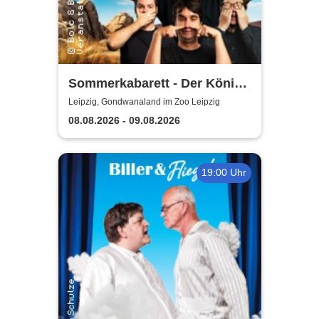
Sommerkabarett - Der König
der Blöden 2 | Central
Leipzig, Gondwanaland im Zoo Leipzig
Kabarett Leipzig
08.08.2026 - 09.08.2026
19:00 Uhr