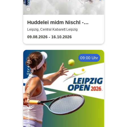
Huddelei midm Nischl -
Central Kabarett Leipzig
Leipzig, Central Kabarett Leipzig
09.08.2026 - 16.10.2026
09:00 Uhr