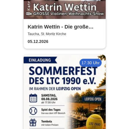
Katrin Wettin - Die große
Violinen-Weihnachts-Show
Taucha, St. Moritz Kirche
05.12.2026
17:30 Uhr