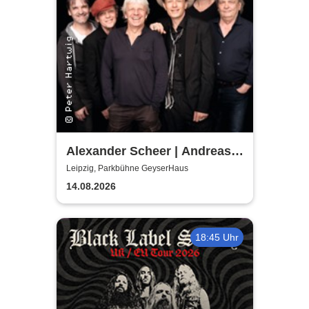
Alexander Scheer | Andreas
Dresen & Band spielen (nicht
Leipzig, Parkbühne GeyserHaus
nur) Gundermann
14.08.2026
18:45 Uhr