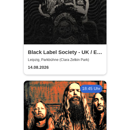
Black Label Society - UK / EU
TOUR 2026
Leipzig, Parkbühne (Clara Zetkin Park)
14.08.2026
18:45 Uhr