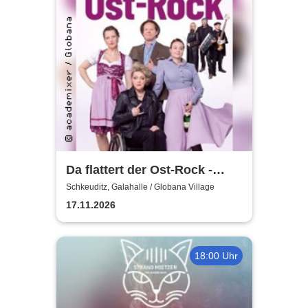
Da flattert der Ost-Rock -
H.Blank, A. Geißler, R.
Schkeuditz, Galahalle / Globana Village
Köbernick
17.11.2026
18:00 Uhr