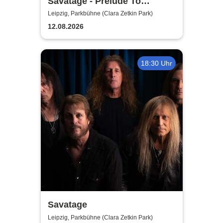
Savatage - Prelude To
Madness - Summer Tour 2026
Leipzig, Parkbühne (Clara Zetkin Park)
12.08.2026
18:30 Uhr
Savatage
Leipzig, Parkbühne (Clara Zetkin Park)