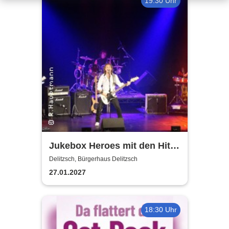
19:30 Uhr
Jukebox Heroes mit den Hits
von Sweet, Slade u.v.a. - 2027
Delitzsch, Bürgerhaus Delitzsch
27.01.2027
18:30 Uhr