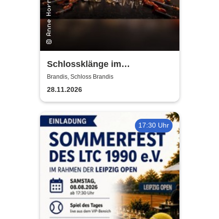
Schlossklänge im
Kerzenschein -
Brandis, Schloss Brandis
Adventskonzert
28.11.2026
17:30 Uhr