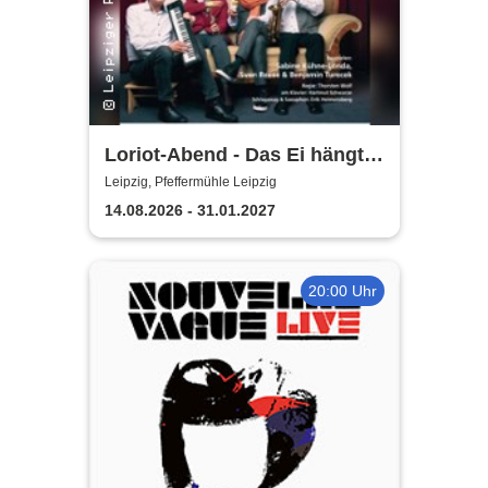
Loriot-Abend - Das Ei hängt
schief | Kabarett Leipziger
Leipzig, Pfeffermühle Leipzig
Pfeffermühle
14.08.2026 - 31.01.2027
20:00 Uhr