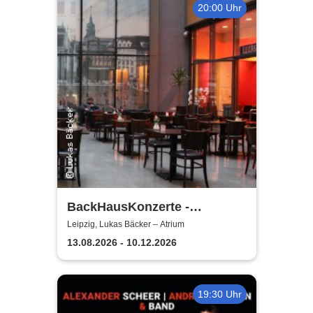
20:00 Uhr
BackHausKonzerte -
Kammermusik mit der
Leipzig, Lukas Bäcker – Atrium
Sinfonia Leipzig
13.08.2026 - 10.12.2026
19:30 Uhr