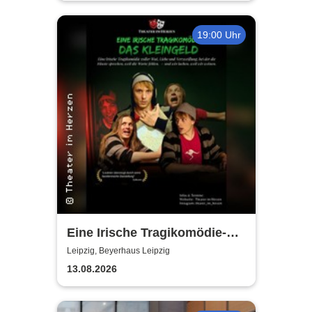
19:00 Uhr
Eine Irische Tragikomödie-
Das Kleingeld | Getreu dem
Leipzig, Beyerhaus Leipzig
Motto: Wir lachen, weil wir
13.08.2026
weinen