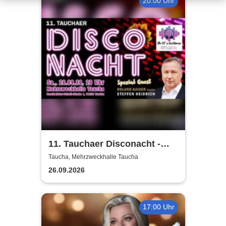
20:00 Uhr
11. Tauchaer Disconacht -
Herbstedition
Taucha, Mehrzweckhalle Taucha
26.09.2026
17:00 Uhr