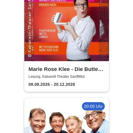
Marie Rose Klee - Die Butter
steht wirklich im
Leipzig, Kabarett Theater SanftWut
Kühlschrank!
08.08.2026 - 20.12.2026
20:00 Uhr