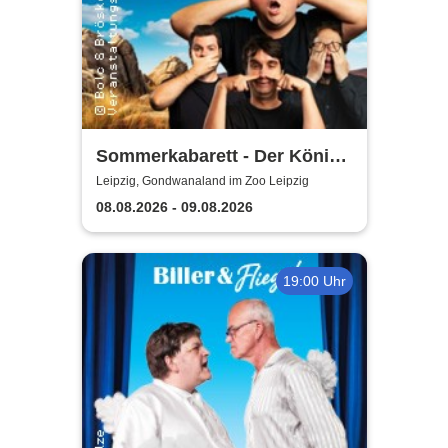
Sommerkabarett - Der König
der Blöden 2 | Central
Leipzig, Gondwanaland im Zoo Leipzig
Kabarett Leipzig
08.08.2026 - 09.08.2026
19:00 Uhr