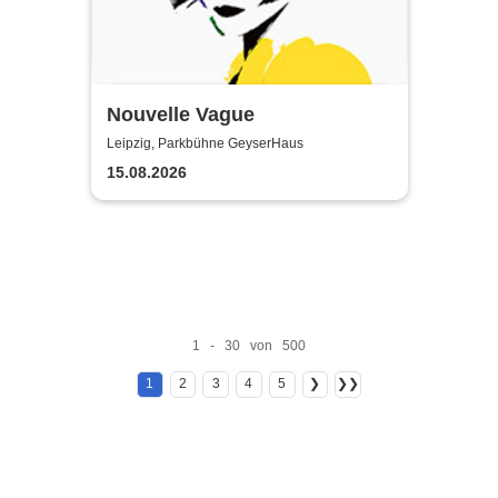
Nouvelle Vague
Leipzig, Parkbühne GeyserHaus
15.08.2026
1 - 30 von 500
1
2
3
4
5
❯
❯❯