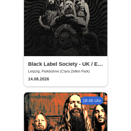
Black Label Society - UK / EU
TOUR 2026
Leipzig, Parkbühne (Clara Zetkin Park)
14.08.2026
18:45 Uhr