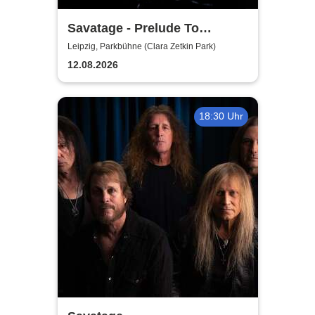
Savatage - Prelude To
Madness - Summer Tour 2026
Leipzig, Parkbühne (Clara Zetkin Park)
12.08.2026
18:30 Uhr