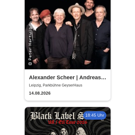
Alexander Scheer | Andreas
Dresen & Band spielen (nicht
Leipzig, Parkbühne GeyserHaus
nur) Gundermann
14.08.2026
18:45 Uhr