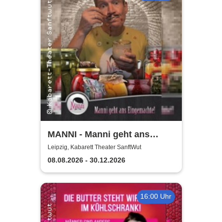
MANNI - Manni geht ans
Eingemachte
Leipzig, Kabarett Theater SanftWut
08.08.2026 - 30.12.2026
16:00 Uhr