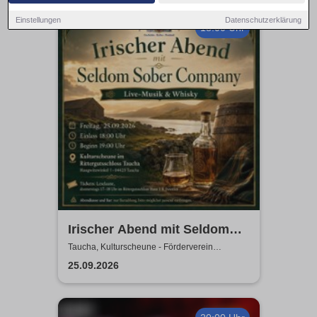
Einstellungen
Datenschutzerklärung
18:00 Uhr
Irischer Abend mit Seldom
Sober Company | Live-Musik
Taucha, Kulturscheune - Förderverein
Rittergutschloss Taucha e.V.
& Whisky in der
25.09.2026
Kulturscheune Taucha