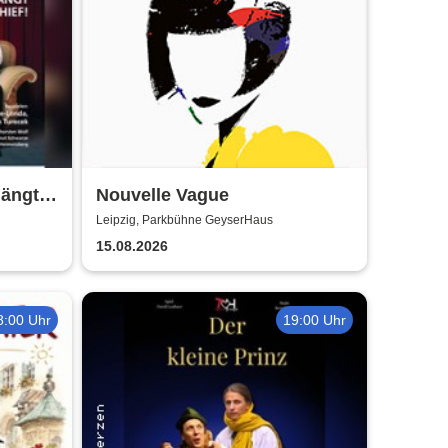
hängt
Nouvelle Vague
iger
Leipzig, Parkbühne GeyserHaus
15.08.2026
8:00 Uhr
19:00 Uhr