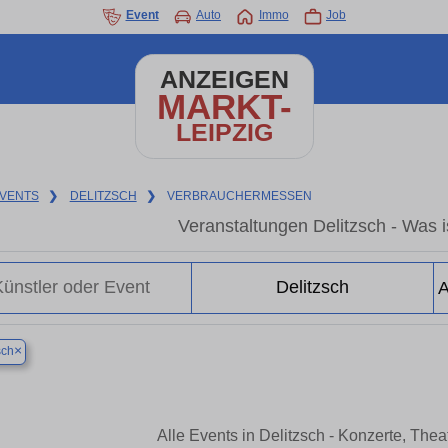
Event
Auto
Immo
Job
ANZEIGEN
MARKT-
LEIPZIG
VENTS
❯
DELITZSCH
❯
VERBRAUCHERMESSEN
Veranstaltungen Delitzsch - Was is
×
sch
Alle Events in Delitzsch - Konzerte, The