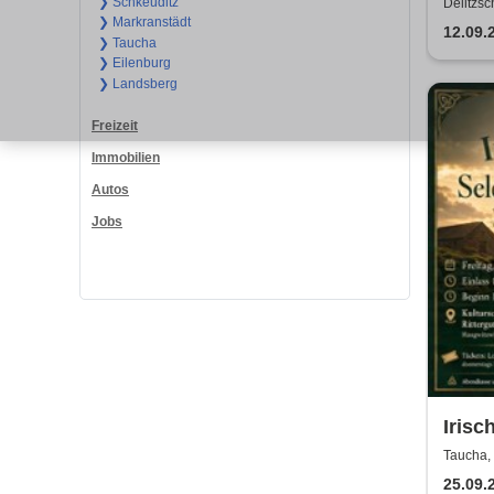
Reviv
❯ Schkeuditz
Delitzsc
❯ Markranstädt
ABB
12.09.
❯ Taucha
❯ Eilenburg
❯ Landsberg
Freizeit
Immobilien
Autos
Jobs
Irisc
Sobe
Taucha, 
Rittergu
& Whi
25.09.