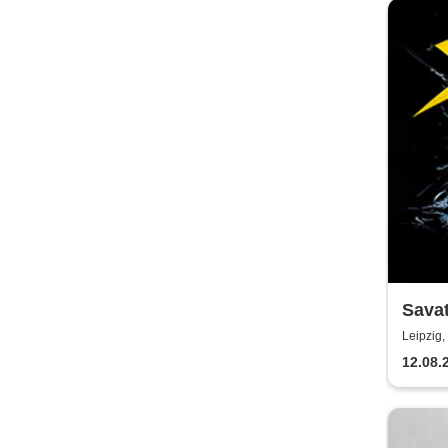
Savat
Madn
Leipzig,
12.08.