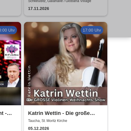
 - 2027
H.Blank, A. Geißler, R.
Schkeuditz, Galahalle / Globana Village
Köbernick
17.11.2026
0:00 Uhr
17:00 Uhr
t -
Katrin Wettin - Die große
Violinen-Weihnachts-Show
Taucha, St. Moritz Kirche
05.12.2026