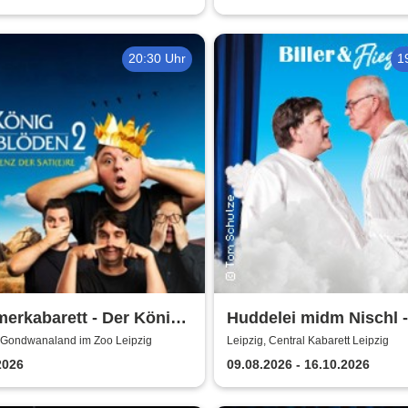
urscheune Taucha
20:30 Uhr
1
erkabarett - Der König
Huddelei midm Nischl -
löden 2 | Central
Central Kabarett Leipzi
, Gondwanaland im Zoo Leipzig
Leipzig, Central Kabarett Leipzig
ett Leipzig
2026
09.08.2026 - 16.10.2026