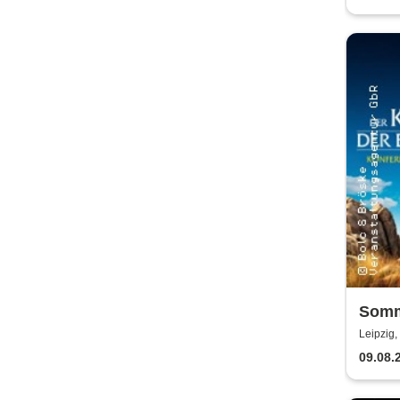
Kult
Somm
der B
Leipzig
Kabar
09.08.