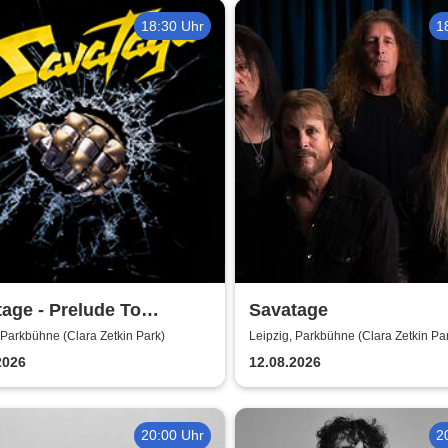
18:30 Uhr
1
age - Prelude To
Savatage
ess - Summer Tour 2026
 Parkbühne (Clara Zetkin Park)
Leipzig, Parkbühne (Clara Zetkin Pa
2026
12.08.2026
20:00 Uhr
2