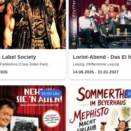
 Label Society
Loriot-Abend - Das Ei 
schief | Kabarett Leipz
 Parkbühne (Clara Zetkin Park)
Leipzig, Pfeffermühle Leipzig
Pfeffermühle
2026
14.08.2026 - 31.01.2027
16:00 Uhr
1