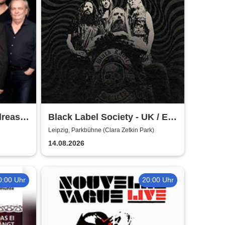
dreas
Black Label Society - UK / EU
(nicht
TOUR 2026
Leipzig, Parkbühne (Clara Zetkin Park)
14.08.2026
0:00 Uhr
20:00 Uhr