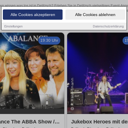
len wissen was los ist in Delitzsch? Erleben Sie in Delitzsch vielseitiges Event-A
oder aufregende Veranstaltungen in Delitzsch – hier finde
Alle Cookies akzeptieren
Alle Cookies ablehnen
Einstellungen
Datenschutzerklärung
19:30 Uhr
1
ance The ABBA Show /
Jukebox Heroes mit de