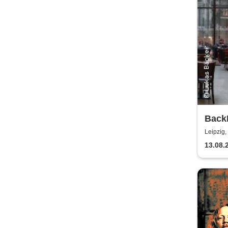
Back
Kamm
Leipzig,
Sinfo
13.08.