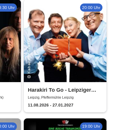
8:30 Uhr
20:00 Uhr
Harakiri To Go - Leipziger
Pfeffermühle
rk)
Leipzig, Pfeffermühle Leipzig
11.08.2026 - 27.01.2027
0:00 Uhr
19:00 Uhr