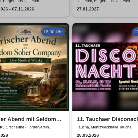
al Show - a tribute to
von Sweet, Slade u.v.a.
h, Bürgerhaus Delitzsch
Delitzsch, Bürgerhaus Delitzsch
A
2026 - 07.11.2026
27.01.2027
18:00 Uhr
2
her Abend mit Seldom
11. Tauchaer Disconach
r Company | Live-Musik
Herbstedition
Kulturscheune - Förderverein
Taucha, Mehrzweckhalle Taucha
tschloss Taucha e.V.
sky in der
2026
26.09.2026