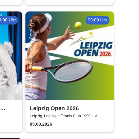
9:00 Uhr
09:00 Uhr
Leipzig Open 2026
g
Leipzig, Leipziger Tennis Club 1990 e.V.
09.08.2026