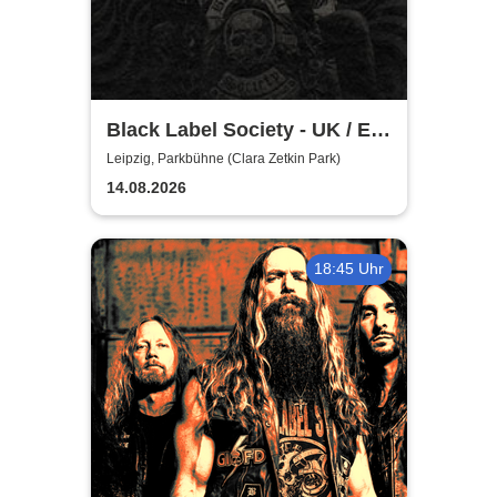
Black Label Society - UK / EU
TOUR 2026
Leipzig, Parkbühne (Clara Zetkin Park)
14.08.2026
18:45 Uhr