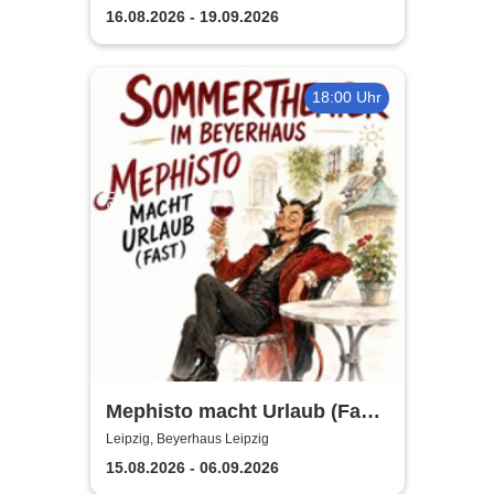
Abend
16.08.2026 - 19.09.2026
18:00 Uhr
Mephisto macht Urlaub (Fast)
- Sommertheater im
Leipzig, Beyerhaus Leipzig
Beyerhaus Leipzig
15.08.2026 - 06.09.2026