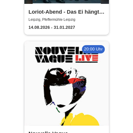
Loriot-Abend - Das Ei hängt
schief | Kabarett Leipziger
Leipzig, Pfeffermühle Leipzig
Pfeffermühle
14.08.2026 - 31.01.2027
20:00 Uhr