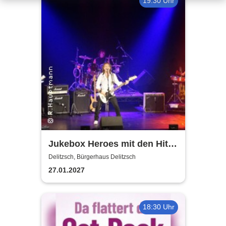
19:30 Uhr
Jukebox Heroes mit den Hits
von Sweet, Slade u.v.a. - 2027
Delitzsch, Bürgerhaus Delitzsch
27.01.2027
18:30 Uhr