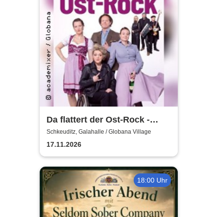
Da flattert der Ost-Rock -
H.Blank, A. Geißler, R.
Schkeuditz, Galahalle / Globana Village
Köbernick
17.11.2026
18:00 Uhr