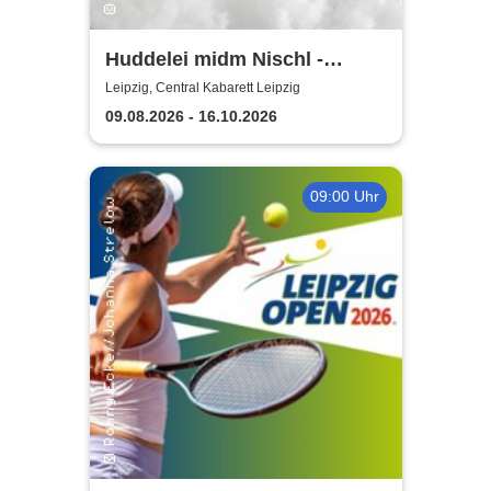
Huddelei midm Nischl -
Central Kabarett Leipzig
Leipzig, Central Kabarett Leipzig
09.08.2026 - 16.10.2026
09:00 Uhr