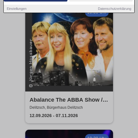
Einstellungen
Datenschutzerklärung
19:30 Uhr
Abalance The ABBA Show /
Revival Show - a tribute to
Delitzsch, Bürgerhaus Delitzsch
ABBA
12.09.2026 - 07.11.2026