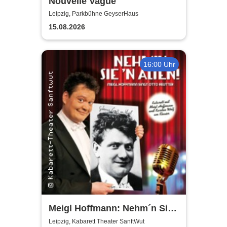
Nouvelle Vague
Leipzig, Parkbühne GeyserHaus
15.08.2026
16:00 Uhr
Meigl Hoffmann: Nehm´n Sie
´n Alten! - Ein Otto Reutter-
Leipzig, Kabarett Theater SanftWut