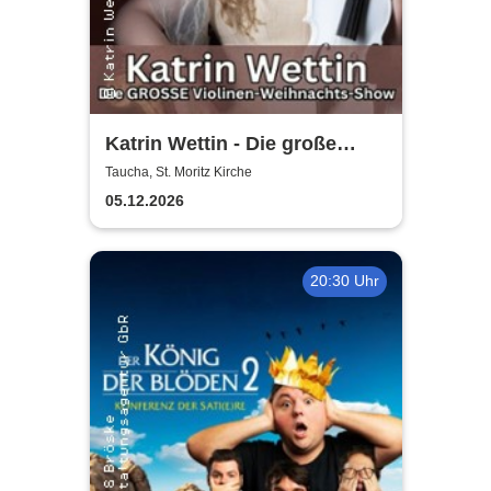
Katrin Wettin - Die große
Violinen-Weihnachts-Show
Taucha, St. Moritz Kirche
05.12.2026
20:30 Uhr