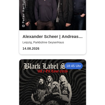
Alexander Scheer | Andreas
Dresen & Band spielen (nicht
Leipzig, Parkbühne GeyserHaus
nur) Gundermann
14.08.2026
18:45 Uhr