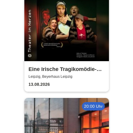
Eine Irische Tragikomödie-
Das Kleingeld | Getreu dem
Leipzig, Beyerhaus Leipzig
Motto: Wir lachen, weil wir
13.08.2026
weinen
20:00 Uhr