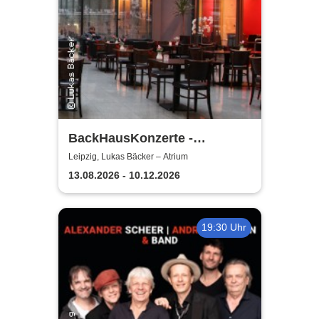
BackHausKonzerte -
Kammermusik mit der
Leipzig, Lukas Bäcker – Atrium
Sinfonia Leipzig
13.08.2026 - 10.12.2026
19:30 Uhr