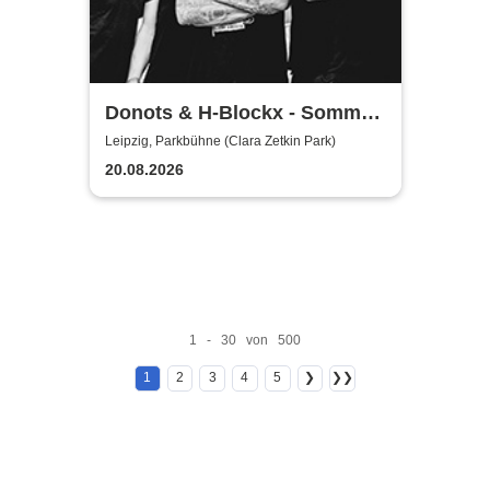
Donots & H-Blockx - Sommer
Shows 2026
Leipzig, Parkbühne (Clara Zetkin Park)
20.08.2026
1 - 30 von 500
1
2
3
4
5
❯
❯❯