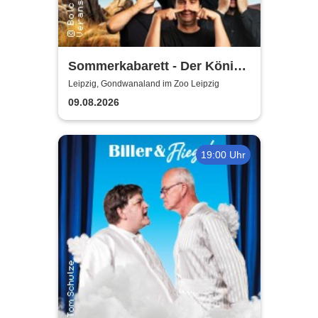
Sommerkabarett - Der König
der Blöden 2 | Central
Leipzig, Gondwanaland im Zoo Leipzig
Kabarett Leipzig
09.08.2026
19:00 Uhr