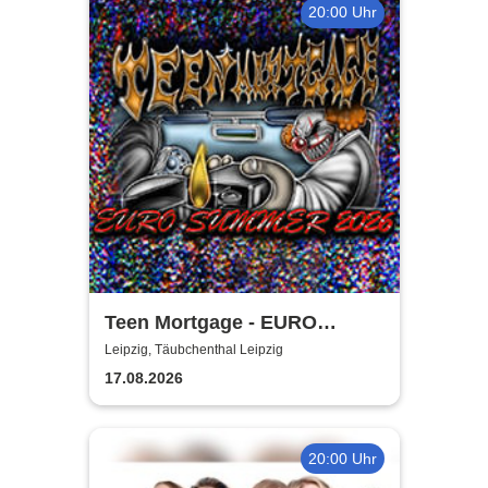
20:00 Uhr
Teen Mortgage - EURO
SUMMER 2026
Leipzig, Täubchenthal Leipzig
17.08.2026
20:00 Uhr