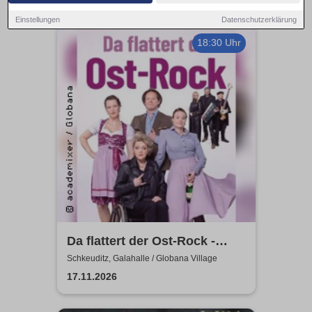
Einstellungen
Datenschutzerklärung
18:30 Uhr
Da flattert der Ost-Rock -
H.Blank, A. Geißler, R.
Schkeuditz, Galahalle / Globana Village
Köbernick
17.11.2026