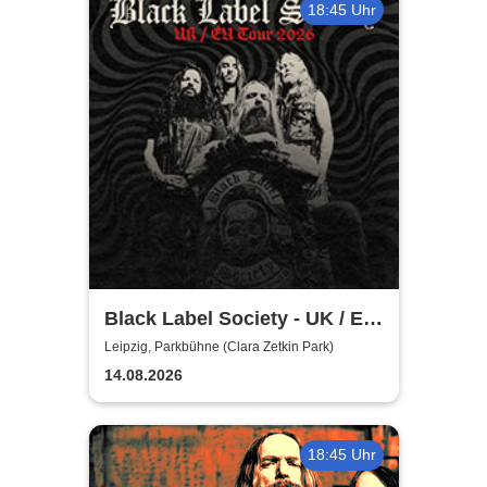
18:45 Uhr
Black Label Society - UK / EU
TOUR 2026
Leipzig, Parkbühne (Clara Zetkin Park)
14.08.2026
18:45 Uhr