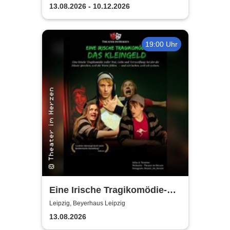
Sinfonia Leipzig
13.08.2026 - 10.12.2026
19:00 Uhr
Eine Irische Tragikomödie-
Das Kleingeld | Getreu dem
Leipzig, Beyerhaus Leipzig
Motto: Wir lachen, weil wir
13.08.2026