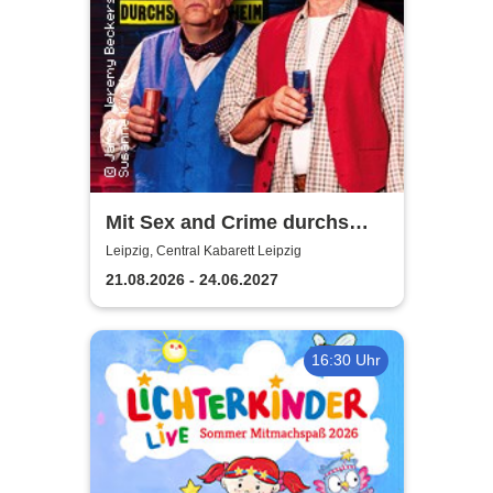
Mit Sex and Crime durchs
Altersheim - Leipziger Central
Leipzig, Central Kabarett Leipzig
Kabarett
21.08.2026 - 24.06.2027
16:30 Uhr