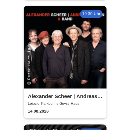
weinen
19:30 Uhr
Alexander Scheer | Andreas
Dresen & Band spielen (nicht
Leipzig, Parkbühne GeyserHaus
nur) Gundermann
14.08.2026