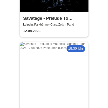
Savatage - Prelude To
Madness - Summer Tour 2026
Leipzig, Parkbühne (Clara Zetkin Park)
12.08.2026
18:30 Uhr