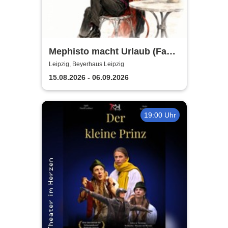
Mephisto macht Urlaub (Fast)
- Sommertheater im
Leipzig, Beyerhaus Leipzig
Beyerhaus Leipzig
15.08.2026 - 06.09.2026
19:00 Uhr