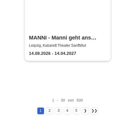
MANNI - Manni geht ans
Eingemachte
Leipzig, Kabarett Theater SanftWut
14.08.2026 - 14.04.2027
1 - 30 von 500
1
2
3
4
5
❯
❯❯