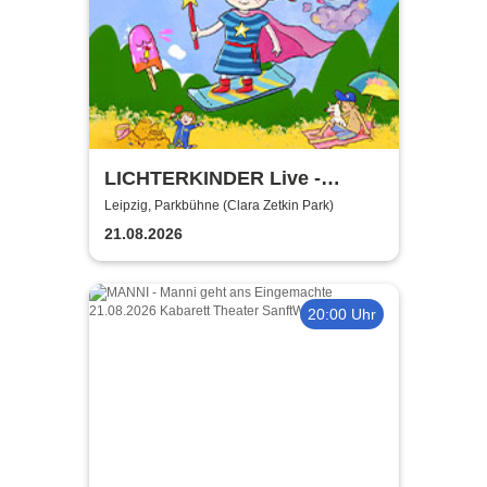
LICHTERKINDER Live -
Sommer Mitmachspaß 2026
Leipzig, Parkbühne (Clara Zetkin Park)
21.08.2026
20:00 Uhr