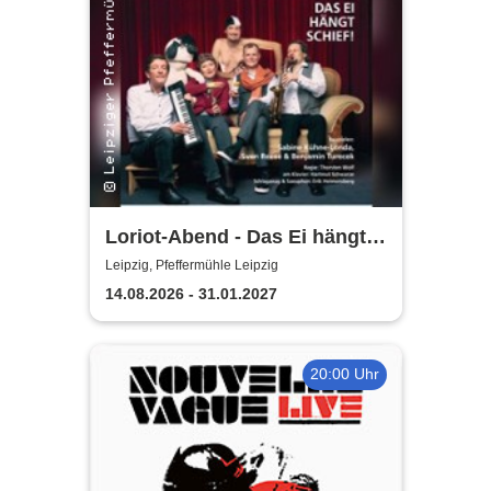
Loriot-Abend - Das Ei hängt
schief | Kabarett Leipziger
Leipzig, Pfeffermühle Leipzig
Pfeffermühle
14.08.2026 - 31.01.2027
20:00 Uhr