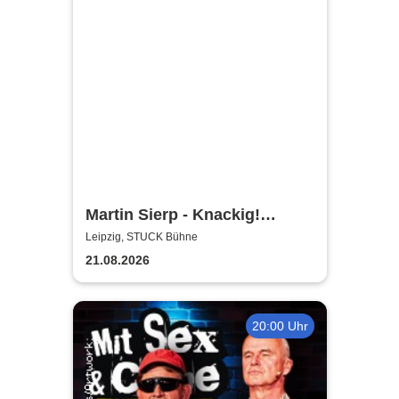
Martin Sierp - Knackig!
Zumindest die Gelenke
Leipzig, STUCK Bühne
21.08.2026
20:00 Uhr