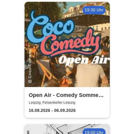
19:30 Uhr
Open Air - Comedy Sommer
Shows | Felsenkeller Leipzig
Leipzig, Felsenkeller Leipzig
16.08.2026 - 06.09.2026
19:00 Uhr