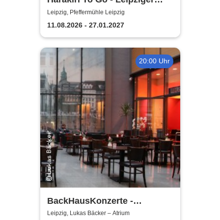
Pfeffermühle
Leipzig, Pfeffermühle Leipzig
11.08.2026 - 27.01.2027
20:00 Uhr
BackHausKonzerte -
Kammermusik mit der
Leipzig, Lukas Bäcker – Atrium