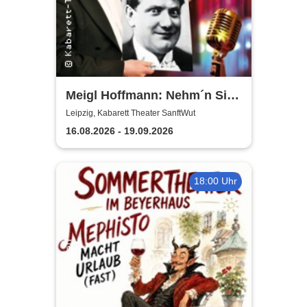
Meigl Hoffmann: Nehm´n Sie
´n Alten! - Ein Otto Reutter-
Leipzig, Kabarett Theater SanftWut
Abend
16.08.2026 - 19.09.2026
18:00 Uhr