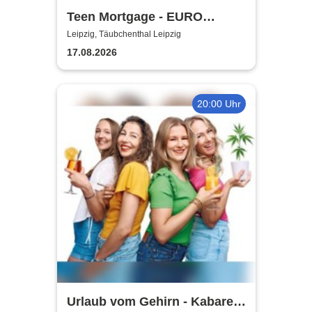
Teen Mortgage - EURO
SUMMER 2026
Leipzig, Täubchenthal Leipzig
17.08.2026
20:00 Uhr
Urlaub vom Gehirn - Kabarett