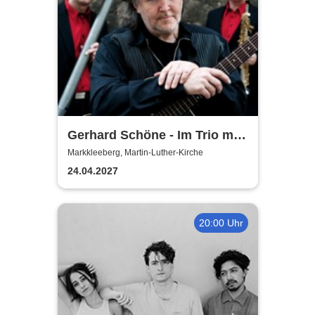
Gerhard Schöne - Im Trio mit
Orgel & Sax: Ich öffne die Tür
Markkleeberg, Martin-Luther-Kirche
weit am Abend
24.04.2027
20:00 Uhr