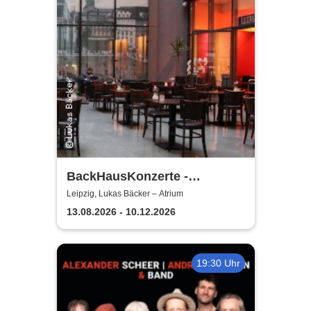
BackHausKonzerte -
Kammermusik mit der
Leipzig, Lukas Bäcker – Atrium
Sinfonia Leipzig
13.08.2026 - 10.12.2026
19:30 Uhr