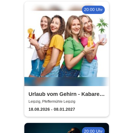
20:00 Uhr
Urlaub vom Gehirn - Kabarett
Leipziger Pfeffermühle
Leipzig, Pfeffermühle Leipzig
18.08.2026 - 08.01.2027
20:00 Uhr