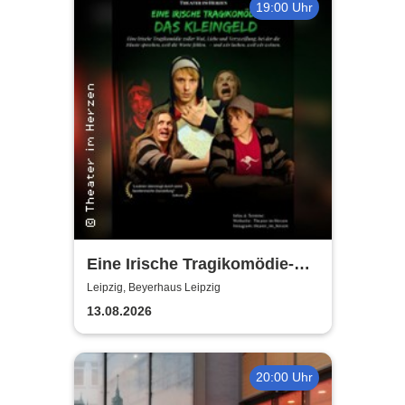
19:00 Uhr
Eine Irische Tragikomödie-
Das Kleingeld | Getreu dem
Leipzig, Beyerhaus Leipzig
Motto: Wir lachen, weil wir
13.08.2026
weinen
20:00 Uhr