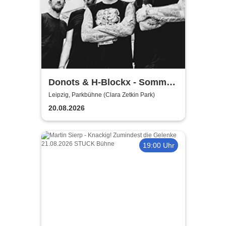
Donots & H-Blockx - Sommer
Shows 2026
Leipzig, Parkbühne (Clara Zetkin Park)
20.08.2026
19:00 Uhr