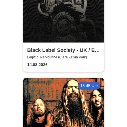
Black Label Society - UK / EU
TOUR 2026
Leipzig, Parkbühne (Clara Zetkin Park)
14.08.2026
18:45 Uhr