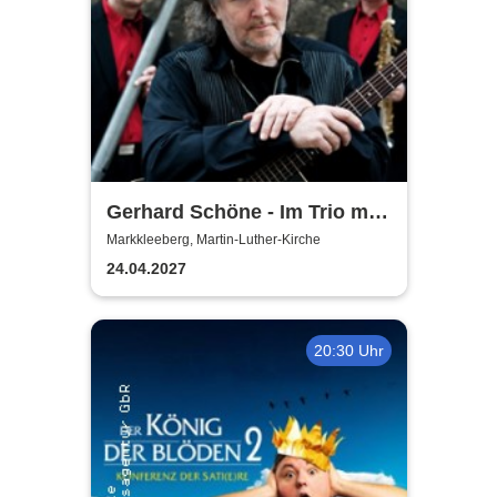
Gerhard Schöne - Im Trio mit
Orgel & Sax: Ich öffne die Tür
Markkleeberg, Martin-Luther-Kirche
weit am Abend
24.04.2027
20:30 Uhr