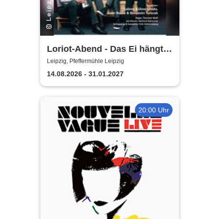
Loriot-Abend - Das Ei hängt
schief | Kabarett Leipziger
Leipzig, Pfeffermühle Leipzig
Pfeffermühle
14.08.2026 - 31.01.2027
20:00 Uhr