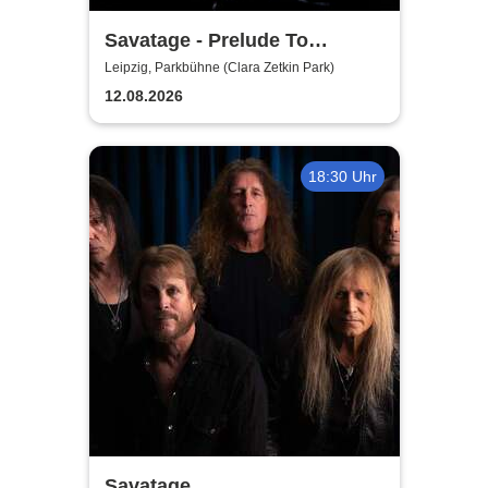
Savatage - Prelude To
Madness - Summer Tour 2026
Leipzig, Parkbühne (Clara Zetkin Park)
12.08.2026
18:30 Uhr
Savatage