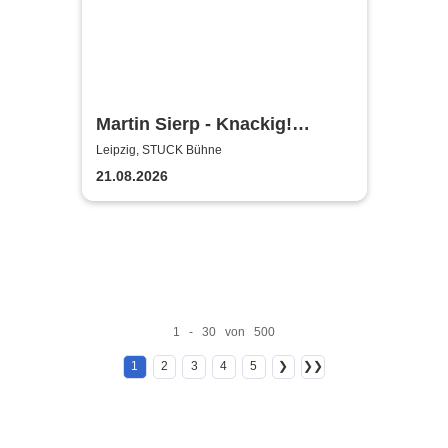
Martin Sierp - Knackig!
Zumindest die Gelenke
Leipzig, STUCK Bühne
21.08.2026
1 - 30 von 500
1
2
3
4
5
❯
❯❯