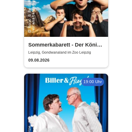
Sommerkabarett - Der König
der Blöden 2 | Central
Leipzig, Gondwanaland im Zoo Leipzig
Kabarett Leipzig
09.08.2026
19:00 Uhr