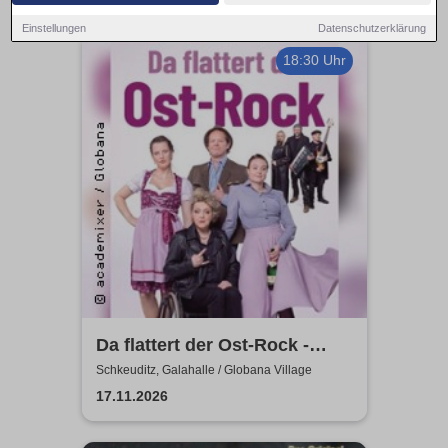
Einstellungen
Datenschutzerklärung
18:30 Uhr
Da flattert der Ost-Rock -
H.Blank, A. Geißler, R.
Schkeuditz, Galahalle / Globana Village
Köbernick
17.11.2026