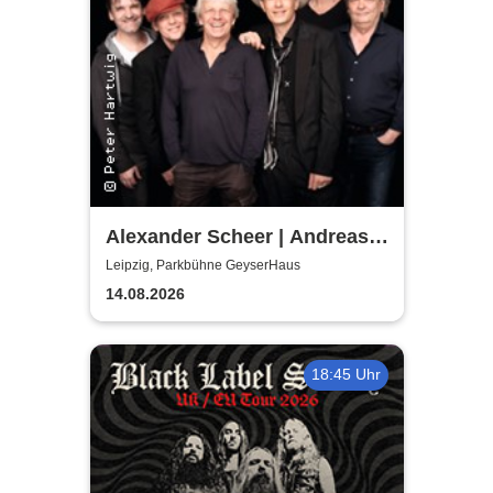
Alexander Scheer | Andreas
Dresen & Band spielen (nicht
Leipzig, Parkbühne GeyserHaus
nur) Gundermann
14.08.2026
18:45 Uhr