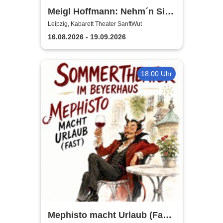
Meigl Hoffmann: Nehm´n Sie
´n Alten! - Ein Otto Reutter-
Leipzig, Kabarett Theater SanftWut
Abend
16.08.2026 - 19.09.2026
18:00 Uhr
Mephisto macht Urlaub (Fast)