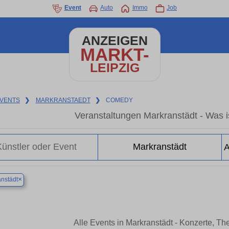
Event
Auto
Immo
Job
ANZEIGEN
MARKT-
LEIPZIG
VENTS
❯
MARKRANSTAEDT
❯
COMEDY
Veranstaltungen Markranstädt - Was is
×
nstädt
Alle Events in Markranstädt - Konzerte, T