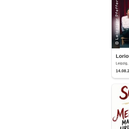
Lorio
schie
Leipzig,
Pfeff
14.08.