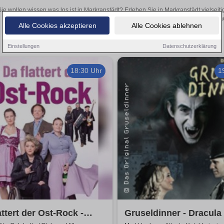
ie wollen wissen was los ist in Markranstädt? Erleben Sie in Markranstädt vielsei
Theateraufführungen oder aufregende Veranstaltungen in Markranstädt 
Alle Cookies akzeptieren
Alle Cookies ablehnen
Einstellungen
Datenschutzerklärung
18:30 Uhr
1
attert der Ost-Rock -
Gruseldinner - Dracula