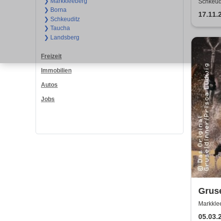
H.Bla
❯ Markkleeberg
Schkeudi
❯ Borna
Köbe
17.11.
❯ Schkeuditz
❯ Taucha
❯ Landsberg
Freizeit
Immobilien
Autos
Jobs
Gruse
Markklee
05.03.