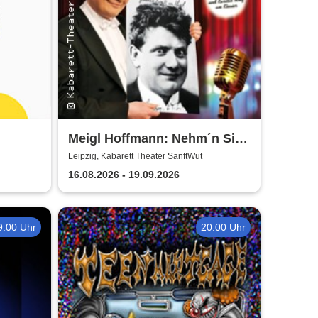
Meigl Hoffmann: Nehm´n Sie
´n Alten! - Ein Otto Reutter-
Leipzig, Kabarett Theater SanftWut
Abend
16.08.2026 - 19.09.2026
9:00 Uhr
20:00 Uhr