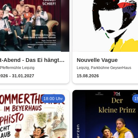
t-Abend - Das Ei hängt
Nouvelle Vague
f | Kabarett Leipziger
 Pfeffermühle Leipzig
Leipzig, Parkbühne GeyserHaus
ermühle
2026 - 31.01.2027
15.08.2026
18:00 Uhr
1