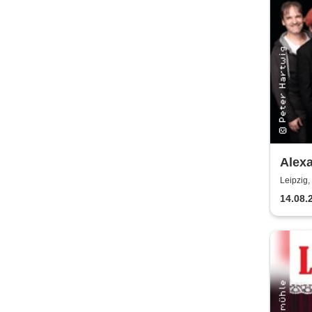
Alexa
Drese
Leipzig
nur)
14.08.