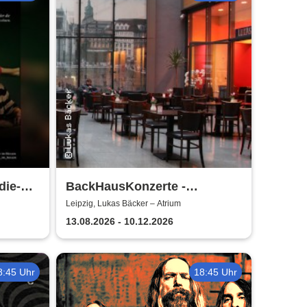
die-
BackHausKonzerte -
 dem
Kammermusik mit der
Leipzig, Lukas Bäcker – Atrium
 wir
Sinfonia Leipzig
13.08.2026 - 10.12.2026
8:45 Uhr
18:45 Uhr