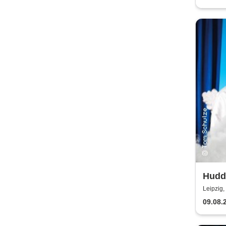
Hudde
Centr
Leipzig,
09.08.