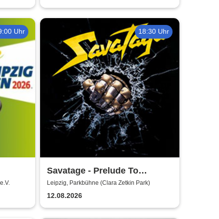
9:00 Uhr
18:30 Uhr
Savatage - Prelude To
Madness - Summer Tour 2026
e.V.
Leipzig, Parkbühne (Clara Zetkin Park)
12.08.2026