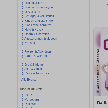
❯ HipHop & R’n‘B
S
❯ Sportveranstaltungen
❯ Jazz & Blues
❯ Schlager & Volksmusik
❯ Kinderveranstaltungen
❯ Klassische Konzerte
❯ Hard & Heavy
❯ Opern & Operetten
❯ Ausstellungen & Museen
❯ Messen
❯ Freizeit & Aktivitäten
❯ Bauen & Wohnen
❯ Job & Bildung
❯ Auto & Verker
❯ Reise & Tourismus
Alle Events
Orte im Umkreis
❯ Leipzig
❯ Merseburg
Da fl
❯ Delitzsch