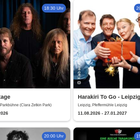
18:30 Uhr
2
tage
Harakiri To Go - Leipzi
Pfeffermühle
 Parkbühne (Clara Zetkin Park)
Leipzig, Pfeffermühle Leipzig
2026
11.08.2026 - 27.01.2027
20:00 Uhr
1