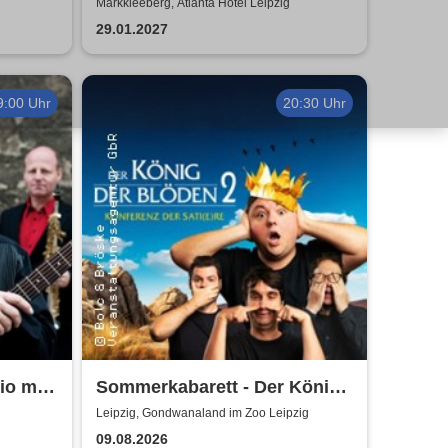
Ripper
Markkleeberg, Atlanta Hotel Leipzig
29.01.2027
9:00 Uhr
20:30 Uhr
io mit
Sommerkabarett - Der König
die Tür
der Blöden 2 | Central
Leipzig, Gondwanaland im Zoo Leipzig
Kabarett Leipzig
09.08.2026