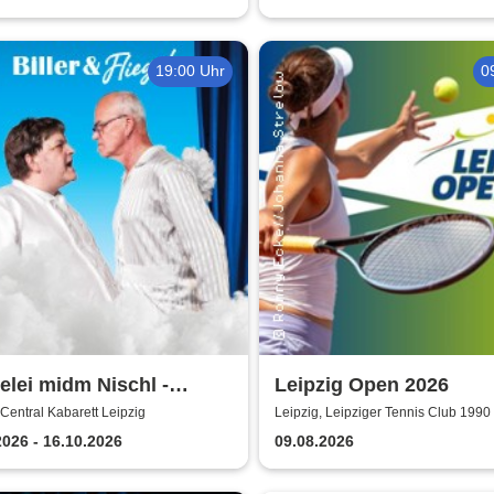
19:00 Uhr
0
lei midm Nischl -
Leipzig Open 2026
al Kabarett Leipzig
 Central Kabarett Leipzig
Leipzig, Leipziger Tennis Club 1990 
2026 - 16.10.2026
09.08.2026