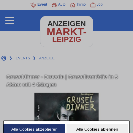
Event
Auto
Immo
Job
ANZEIGEN
MARKT-
LEIPZIG
❯
EVENTS
❯
ANZEIGE
Gruseldinner - Dracula | Gruselkomödie in 5
Akten mit 4 Gängen
Alle Cookies akzeptieren
Alle Cookies ablehnen