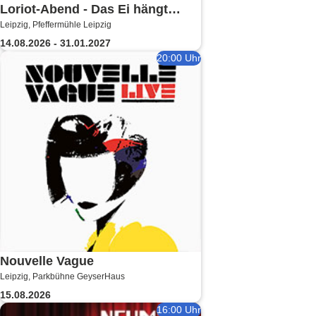
Loriot-Abend - Das Ei hängt
Leipzig, Pfeffermühle Leipzig
schief | Kabarett Leipziger
14.08.2026 - 31.01.2027
Pfeffermühle
20:00 Uhr
Nouvelle Vague
Leipzig, Parkbühne GeyserHaus
15.08.2026
16:00 Uhr