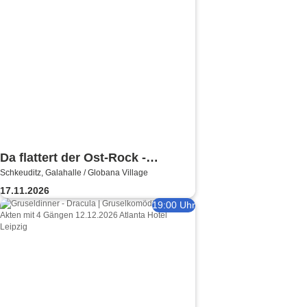
Da flattert der Ost-Rock -
Schkeuditz, Galahalle / Globana Village
H.Blank, A. Geißler, R. Köbernick
17.11.2026
19:00 Uhr