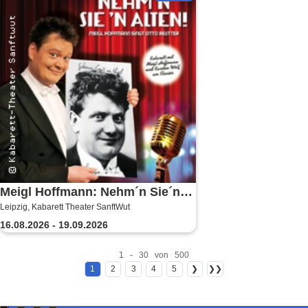
Meigl Hoffmann: Nehm´n Sie´n
Leipzig, Kabarett Theater SanftWut
Alten! - Ein Otto Reutter-Abend
16.08.2026 - 19.09.2026
1 - 30 von 500
1
2
3
4
5
❯
❯❯