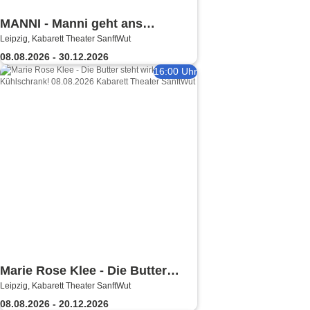
MANNI - Manni geht ans
Leipzig, Kabarett Theater SanftWut
Eingemachte
08.08.2026 - 30.12.2026
16:00 Uhr
Marie Rose Klee - Die Butter
Leipzig, Kabarett Theater SanftWut
steht wirklich im Kühlschrank!
08.08.2026 - 20.12.2026