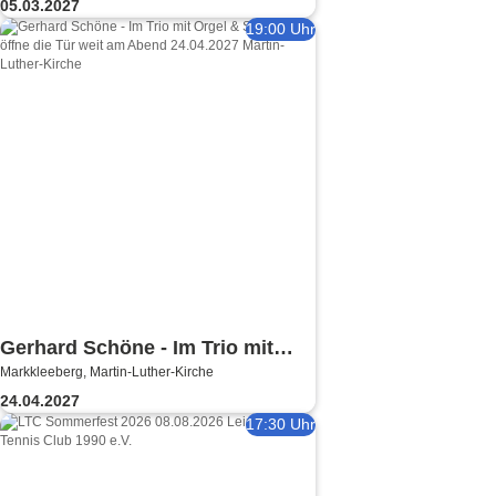
05.03.2027
19:00 Uhr
Gerhard Schöne - Im Trio mit
Markkleeberg, Martin-Luther-Kirche
Orgel & Sax: Ich öffne die Tür
24.04.2027
weit am Abend
17:30 Uhr