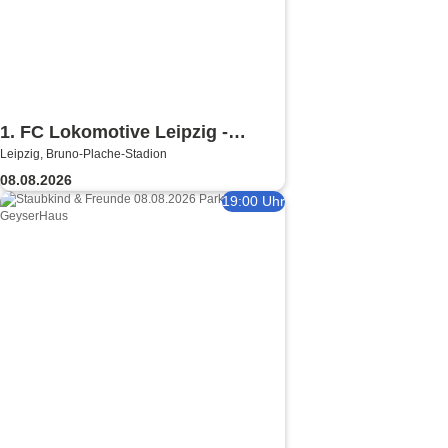
1. FC Lokomotive Leipzig -
Leipzig, Bruno-Plache-Stadion
Regionalliga Nordost 2026/2027
08.08.2026
19:00 Uhr