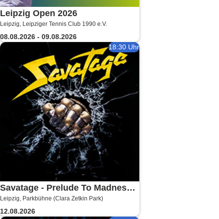
Leipzig Open 2026
Leipzig, Leipziger Tennis Club 1990 e.V.
08.08.2026 - 09.08.2026
18:30 Uhr
Savatage - Prelude To Madness -
Leipzig, Parkbühne (Clara Zetkin Park)
Summer Tour 2026
12.08.2026