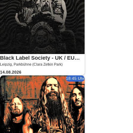
Black Label Society - UK / EU
Leipzig, Parkbühne (Clara Zetkin Park)
TOUR 2026
14.08.2026
18:45 Uhr