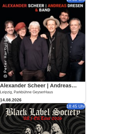
Alexander Scheer | Andreas
Leipzig, Parkbühne GeyserHaus
Dresen & Band spielen (nicht
14.08.2026
nur) Gundermann
18:45 Uhr