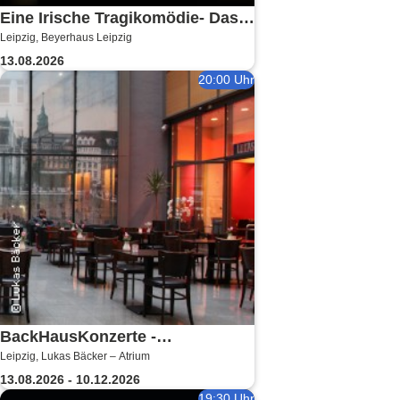
Eine Irische Tragikomödie- Das
Leipzig, Beyerhaus Leipzig
Kleingeld | Getreu dem Motto:
13.08.2026
Wir lachen, weil wir weinen
20:00 Uhr
BackHausKonzerte -
Leipzig, Lukas Bäcker – Atrium
Kammermusik mit der Sinfonia
13.08.2026 - 10.12.2026
Leipzig
19:30 Uhr