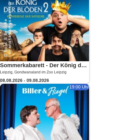
Sommerkabarett - Der König der
Leipzig, Gondwanaland im Zoo Leipzig
Blöden 2 | Central Kabarett
08.08.2026 - 09.08.2026
Leipzig
19:00 Uhr