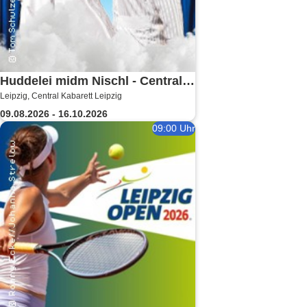
Huddelei midm Nischl - Central
Leipzig, Central Kabarett Leipzig
Kabarett Leipzig
09.08.2026 - 16.10.2026
09:00 Uhr