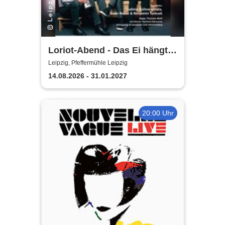
Loriot-Abend - Das Ei hängt
schief | Kabarett Leipziger
Leipzig, Pfeffermühle Leipzig
Pfeffermühle
14.08.2026 - 31.01.2027
20:00 Uhr