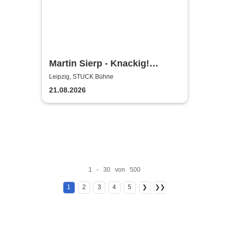
Martin Sierp - Knackig!
Zumindest die Gelenke
Leipzig, STUCK Bühne
21.08.2026
1 - 30 von 500
1
2
3
4
5
❯
❯❯