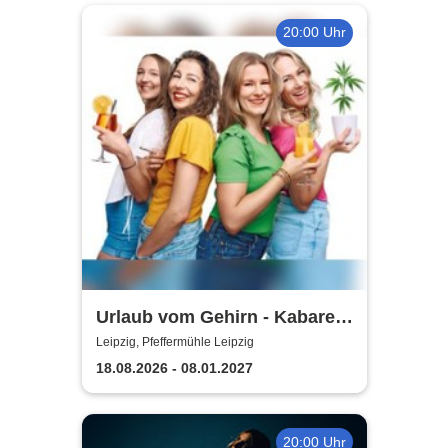
20:00 Uhr
Urlaub vom Gehirn - Kabarett
Leipziger Pfeffermühle
Leipzig, Pfeffermühle Leipzig
18.08.2026 - 08.01.2027
20:00 Uhr