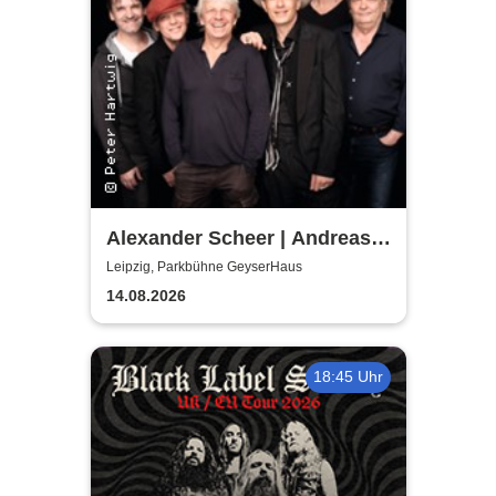
Alexander Scheer | Andreas
Dresen & Band spielen (nicht
Leipzig, Parkbühne GeyserHaus
nur) Gundermann
14.08.2026
18:45 Uhr