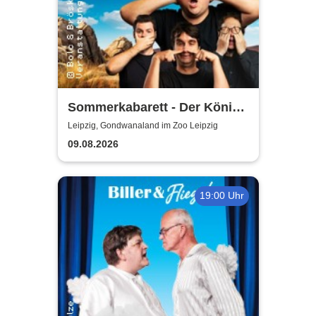
Sommerkabarett - Der König
der Blöden 2 | Central
Leipzig, Gondwanaland im Zoo Leipzig
Kabarett Leipzig
09.08.2026
19:00 Uhr