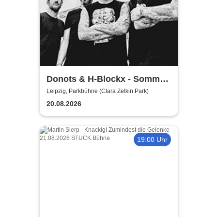
Donots & H-Blockx - Sommer
Shows 2026
Leipzig, Parkbühne (Clara Zetkin Park)
20.08.2026
19:00 Uhr