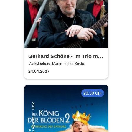
Gerhard Schöne - Im Trio mit
Orgel & Sax: Ich öffne die Tür
Markkleeberg, Martin-Luther-Kirche
weit am Abend
24.04.2027
20:30 Uhr