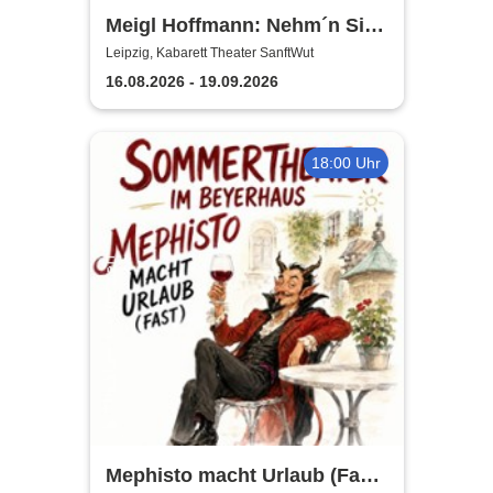
Meigl Hoffmann: Nehm´n Sie
´n Alten! - Ein Otto Reutter-
Leipzig, Kabarett Theater SanftWut
Abend
16.08.2026 - 19.09.2026
18:00 Uhr
Mephisto macht Urlaub (Fast)