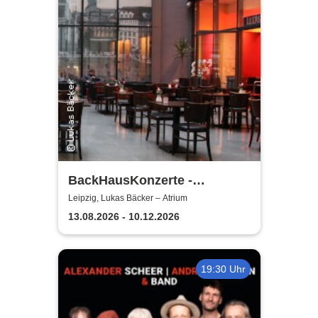
BackHausKonzerte -
Kammermusik mit der
Leipzig, Lukas Bäcker – Atrium
Sinfonia Leipzig
13.08.2026 - 10.12.2026
19:30 Uhr