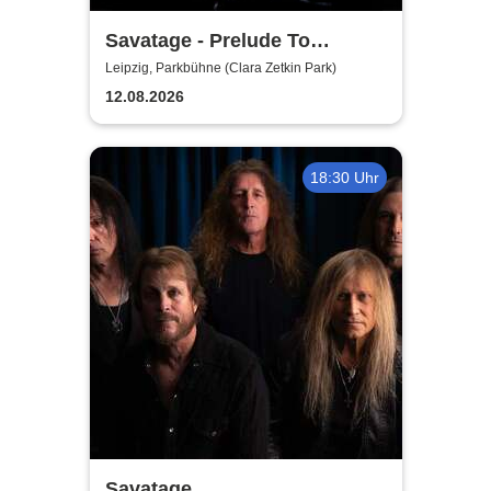
Savatage - Prelude To
Madness - Summer Tour 2026
Leipzig, Parkbühne (Clara Zetkin Park)
12.08.2026
18:30 Uhr
Savatage