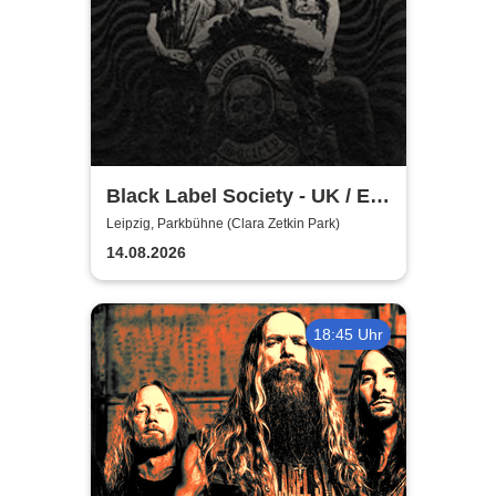
Black Label Society - UK / EU
TOUR 2026
Leipzig, Parkbühne (Clara Zetkin Park)
14.08.2026
18:45 Uhr