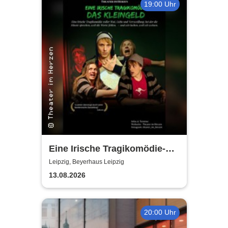
19:00 Uhr
Eine Irische Tragikomödie-
Das Kleingeld | Getreu dem
Leipzig, Beyerhaus Leipzig
Motto: Wir lachen, weil wir
13.08.2026
weinen
20:00 Uhr