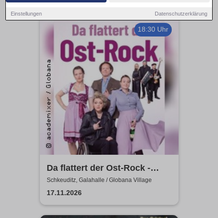
Einstellungen
Datenschutzerklärung
18:30 Uhr
Da flattert der Ost-Rock -
H.Blank, A. Geißler, R.
Schkeuditz, Galahalle / Globana Village
Köbernick
17.11.2026