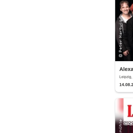
Alexa
Drese
Leipzig
nur)
14.08.