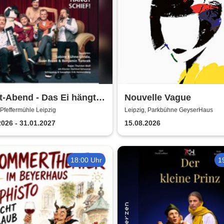
t-Abend - Das Ei hängt
Nouvelle Vague
f | Kabarett Leipziger
 Pfeffermühle Leipzig
Leipzig, Parkbühne GeyserHaus
ermühle
2026 - 31.01.2027
15.08.2026
18:00 Uhr
1