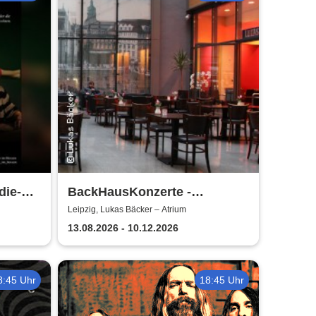
die-
BackHausKonzerte -
 dem
Kammermusik mit der
Leipzig, Lukas Bäcker – Atrium
 wir
Sinfonia Leipzig
13.08.2026 - 10.12.2026
8:45 Uhr
18:45 Uhr