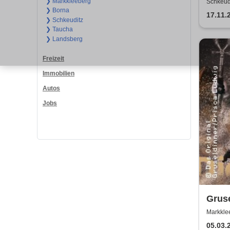
H.Bla
❯ Markkleeberg
Schkeudi
❯ Borna
Köbe
17.11.
❯ Schkeuditz
❯ Taucha
❯ Landsberg
Freizeit
Immobilien
Autos
Jobs
Gruse
Markklee
05.03.