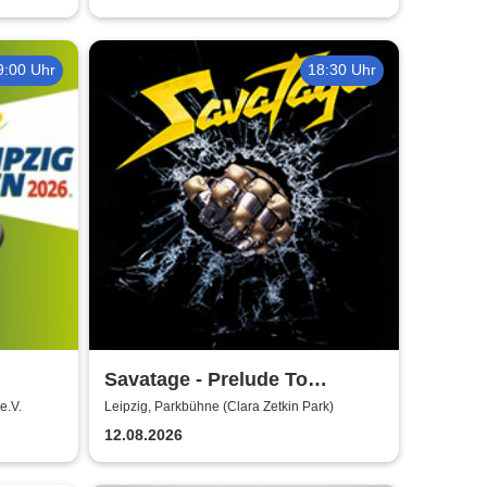
9:00 Uhr
18:30 Uhr
Savatage - Prelude To
Madness - Summer Tour 2026
e.V.
Leipzig, Parkbühne (Clara Zetkin Park)
12.08.2026