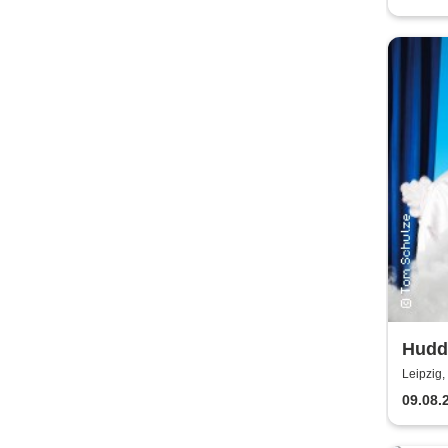
Hudde
Centr
Leipzig,
09.08.