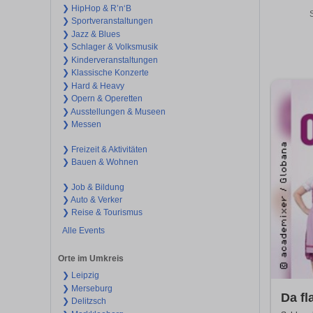
❯ HipHop & R’n‘B
S
❯ Sportveranstaltungen
❯ Jazz & Blues
❯ Schlager & Volksmusik
❯ Kinderveranstaltungen
❯ Klassische Konzerte
❯ Hard & Heavy
❯ Opern & Operetten
❯ Ausstellungen & Museen
❯ Messen
❯ Freizeit & Aktivitäten
❯ Bauen & Wohnen
❯ Job & Bildung
❯ Auto & Verker
❯ Reise & Tourismus
Alle Events
Orte im Umkreis
❯ Leipzig
❯ Merseburg
Da fl
❯ Delitzsch