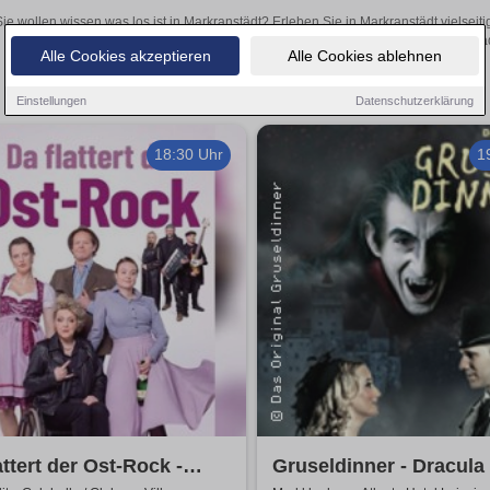
ie wollen wissen was los ist in Markranstädt? Erleben Sie in Markranstädt vielsei
Theateraufführungen oder aufregende Veranstaltungen in Markranstädt 
Alle Cookies akzeptieren
Alle Cookies ablehnen
Einstellungen
Datenschutzerklärung
18:30 Uhr
1
attert der Ost-Rock -
Gruseldinner - Dracula