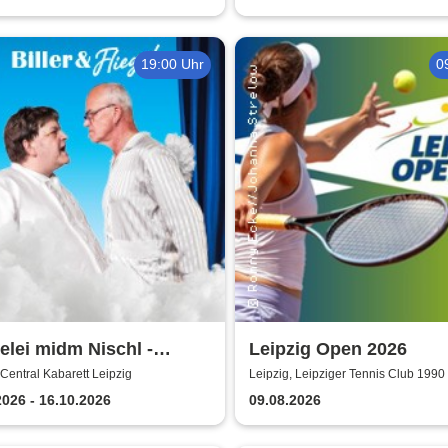
19:00 Uhr
0
lei midm Nischl -
Leipzig Open 2026
al Kabarett Leipzig
 Central Kabarett Leipzig
Leipzig, Leipziger Tennis Club 1990 
2026 - 16.10.2026
09.08.2026