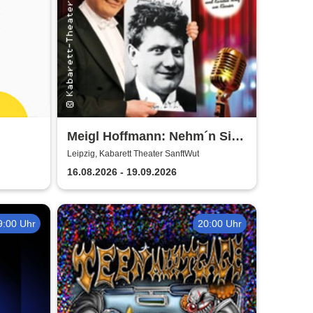
Meigl Hoffmann: Nehm´n Sie
´n Alten! - Ein Otto Reutter-
Leipzig, Kabarett Theater SanftWut
Abend
16.08.2026 - 19.09.2026
9:00 Uhr
20:00 Uhr