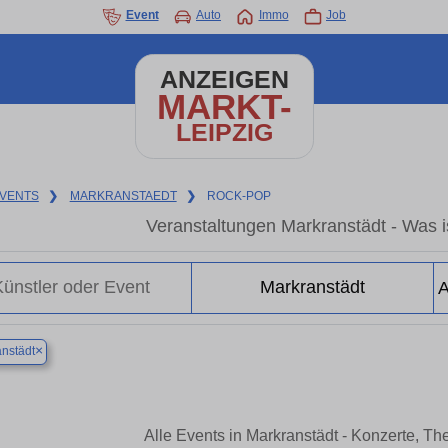
Event
Auto
Immo
Job
ANZEIGEN
MARKT-
LEIPZIG
VENTS
❯
MARKRANSTAEDT
❯
ROCK-POP
Veranstaltungen Markranstädt - Was is
×
nstädt
Alle Events in Markranstädt - Konzerte, T