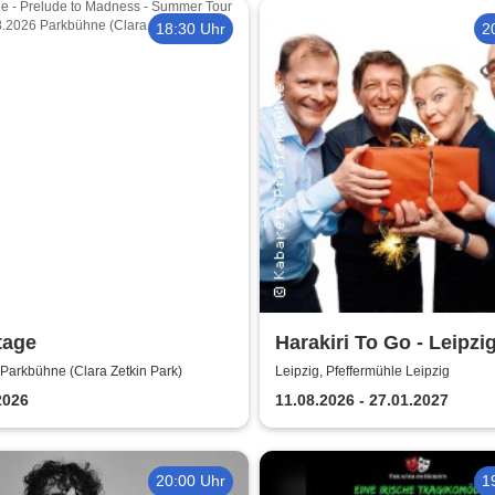
18:30 Uhr
2
tage
Harakiri To Go - Leipzi
Pfeffermühle
 Parkbühne (Clara Zetkin Park)
Leipzig, Pfeffermühle Leipzig
2026
11.08.2026 - 27.01.2027
20:00 Uhr
1