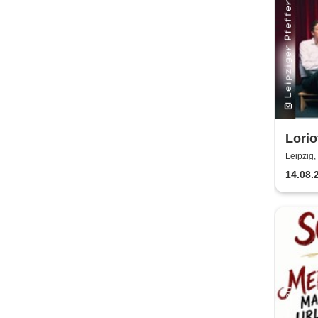
Lorio
schie
Leipzig,
Pfeff
14.08.