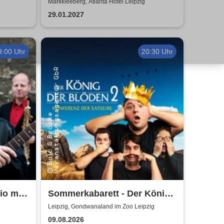
Ripper
Markkleeberg, Atlanta Hotel Leipzig
29.01.2027
9:00 Uhr
20:30 Uhr
io mit
Sommerkabarett - Der König
die Tür
der Blöden 2 | Central
Leipzig, Gondwanaland im Zoo Leipzig
Kabarett Leipzig
09.08.2026