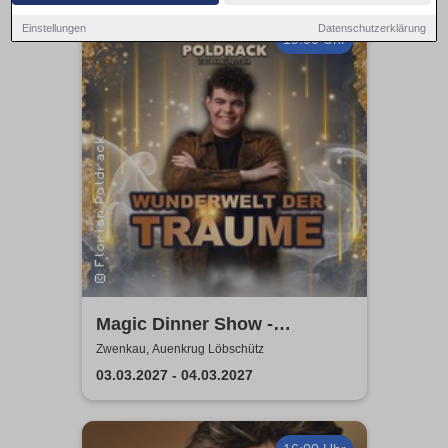
Einstellungen
Datenschutzerklärung
19:00 Uhr
Magic Dinner Show -
WUNDERWELT DER TRÄUME
Zwenkau, Auenkrug Löbschütz
| Florian Poldrack
03.03.2027 - 04.03.2027
Zauberkunst