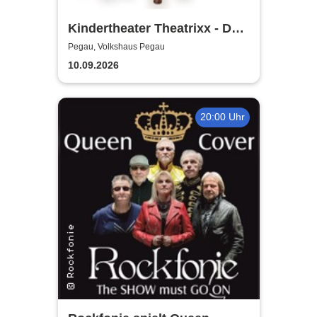
Kindertheater Theatrixx - Das
Neinhorn und der Geburtstag
Pegau, Volkshaus Pegau
10.09.2026
20:00 Uhr