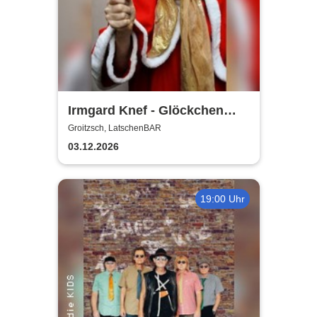
Irmgard Knef - Glöckchen
hier - Glöckchen da |
Groitzsch, LatschenBAR
LatschenBAR
03.12.2026
19:00 Uhr