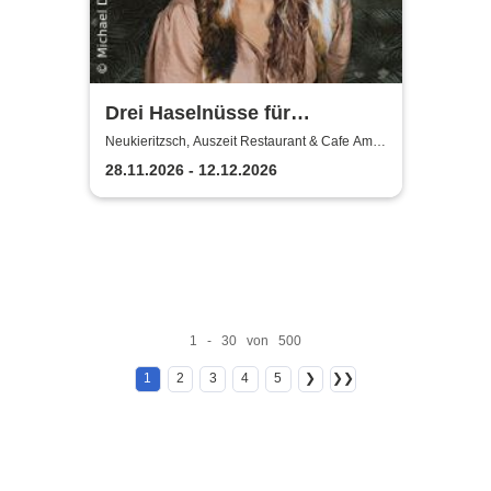
Drei Haselnüsse für
Aschenbrödel im Auszeit
Neukieritzsch, Auszeit Restaurant & Cafe Am
Schwanenpark
Neukieritzsch
28.11.2026 - 12.12.2026
1 - 30 von 500
1
2
3
4
5
❯
❯❯