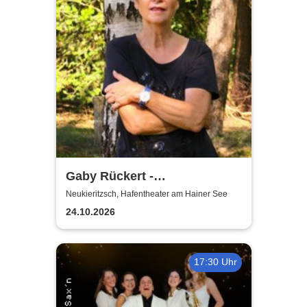
Gaby Rückert -
Traditionskonzert am Hainer
Neukieritzsch, Hafentheater am Hainer See
See
24.10.2026
17:30 Uhr