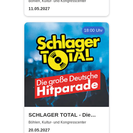
Böhlen, Kultur- und Kongresscenter
11.05.2027
18:00 Uhr
SCHLAGER TOTAL - Die
große deutsche Hitparade
Böhlen, Kultur- und Kongresscenter
20.05.2027