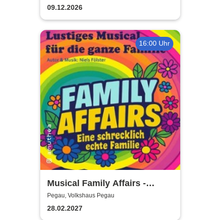
Sack und Rute
09.12.2026
16:00 Uhr
Musical Family Affairs -
präsentiert von AMuThea
Pegau, Volkshaus Pegau
28.02.2027