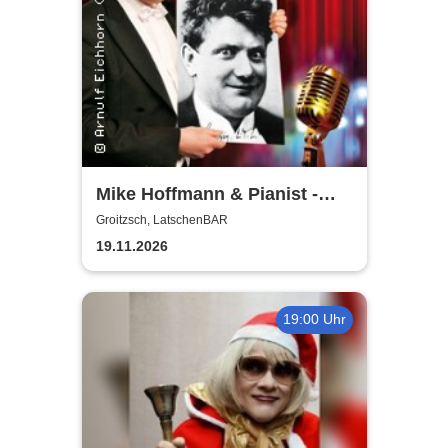
Mike Hoffmann & Pianist -
Nehm´n Sie´n Alten! | Ein Otto
Groitzsch, LatschenBAR
Reutter-Abend
19.11.2026
19:00 Uhr