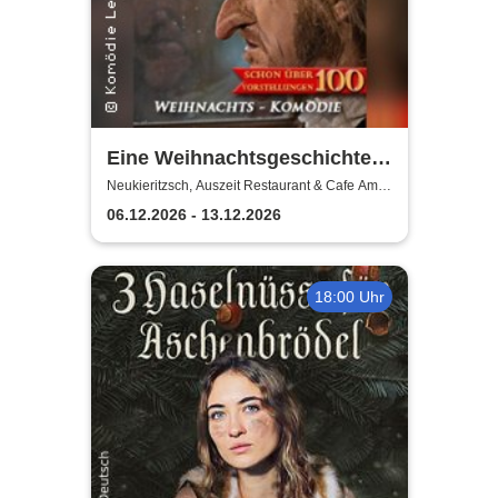
Eine Weihnachtsgeschichte -
Komödie Leipzig /
Neukieritzsch, Auszeit Restaurant & Cafe Am
Schwanenpark
Weihnachtstheater u.
06.12.2026 - 13.12.2026
Dinnershow
18:00 Uhr