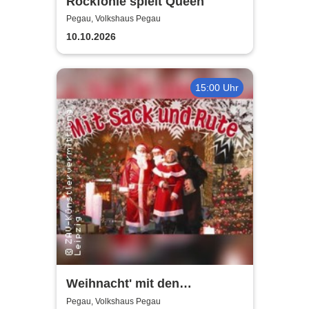
Rockfonie spielt Queen
Pegau, Volkshaus Pegau
10.10.2026
15:00 Uhr
Weihnacht' mit den
Holzhäuser Spatzen - Mit
Pegau, Volkshaus Pegau