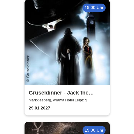
19:00 Uhr
Gruseldinner - Jack the
Ripper
Markkleeberg, Atlanta Hotel Leipzig
29.01.2027
19:00 Uhr