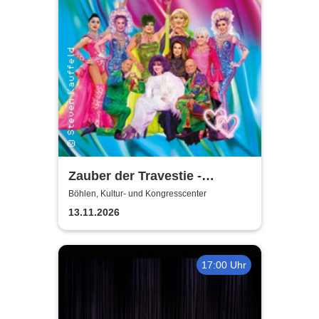
Zauber der Travestie -
Fräulein Luise und ihr
Böhlen, Kultur- und Kongresscenter
Ensemble - das Original
13.11.2026
17:00 Uhr