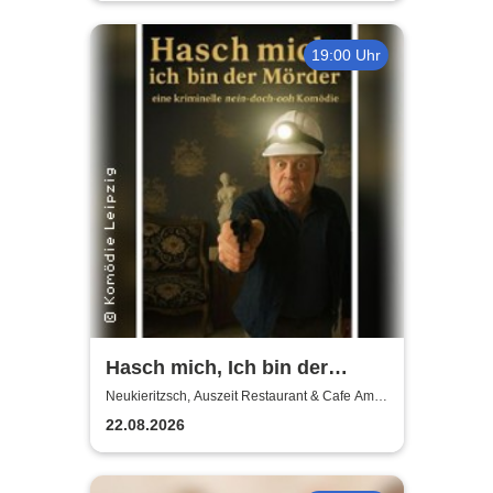
19:00 Uhr
Hasch mich, Ich bin der
Mörder | Auszeit
Neukieritzsch, Auszeit Restaurant & Cafe Am
Schwanenpark
Neukieritzsch
22.08.2026