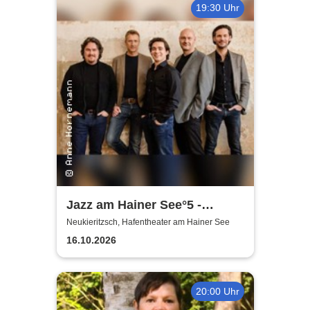
19:30 Uhr
Jazz am Hainer See°5 -
Amarcord in Jazz | Wiesner4
Neukieritzsch, Hafentheater am Hainer See
präsentieren
16.10.2026
20:00 Uhr