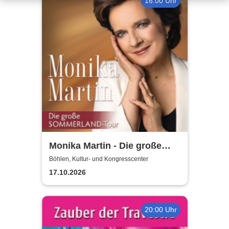
16:00 Uhr
Monika Martin - Die große
Sommerland Tour
Böhlen, Kultur- und Kongresscenter
17.10.2026
20:00 Uhr