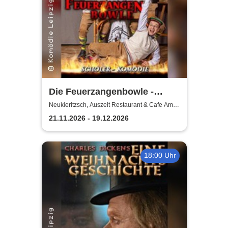
Die Feuerzangenbowle -
Komödie Leipzig
Neukieritzsch, Auszeit Restaurant & Cafe Am
Schwanenpark
21.11.2026 - 19.12.2026
18:00 Uhr