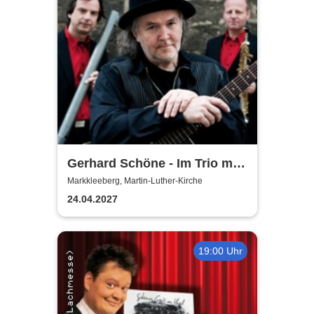
Gerhard Schöne - Im Trio mit
Orgel & Sax: Ich öffne die Tür
Markkleeberg, Martin-Luther-Kirche
weit am Abend
24.04.2027
19:00 Uhr