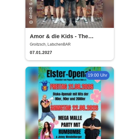
Amor & die Kids - The
Bockwurst returns !
Groitzsch, LatschenBAR
07.01.2027
19:00 Uhr