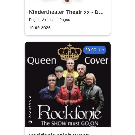
Kindertheater Theatrixx - Das
Neinhorn und der Geburtstag
Pegau, Volkshaus Pegau
10.09.2026
20:00 Uhr