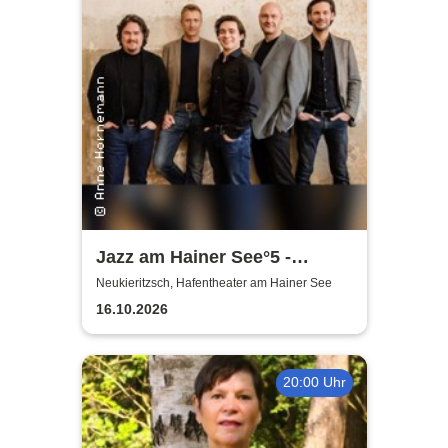
Jazz am Hainer See°5 -
Amarcord in Jazz | Wiesner4
Neukieritzsch, Hafentheater am Hainer See
präsentieren
16.10.2026
20:00 Uhr