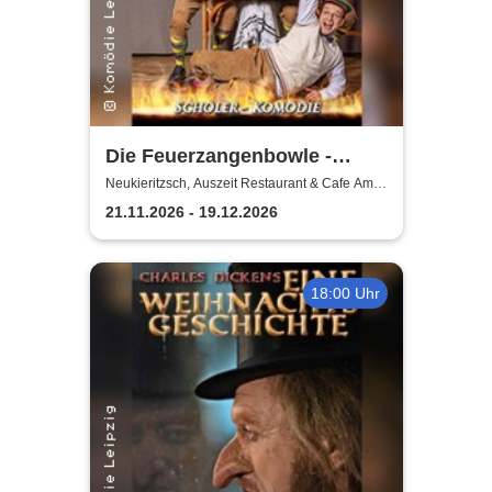
Die Feuerzangenbowle -
Komödie Leipzig
Neukieritzsch, Auszeit Restaurant & Cafe Am
Schwanenpark
21.11.2026 - 19.12.2026
18:00 Uhr