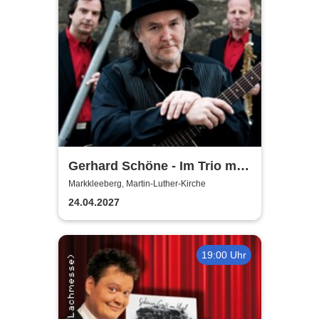
Gerhard Schöne - Im Trio mit
Orgel & Sax: Ich öffne die Tür
Markkleeberg, Martin-Luther-Kirche
weit am Abend
24.04.2027
19:00 Uhr