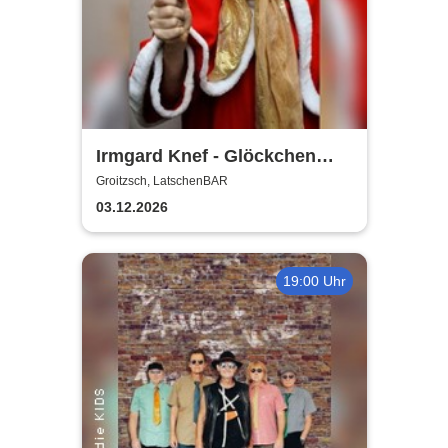
Irmgard Knef - Glöckchen
hier - Glöckchen da |
Groitzsch, LatschenBAR
LatschenBAR
03.12.2026
19:00 Uhr