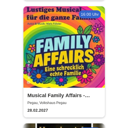
16:00 Uhr
Musical Family Affairs -
präsentiert von AMuThea
Pegau, Volkshaus Pegau
28.02.2027