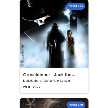
19:00 Uhr
Gruseldinner - Jack the
Ripper
Markkleeberg, Atlanta Hotel Leipzig
29.01.2027
19:00 Uhr