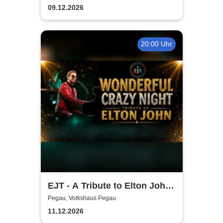
Sack und Rute
09.12.2026
20:00 Uhr
EJT - A Tribute to Elton John /
Wonderful Crazy Night
Pegau, Volkshaus Pegau
11.12.2026