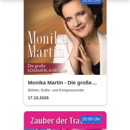
16:00 Uhr
Monika Martin - Die große
Sommerland Tour
Böhlen, Kultur- und Kongresscenter
17.10.2026
20:00 Uhr