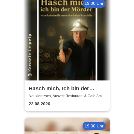
19:00 Uhr
Hasch mich, Ich bin der
Mörder | Auszeit
Neukieritzsch, Auszeit Restaurant & Cafe Am
Schwanenpark
Neukieritzsch
22.08.2026
19:30 Uhr