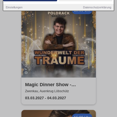
Einstellungen
Datenschutzerklärung
19:00 Uhr
Magic Dinner Show -
WUNDERWELT DER TRÄUME
Zwenkau, Auenkrug Löbschütz
| Florian Poldrack
03.03.2027 - 04.03.2027
Zauberkunst