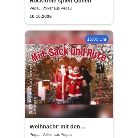
Rockfonie spielt Queen
Pegau, Volkshaus Pegau
10.10.2026
15:00 Uhr
Weihnacht' mit den
Holzhäuser Spatzen - Mit
Pegau, Volkshaus Pegau