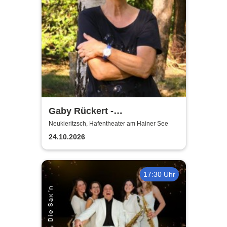
Gaby Rückert -
Traditionskonzert am Hainer
Neukieritzsch, Hafentheater am Hainer See
See
24.10.2026
17:30 Uhr