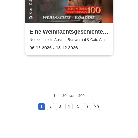
Eine Weihnachtsgeschichte -
Komödie Leipzig /
Neukieritzsch, Auszeit Restaurant & Cafe Am
Schwanenpark
Weihnachtstheater u.
06.12.2026 - 13.12.2026
Dinnershow
1 - 30 von 500
1
2
3
4
5
❯
❯❯