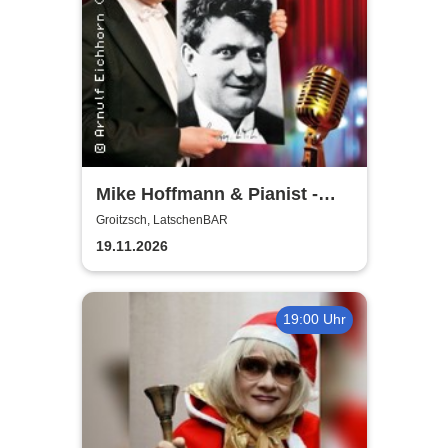
Mike Hoffmann & Pianist -
Nehm´n Sie´n Alten! | Ein Otto
Groitzsch, LatschenBAR
Reutter-Abend
19.11.2026
19:00 Uhr