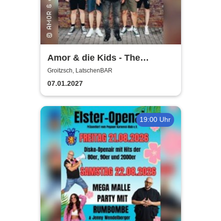
Amor & die Kids - The
Bockwurst returns !
Groitzsch, LatschenBAR
07.01.2027
19:00 Uhr