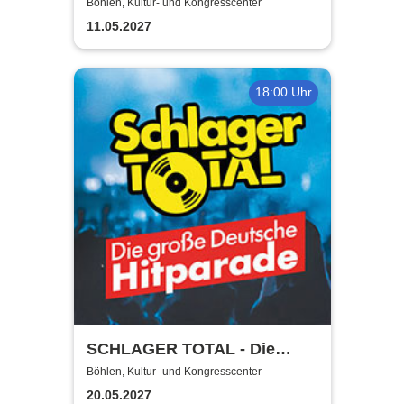
Böhlen, Kultur- und Kongresscenter
11.05.2027
18:00 Uhr
SCHLAGER TOTAL - Die
große deutsche Hitparade
Böhlen, Kultur- und Kongresscenter
20.05.2027