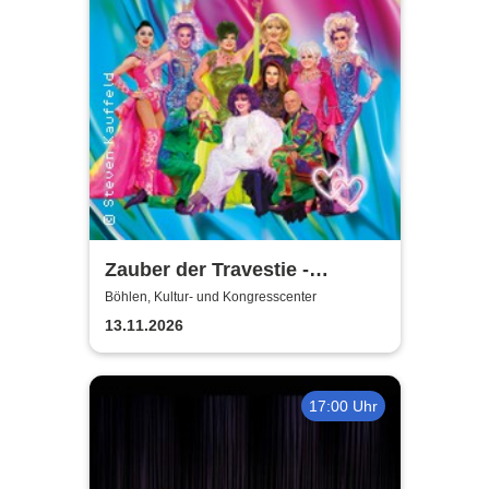
Zauber der Travestie -
Fräulein Luise und ihr
Böhlen, Kultur- und Kongresscenter
Ensemble - das Original
13.11.2026
17:00 Uhr