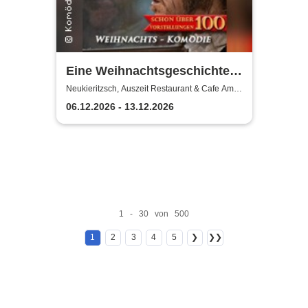
Eine Weihnachtsgeschichte -
Komödie Leipzig /
Neukieritzsch, Auszeit Restaurant & Cafe Am
Schwanenpark
Weihnachtstheater u.
06.12.2026 - 13.12.2026
Dinnershow
1 - 30 von 500
1
2
3
4
5
❯
❯❯