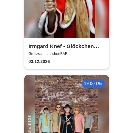
Irmgard Knef - Glöckchen
hier - Glöckchen da |
Groitzsch, LatschenBAR
LatschenBAR
03.12.2026
19:00 Uhr