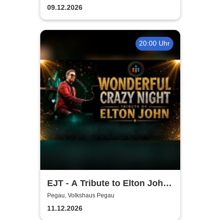
Sack und Rute
09.12.2026
20:00 Uhr
EJT - A Tribute to Elton John /
Wonderful Crazy Night
Pegau, Volkshaus Pegau
11.12.2026