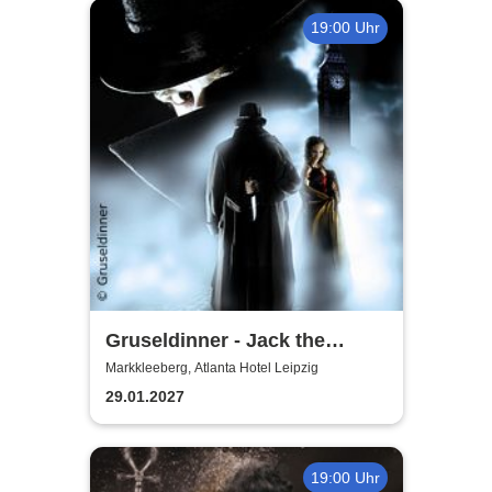
19:00 Uhr
Gruseldinner - Jack the
Ripper
Markkleeberg, Atlanta Hotel Leipzig
29.01.2027
19:00 Uhr