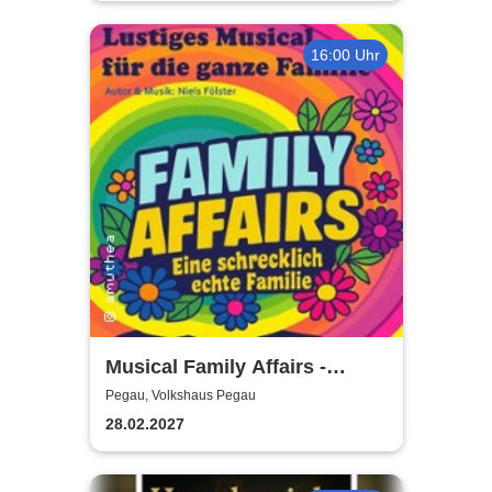
16:00 Uhr
Musical Family Affairs -
präsentiert von AMuThea
Pegau, Volkshaus Pegau
28.02.2027