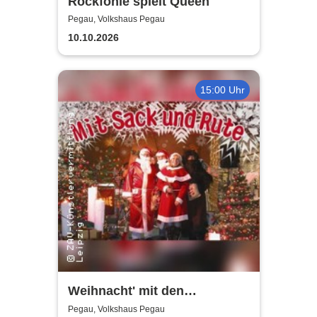
Rockfonie spielt Queen
Pegau, Volkshaus Pegau
10.10.2026
15:00 Uhr
Weihnacht' mit den
Holzhäuser Spatzen - Mit
Pegau, Volkshaus Pegau