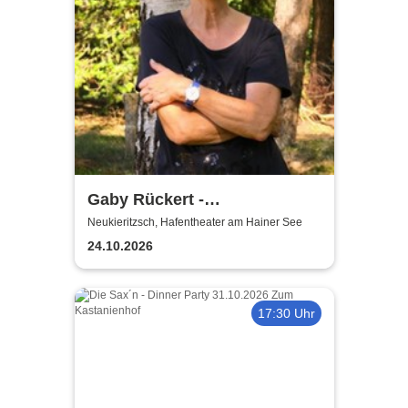
Gaby Rückert -
Traditionskonzert am Hainer
Neukieritzsch, Hafentheater am Hainer See
See
24.10.2026
17:30 Uhr