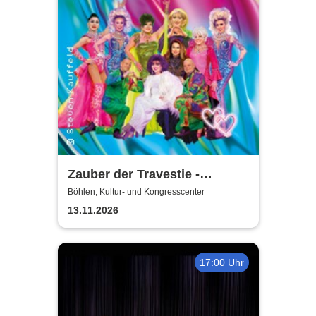
Zauber der Travestie -
Fräulein Luise und ihr
Böhlen, Kultur- und Kongresscenter
Ensemble - das Original
13.11.2026
17:00 Uhr