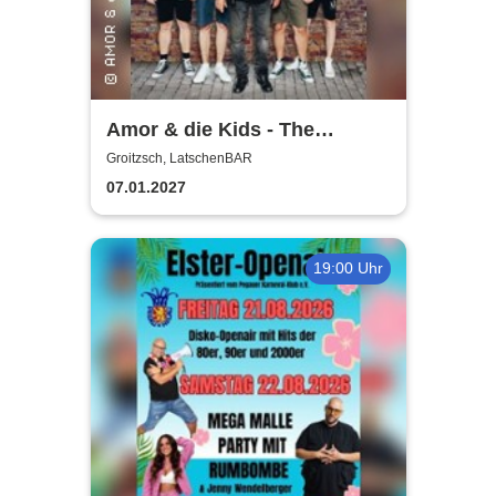
Amor & die Kids - The
Bockwurst returns !
Groitzsch, LatschenBAR
07.01.2027
19:00 Uhr