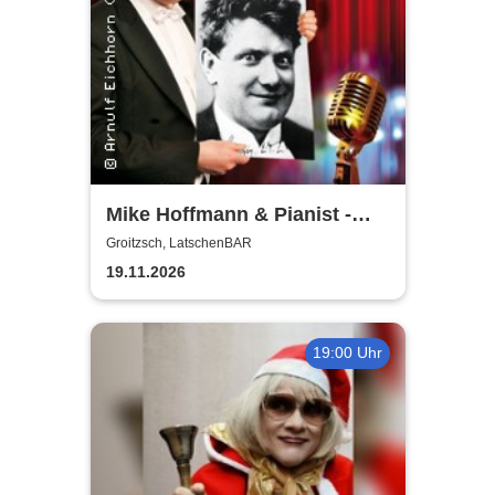
Mike Hoffmann & Pianist -
Nehm´n Sie´n Alten! | Ein Otto
Groitzsch, LatschenBAR
Reutter-Abend
19.11.2026
19:00 Uhr