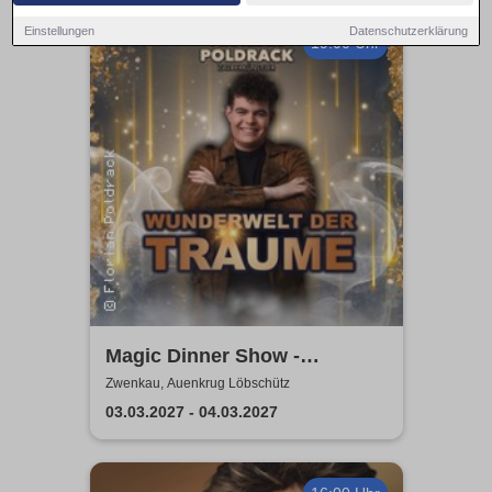
Einstellungen
Datenschutzerklärung
19:00 Uhr
Magic Dinner Show -
WUNDERWELT DER TRÄUME
Zwenkau, Auenkrug Löbschütz
| Florian Poldrack
03.03.2027 - 04.03.2027
Zauberkunst