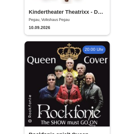
Kindertheater Theatrixx - Das
Neinhorn und der Geburtstag
Pegau, Volkshaus Pegau
10.09.2026
20:00 Uhr