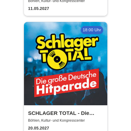
Böhlen, Kultur- und Kongresscenter
11.05.2027
18:00 Uhr
SCHLAGER TOTAL - Die
große deutsche Hitparade
Böhlen, Kultur- und Kongresscenter
20.05.2027