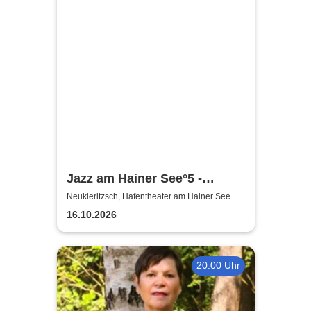
Jazz am Hainer See°5 -
Amarcord in Jazz | Wiesner4
Neukieritzsch, Hafentheater am Hainer See
präsentieren
16.10.2026
20:00 Uhr