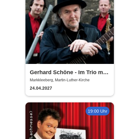
Gerhard Schöne - Im Trio mit
Orgel & Sax: Ich öffne die Tür
Markkleeberg, Martin-Luther-Kirche
weit am Abend
24.04.2027
19:00 Uhr