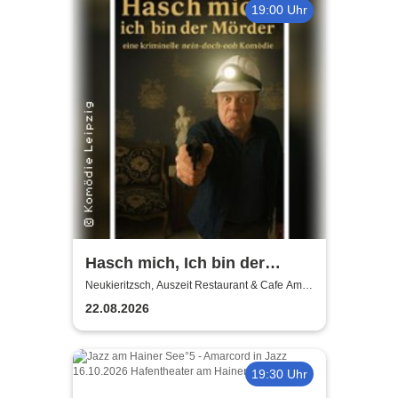
19:00 Uhr
Hasch mich, Ich bin der
Mörder | Auszeit
Neukieritzsch, Auszeit Restaurant & Cafe Am
Schwanenpark
Neukieritzsch
22.08.2026
19:30 Uhr