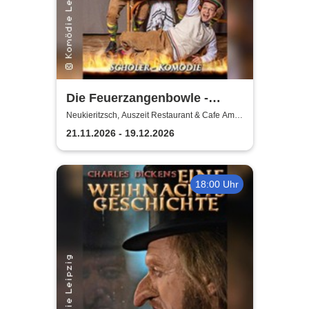
Die Feuerzangenbowle -
Komödie Leipzig
Neukieritzsch, Auszeit Restaurant & Cafe Am
Schwanenpark
21.11.2026 - 19.12.2026
18:00 Uhr