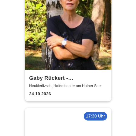
Gaby Rückert -
Traditionskonzert am Hainer
Neukieritzsch, Hafentheater am Hainer See
See
24.10.2026
17:30 Uhr