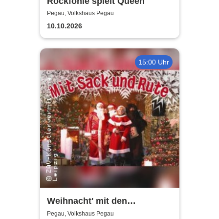
Rockfonie spielt Queen
Pegau, Volkshaus Pegau
10.10.2026
15:00 Uhr
Weihnacht' mit den
Holzhäuser Spatzen - Mit
Pegau, Volkshaus Pegau