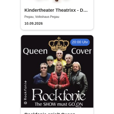
Kindertheater Theatrixx - Das
Neinhorn und der Geburtstag
Pegau, Volkshaus Pegau
10.09.2026
20:00 Uhr