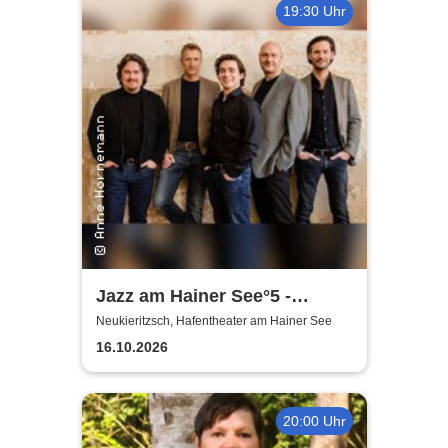
19:30 Uhr
Jazz am Hainer See°5 -
Amarcord in Jazz | Wiesner4
Neukieritzsch, Hafentheater am Hainer See
präsentieren
16.10.2026
20:00 Uhr