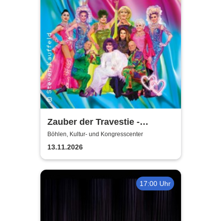
Zauber der Travestie -
Fräulein Luise und ihr
Böhlen, Kultur- und Kongresscenter
Ensemble - das Original
13.11.2026
17:00 Uhr