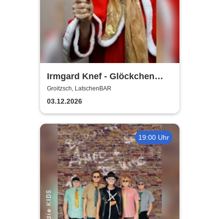
Irmgard Knef - Glöckchen
hier - Glöckchen da |
Groitzsch, LatschenBAR
LatschenBAR
03.12.2026
19:00 Uhr