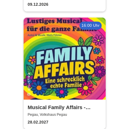
Sack und Rute
09.12.2026
16:00 Uhr
Musical Family Affairs -
präsentiert von AMuThea
Pegau, Volkshaus Pegau
28.02.2027