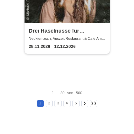
Drei Haselnüsse für
Aschenbrödel im Auszeit
Neukieritzsch, Auszeit Restaurant & Cafe Am
Schwanenpark
Neukieritzsch
28.11.2026 - 12.12.2026
1 - 30 von 500
1
2
3
4
5
❯
❯❯