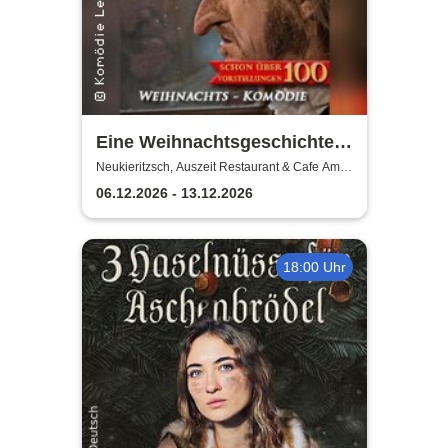
Eine Weihnachtsgeschichte -
Komödie Leipzig /
Neukieritzsch, Auszeit Restaurant & Cafe Am
Schwanenpark
Weihnachtstheater u.
06.12.2026 - 13.12.2026
Dinnershow
18:00 Uhr