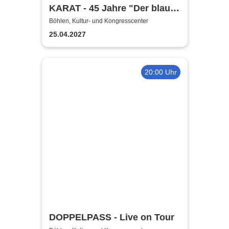
KARAT - 45 Jahre "Der blaue
Planet"
Böhlen, Kultur- und Kongresscenter
25.04.2027
20:00 Uhr
DOPPELPASS - Live on Tour