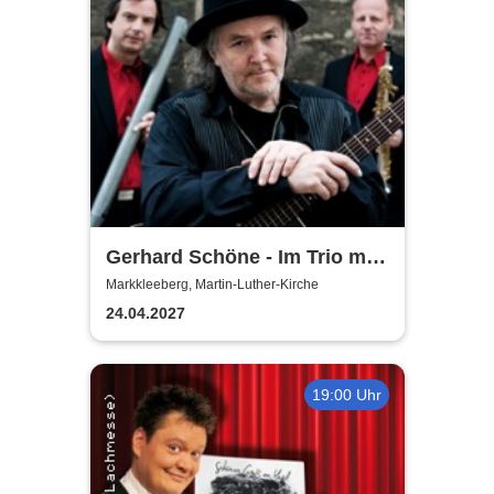
Gerhard Schöne - Im Trio mit
Orgel & Sax: Ich öffne die Tür
Markkleeberg, Martin-Luther-Kirche
weit am Abend
24.04.2027
19:00 Uhr