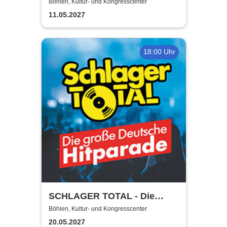
Böhlen, Kultur- und Kongresscenter
11.05.2027
18:00 Uhr
SCHLAGER TOTAL - Die
große deutsche Hitparade
Böhlen, Kultur- und Kongresscenter
20.05.2027