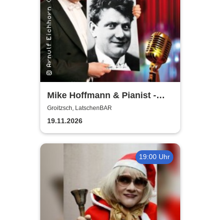
Mike Hoffmann & Pianist -
Nehm´n Sie´n Alten! | Ein Otto
Groitzsch, LatschenBAR
Reutter-Abend
19.11.2026
19:00 Uhr