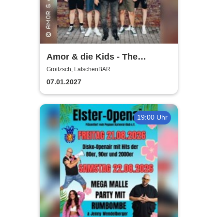
Amor & die Kids - The
Bockwurst returns !
Groitzsch, LatschenBAR
07.01.2027
19:00 Uhr