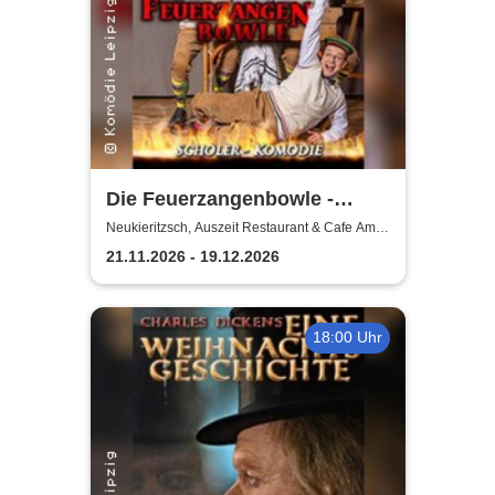
Die Feuerzangenbowle -
Komödie Leipzig
Neukieritzsch, Auszeit Restaurant & Cafe Am
Schwanenpark
21.11.2026 - 19.12.2026
18:00 Uhr