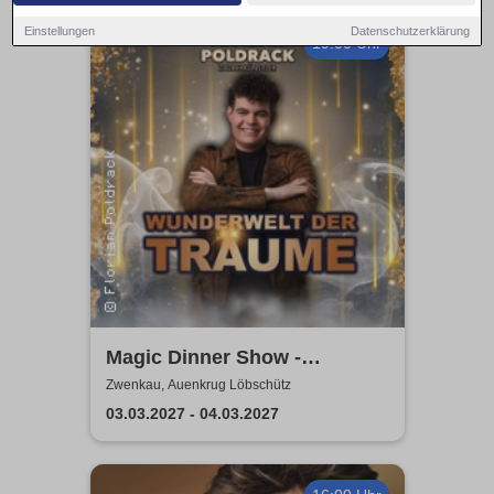
Einstellungen
Datenschutzerklärung
19:00 Uhr
Magic Dinner Show -
WUNDERWELT DER TRÄUME
Zwenkau, Auenkrug Löbschütz
| Florian Poldrack
03.03.2027 - 04.03.2027
Zauberkunst