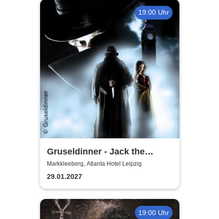
19:00 Uhr
Gruseldinner - Jack the
Ripper
Markkleeberg, Atlanta Hotel Leipzig
29.01.2027
19:00 Uhr