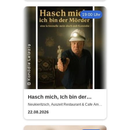
19:00 Uhr
Hasch mich, Ich bin der
Mörder | Auszeit
Neukieritzsch, Auszeit Restaurant & Cafe Am
Schwanenpark
Neukieritzsch
22.08.2026