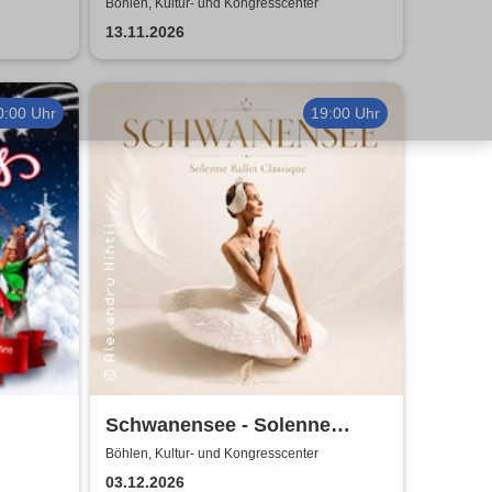
Fräulein Luise und ihr
Böhlen, Kultur- und Kongresscenter
Ensemble - das Original
13.11.2026
0:00 Uhr
19:00 Uhr
Schwanensee - Solenne
Ballet Classique
Böhlen, Kultur- und Kongresscenter
03.12.2026