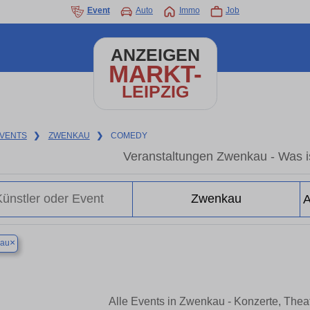
Event
Auto
Immo
Job
ANZEIGEN
MARKT-
LEIPZIG
VENTS
❯
ZWENKAU
❯
COMEDY
Veranstaltungen Zwenkau - Was i
×
au
Alle Events in Zwenkau - Konzerte, The