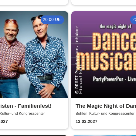
20:00 Uhr
2
eisten - Familienfest!
The Magic Night of Da
Musicals
Kultur- und Kongresscenter
Böhlen, Kultur- und Kongresscenter
2027
13.03.2027