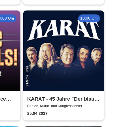
0:00 Uhr
18:00 Uhr
nce
KARAT - 45 Jahre "Der blaue
Planet"
Böhlen, Kultur- und Kongresscenter
25.04.2027