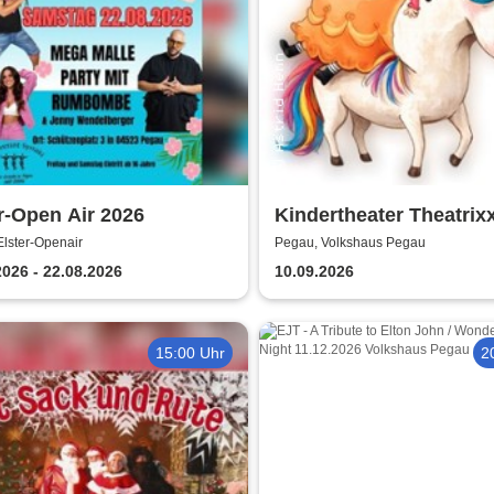
r-Open Air 2026
Kindertheater Theatrix
Neinhorn und der Gebu
lster-Openair
Pegau, Volkshaus Pegau
2026 - 22.08.2026
10.09.2026
15:00 Uhr
2