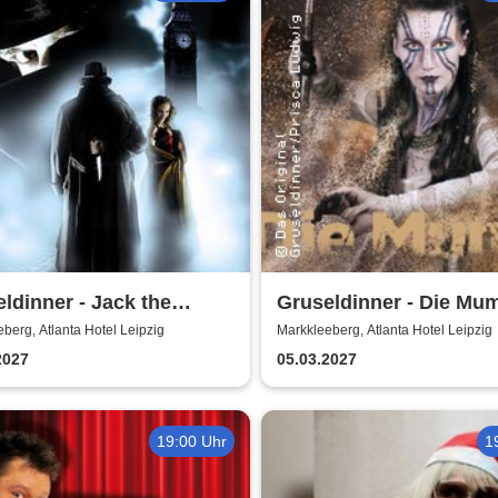
ldinner - Jack the
Gruseldinner - Die Mu
er
berg, Atlanta Hotel Leipzig
Markkleeberg, Atlanta Hotel Leipzig
2027
05.03.2027
19:00 Uhr
1