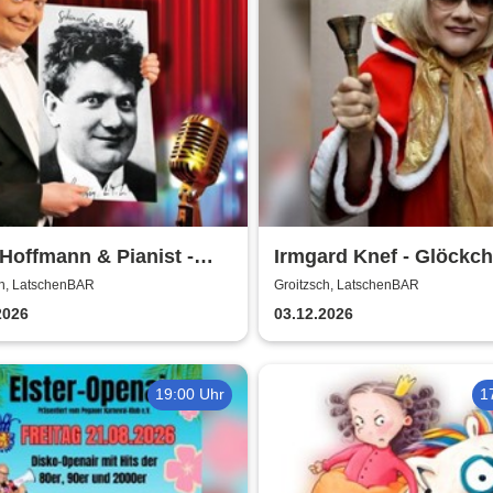
Hoffmann & Pianist -
Irmgard Knef - Glöckc
n Sie´n Alten! | Ein Otto
hier - Glöckchen da |
ch, LatschenBAR
Groitzsch, LatschenBAR
ter-Abend
LatschenBAR
2026
03.12.2026
19:00 Uhr
1