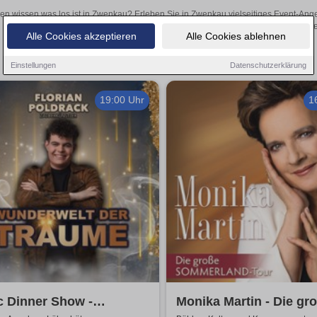
len wissen was los ist in Zwenkau? Erleben Sie in Zwenkau vielseitiges Event-Ang
oder aufregende Veranstaltungen in Zwenkau – hier finden
Alle Cookies akzeptieren
Alle Cookies ablehnen
Einstellungen
Datenschutzerklärung
19:00 Uhr
1
c Dinner Show -
Monika Martin - Die gr