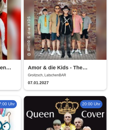
hen
Amor & die Kids - The
Bockwurst returns !
Groitzsch, LatschenBAR
07.01.2027
7:00 Uhr
20:00 Uhr