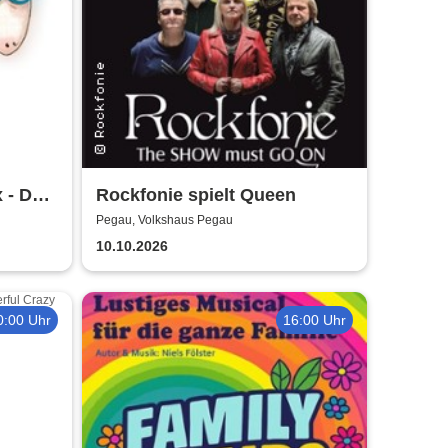
x - Das
Rockfonie spielt Queen
rtstag
Pegau, Volkshaus Pegau
10.10.2026
0:00 Uhr
16:00 Uhr