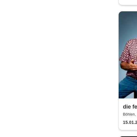
die f
Böhlen, 
15.01.