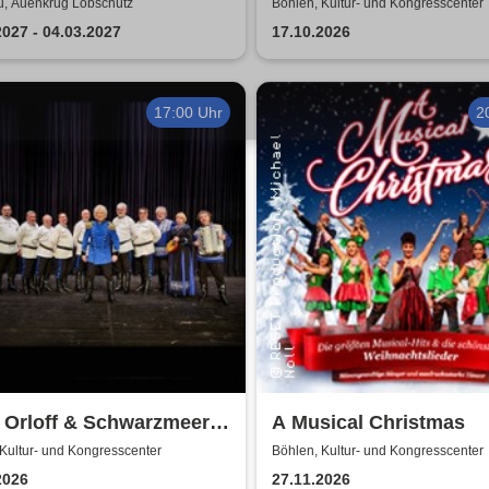
DERWELT DER TRÄUME
Sommerland Tour
, Auenkrug Löbschütz
Böhlen, Kultur- und Kongresscenter
rian Poldrack
2027 - 04.03.2027
17.10.2026
erkunst
17:00 Uhr
2
 Orloff & Schwarzmeer
A Musical Christmas
en Chor - Die
Kultur- und Kongresscenter
Böhlen, Kultur- und Kongresscenter
hiedstournee
2026
27.11.2026