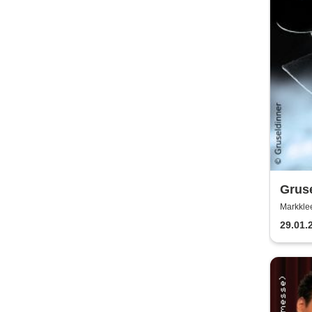
Gruse
Ripp
Markklee
29.01.