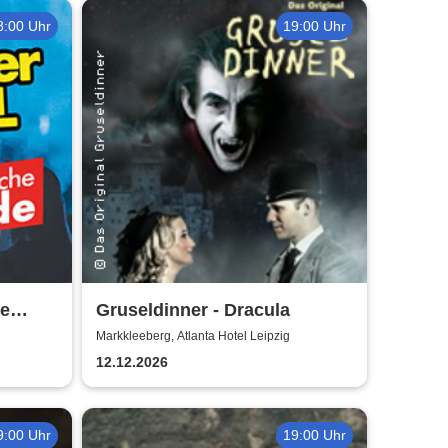
8:00 Uhr
19:00 Uhr
e
Gruseldinner - Dracula
ade
Markkleeberg, Atlanta Hotel Leipzig
12.12.2026
9:00 Uhr
19:00 Uhr