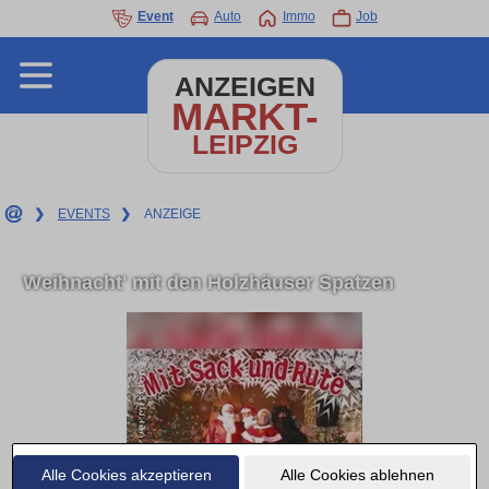
Event
Auto
Immo
Job
ANZEIGEN
MARKT-
LEIPZIG
❯
EVENTS
❯
ANZEIGE
Weihnacht' mit den Holzhäuser Spatzen
Alle Cookies akzeptieren
Alle Cookies ablehnen