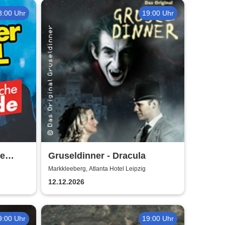
8:00 Uhr
19:00 Uhr
e
Gruseldinner - Dracula
ade
Markkleeberg, Atlanta Hotel Leipzig
12.12.2026
9:00 Uhr
19:00 Uhr