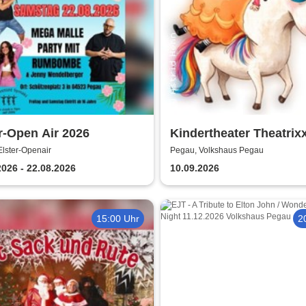
r-Open Air 2026
Kindertheater Theatrix
Neinhorn und der Gebu
lster-Openair
Pegau, Volkshaus Pegau
2026 - 22.08.2026
10.09.2026
15:00 Uhr
2