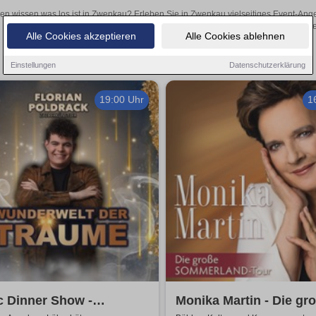
len wissen was los ist in Zwenkau? Erleben Sie in Zwenkau vielseitiges Event-Ang
oder aufregende Veranstaltungen in Zwenkau – hier finden
Alle Cookies akzeptieren
Alle Cookies ablehnen
Einstellungen
Datenschutzerklärung
19:00 Uhr
1
c Dinner Show -
Monika Martin - Die gr