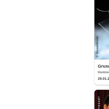
Gruse
Ripp
Markklee
29.01.