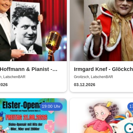
Hoffmann & Pianist -
Irmgard Knef - Glöckc
n Sie´n Alten! | Ein Otto
hier - Glöckchen da |
ch, LatschenBAR
Groitzsch, LatschenBAR
ter-Abend
LatschenBAR
2026
03.12.2026
19:00 Uhr
1