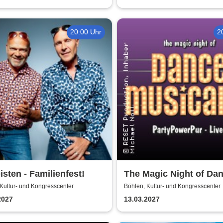
20:00 Uhr
2
eisten - Familienfest!
The Magic Night of Da
Musicals
Kultur- und Kongresscenter
Böhlen, Kultur- und Kongresscenter
2027
13.03.2027