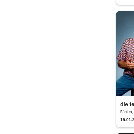
die f
Böhlen, 
15.01.