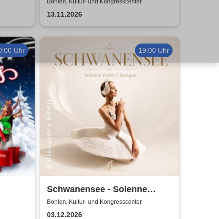
Fräulein Luise und ihr
Böhlen, Kultur- und Kongresscenter
Ensemble - das Original
13.11.2026
0:00 Uhr
19:00 Uhr
Schwanensee - Solenne
Ballet Classique
Böhlen, Kultur- und Kongresscenter
03.12.2026