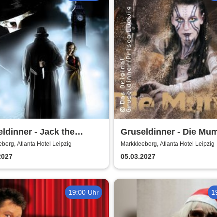
ldinner - Jack the
Gruseldinner - Die Mu
er
berg, Atlanta Hotel Leipzig
Markkleeberg, Atlanta Hotel Leipzig
2027
05.03.2027
19:00 Uhr
1