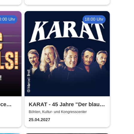
0:00 Uhr
18:00 Uhr
nce
KARAT - 45 Jahre "Der blaue
Planet"
Böhlen, Kultur- und Kongresscenter
25.04.2027