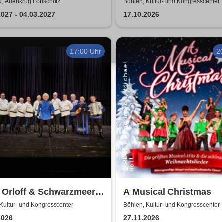
DERWELT DER TRÄUME
Sommerland Tour
, Auenkrug Löbschütz
Böhlen, Kultur- und Kongresscenter
rian Poldrack
2027 - 04.03.2027
17.10.2026
erkunst
17:00 Uhr
2
 Orloff & Schwarzmeer
A Musical Christmas
en Chor - Die
Kultur- und Kongresscenter
Böhlen, Kultur- und Kongresscenter
hiedstournee
2026
27.11.2026