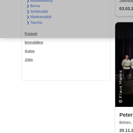
WUN
❯ Markkleeberg
Zwenkau
❯ Borna
| Flo
03.03.
❯ Schkeuditz
Zaub
❯ Markranstädt
❯ Taucha
Freizeit
Immobilien
Autos
Jobs
Peter
Kosak
Böhlen, 
Absc
20.11.