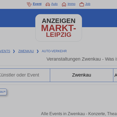
Event
Auto
Immo
Job
ANZEIGEN
MARKT-
LEIPZIG
VENTS
❯
ZWENKAU
❯
AUTO-VERKEHR
Veranstaltungen Zwenkau - Was i
×
au
Alle Events in Zwenkau - Konzerte, The