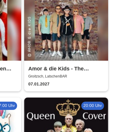
hen
Amor & die Kids - The
Bockwurst returns !
Groitzsch, LatschenBAR
07.01.2027
7:00 Uhr
20:00 Uhr