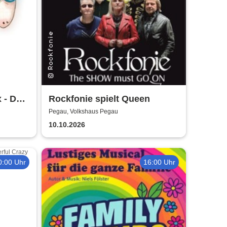
x - Das
Rockfonie spielt Queen
rtstag
Pegau, Volkshaus Pegau
10.10.2026
0:00 Uhr
16:00 Uhr