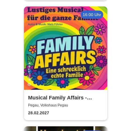
16:00 Uhr
Musical Family Affairs -
präsentiert von AMuThea
Pegau, Volkshaus Pegau
28.02.2027