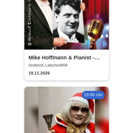
Mike Hoffmann & Pianist -
Nehm´n Sie´n Alten! | Ein Otto
Groitzsch, LatschenBAR
Reutter-Abend
19.11.2026
19:00 Uhr