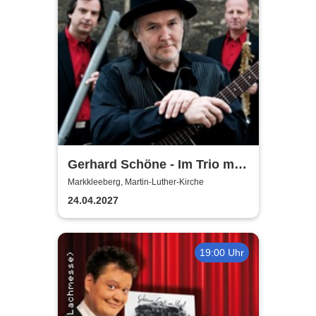
Gerhard Schöne - Im Trio mit
Orgel & Sax: Ich öffne die Tür
Markkleeberg, Martin-Luther-Kirche
weit am Abend
24.04.2027
19:00 Uhr