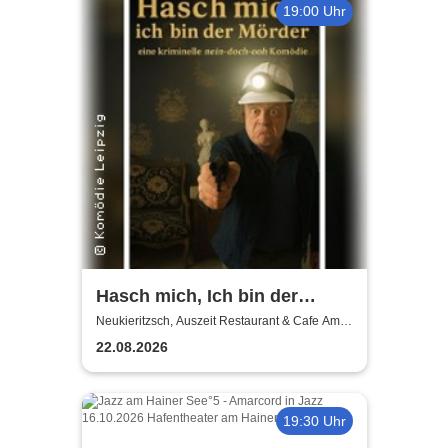
19:00 Uhr
Hasch mich, Ich bin der
Mörder | Auszeit
Neukieritzsch, Auszeit Restaurant & Cafe Am
Schwanenpark
Neukieritzsch
22.08.2026
19:30 Uhr