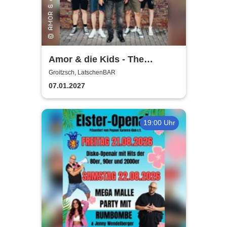
Amor & die Kids - The
Bockwurst returns !
Groitzsch, LatschenBAR
07.01.2027
19:00 Uhr