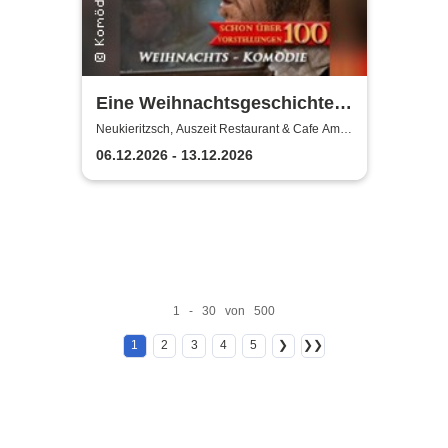
Eine Weihnachtsgeschichte -
Komödie Leipzig /
Neukieritzsch, Auszeit Restaurant & Cafe Am
Schwanenpark
Weihnachtstheater u.
06.12.2026 - 13.12.2026
Dinnershow
1 - 30 von 500
1
2
3
4
5
❯
❯❯