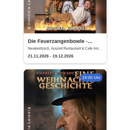
Die Feuerzangenbowle -
Komödie Leipzig
Neukieritzsch, Auszeit Restaurant & Cafe Am
Schwanenpark
21.11.2026 - 19.12.2026
18:00 Uhr