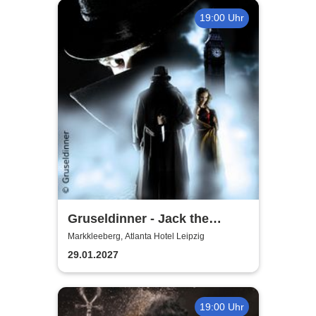
19:00 Uhr
Gruseldinner - Jack the
Ripper
Markkleeberg, Atlanta Hotel Leipzig
29.01.2027
19:00 Uhr