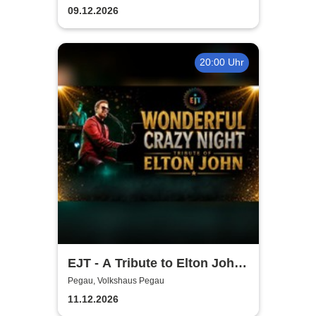
Sack und Rute
09.12.2026
20:00 Uhr
EJT - A Tribute to Elton John /
Wonderful Crazy Night
Pegau, Volkshaus Pegau
11.12.2026