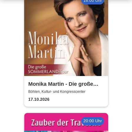
16:00 Uhr
Monika Martin - Die große
Sommerland Tour
Böhlen, Kultur- und Kongresscenter
17.10.2026
20:00 Uhr