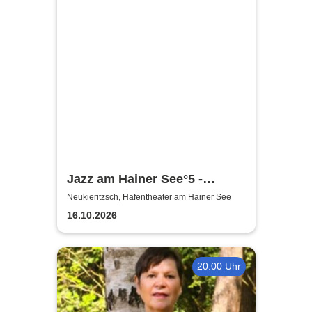
Jazz am Hainer See°5 -
Amarcord in Jazz | Wiesner4
Neukieritzsch, Hafentheater am Hainer See
präsentieren
16.10.2026
20:00 Uhr