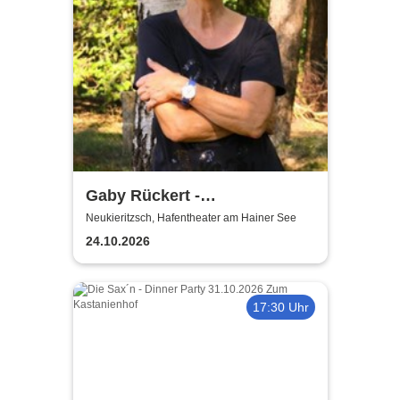
Gaby Rückert -
Traditionskonzert am Hainer
Neukieritzsch, Hafentheater am Hainer See
See
24.10.2026
17:30 Uhr