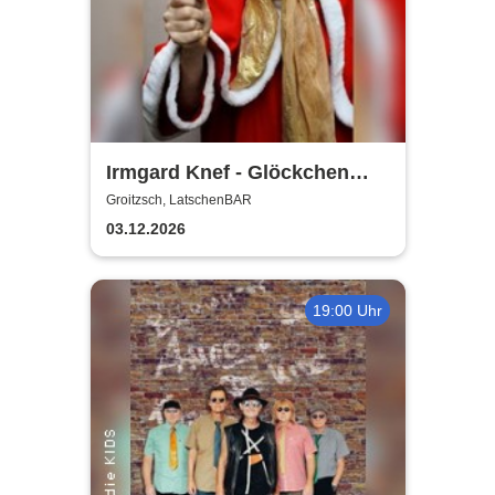
Irmgard Knef - Glöckchen
hier - Glöckchen da |
Groitzsch, LatschenBAR
LatschenBAR
03.12.2026
19:00 Uhr