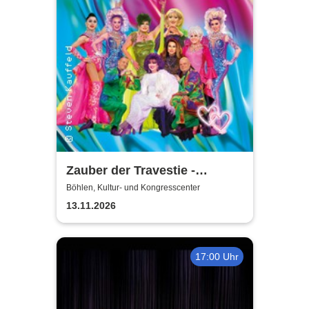
Zauber der Travestie -
Fräulein Luise und ihr
Böhlen, Kultur- und Kongresscenter
Ensemble - das Original
13.11.2026
17:00 Uhr