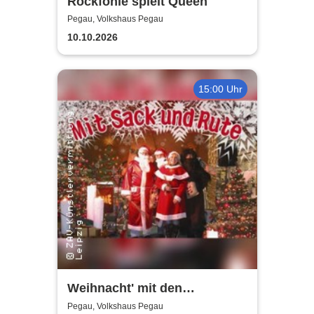
Rockfonie spielt Queen
Pegau, Volkshaus Pegau
10.10.2026
15:00 Uhr
Weihnacht' mit den
Holzhäuser Spatzen - Mit
Pegau, Volkshaus Pegau