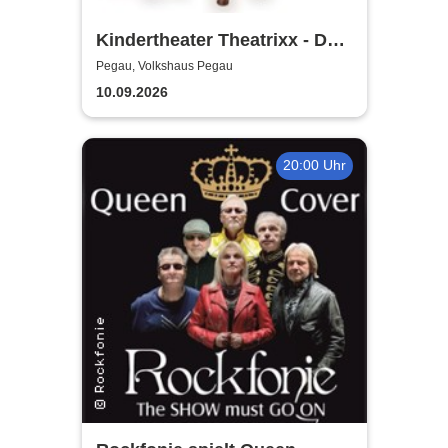
Kindertheater Theatrixx - Das
Neinhorn und der Geburtstag
Pegau, Volkshaus Pegau
10.09.2026
20:00 Uhr