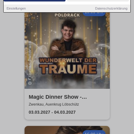
Einstellungen
Datenschutzerklärung
19:00 Uhr
Magic Dinner Show -
WUNDERWELT DER TRÄUME
Zwenkau, Auenkrug Löbschütz
| Florian Poldrack
03.03.2027 - 04.03.2027
Zauberkunst