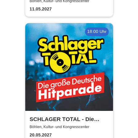
Böhlen, Kultur- und Kongresscenter
11.05.2027
18:00 Uhr
SCHLAGER TOTAL - Die
große deutsche Hitparade
Böhlen, Kultur- und Kongresscenter
20.05.2027