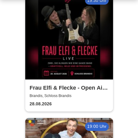
19:30 Uhr
Frau Elfi & Flecke - Open Air
Konzert
Brandis, Schloss Brandis
28.08.2026
19:00 Uhr