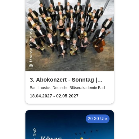
3. Abokonzert - Sonntag |
Sächsische
Bad Lausick, Deutsche Bläserakademie Bad
Lausick
Bläserphilharmonie
18.04.2027 - 02.05.2027
20:30 Uhr