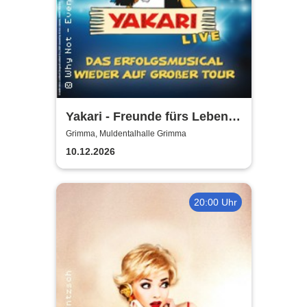
Yakari - Freunde fürs Leben -
Das Musical für die ganze
Grimma, Muldentalhalle Grimma
Familie
10.12.2026
20:00 Uhr