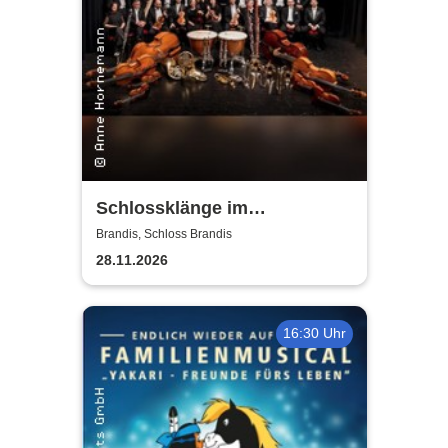
Schlossklänge im
Kerzenschein -
Brandis, Schloss Brandis
Adventskonzert
28.11.2026
16:30 Uhr