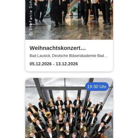
Weihnachtskonzert
Adventsglühen - Sächsische
Bad Lausick, Deutsche Bläserakademie Bad
Lausick
Bläserphilharmonie
05.12.2026 - 13.12.2026
19:30 Uhr