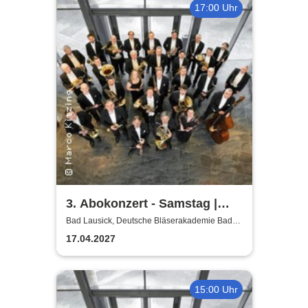
17:00 Uhr
3. Abokonzert - Samstag |
Sächsische
Bad Lausick, Deutsche Bläserakademie Bad
Lausick
Bläserphilharmonie
17.04.2027
15:00 Uhr