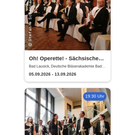
Oh! Operette! - Sächsische
Bläserphilharmonie
Bad Lausick, Deutsche Bläserakademie Bad
Lausick
05.09.2026 - 13.09.2026
19:30 Uhr