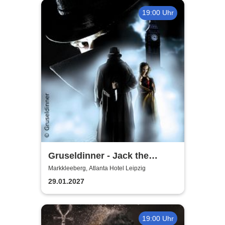
19:00 Uhr
Gruseldinner - Jack the
Ripper
Markkleeberg, Atlanta Hotel Leipzig
29.01.2027
19:00 Uhr