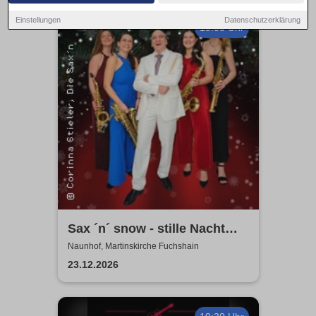
Einstellungen
Datenschutzerklärung
19:00 Uhr
Sax ´n´ snow - stille Nacht
war gestern
Naunhof, Martinskirche Fuchshain
23.12.2026