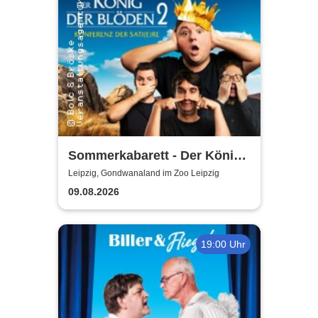
Sommerkabarett - Der König
der Blöden 2 | Central
Leipzig, Gondwanaland im Zoo Leipzig
Kabarett Leipzig
09.08.2026
19:00 Uhr