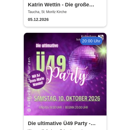
Katrin Wettin - Die große
Violinen-Weihnachts-Show
Taucha, St. Moritz Kirche
05.12.2026
20:00 Uhr
Die ultimative Ü49 Party -