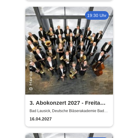
19:30 Uhr
3. Abokonzert 2027 - Freitag |
Sächsische
Bad Lausick, Deutsche Bläserakademie Bad
Lausick
Bläserphilharmonie
16.04.2027