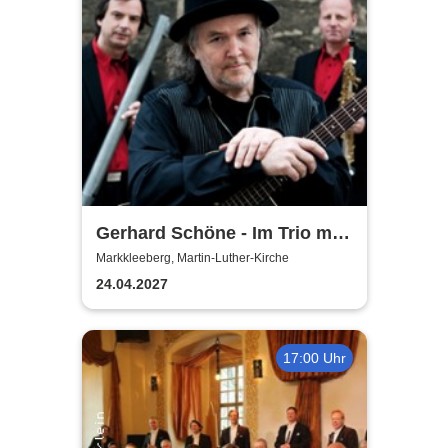
Gerhard Schöne - Im Trio mit
Orgel & Sax: Ich öffne die Tür
Markkleeberg, Martin-Luther-Kirche
weit am Abend
24.04.2027
17:00 Uhr