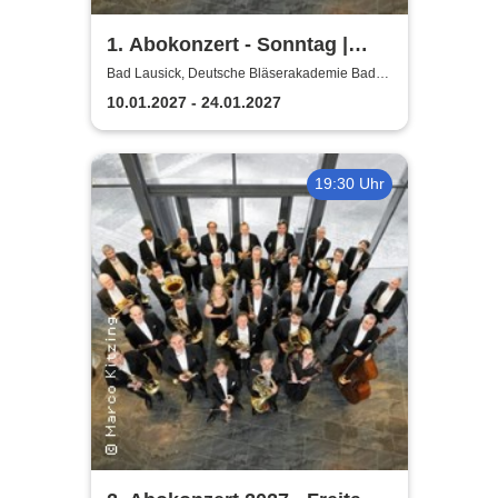
1. Abokonzert - Sonntag |
Sächsische
Bad Lausick, Deutsche Bläserakademie Bad
Lausick
Bläserphilharmonie
10.01.2027 - 24.01.2027
19:30 Uhr