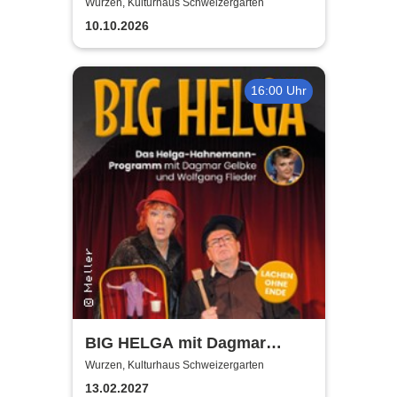
Kulturhaus Schweizergarten
Wurzen, Kulturhaus Schweizergarten
10.10.2026
16:00 Uhr
BIG HELGA mit Dagmar
Gelbke & Wolfgang Fliedler
Wurzen, Kulturhaus Schweizergarten
13.02.2027