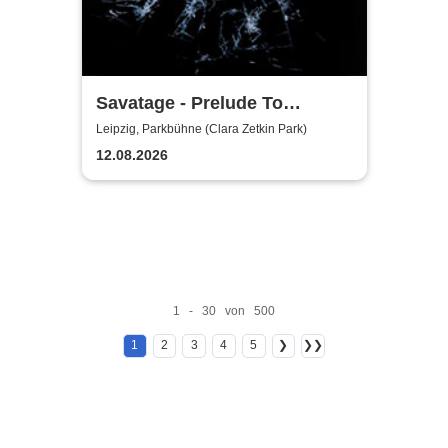
Savatage - Prelude To
Madness - Summer Tour 2026
Leipzig, Parkbühne (Clara Zetkin Park)
12.08.2026
1 - 30 von 500
1
2
3
4
5
❯
❯❯