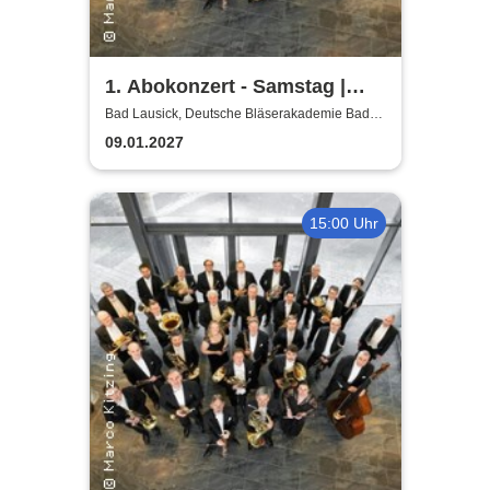
1. Abokonzert - Samstag |
Sächsische
Bad Lausick, Deutsche Bläserakademie Bad
Lausick
Bläserphilharmonie
09.01.2027
15:00 Uhr