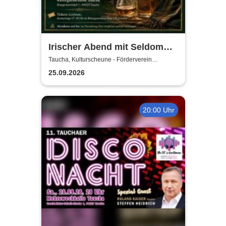
Irischer Abend mit Seldom
Sober Company | Live-Musik
Taucha, Kulturscheune - Förderverein
Rittergutschloss Taucha e.V.
& Whisky in der
25.09.2026
Kulturscheune Taucha
20:00 Uhr