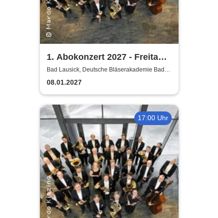
1. Abokonzert 2027 - Freitag |
Sächsische
Bad Lausick, Deutsche Bläserakademie Bad
Lausick
Bläserphilharmonie
08.01.2027
17:00 Uhr