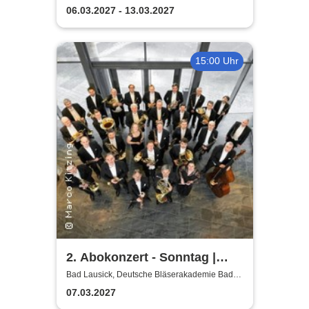
Lausick
Bläserphilharmonie
06.03.2027 - 13.03.2027
15:00 Uhr
2. Abokonzert - Sonntag |
Sächsische
Bad Lausick, Deutsche Bläserakademie Bad
Lausick
Bläserphilharmonie
07.03.2027