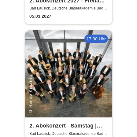
2. Abokonzert 2027 - Freitag |
Sächsische
Bad Lausick, Deutsche Bläserakademie Bad
Lausick
Bläserphilharmonie
05.03.2027
17:00 Uhr
2. Abokonzert - Samstag |
Sächsische
Bad Lausick, Deutsche Bläserakademie Bad