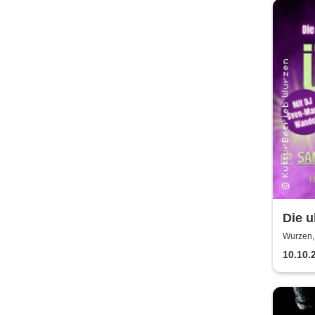
Die u
Kult
Wurzen,
10.10.