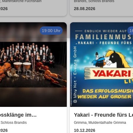
estern
Konzert
, Martinskirche Fuchshain
Brandis, Schloss Brandis
2026
28.08.2026
19:00 Uhr
1
ossklänge im
Yakari - Freunde fürs L
nschein -
Das Musical für die ga
 Schloss Brandis
Grimma, Muldentalhalle Grimma
ntskonzert
Familie
2026
10.12.2026