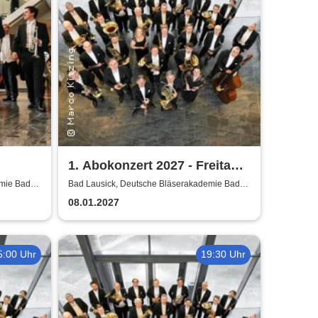
1. Abokonzert 2027 - Freitag |
ische
Sächsische
emie Bad
Bad Lausick, Deutsche Bläserakademie Bad
Lausick
Bläserphilharmonie
08.01.2027
5:00 Uhr
19:30 Uhr