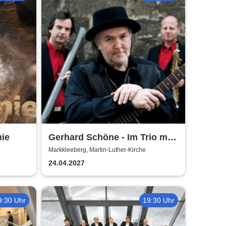
mie
Gerhard Schöne - Im Trio mit
Orgel & Sax: Ich öffne die Tür
Markkleeberg, Martin-Luther-Kirche
weit am Abend
24.04.2027
9:30 Uhr
19:30 Uhr