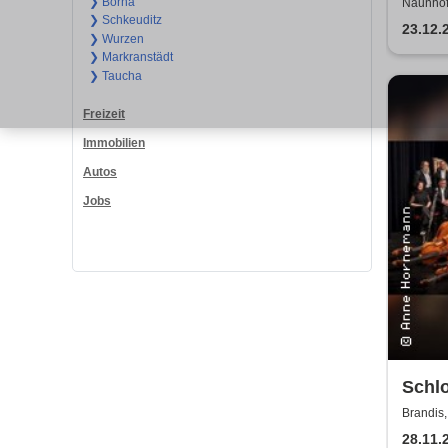
war g
❯ Borna
Naunhof
❯ Schkeuditz
23.12.
❯ Wurzen
❯ Markranstädt
❯ Taucha
Freizeit
Immobilien
Autos
Jobs
Schl
Kerze
Brandis,
Adve
28.11.