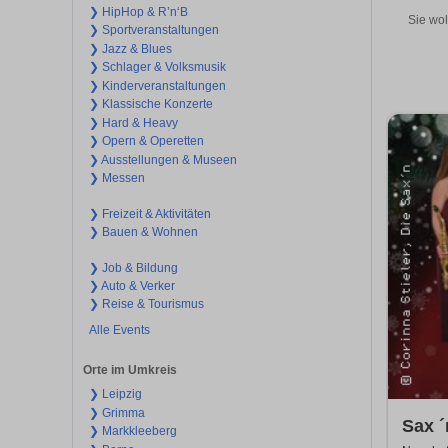
❯ HipHop & R’n‘B
Sie wol
❯ Sportveranstaltungen
❯ Jazz & Blues
❯ Schlager & Volksmusik
❯ Kinderveranstaltungen
❯ Klassische Konzerte
❯ Hard & Heavy
❯ Opern & Operetten
❯ Ausstellungen & Museen
❯ Messen
❯ Freizeit & Aktivitäten
❯ Bauen & Wohnen
❯ Job & Bildung
❯ Auto & Verker
❯ Reise & Tourismus
Alle Events
Orte im Umkreis
❯ Leipzig
❯ Grimma
Sax ´
❯ Markkleeberg