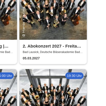
g |
2. Abokonzert 2027 - Freitag |
Sächsische
emie Bad
Bad Lausick, Deutsche Bläserakademie Bad
Lausick
Bläserphilharmonie
05.03.2027
5:00 Uhr
19:30 Uhr