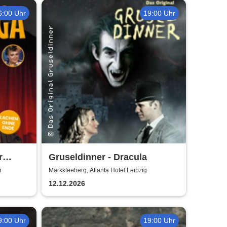
6:00 Uhr
19:00 Uhr
r
Gruseldinner - Dracula
dler
n
Markkleeberg, Atlanta Hotel Leipzig
12.12.2026
9:00 Uhr
19:00 Uhr