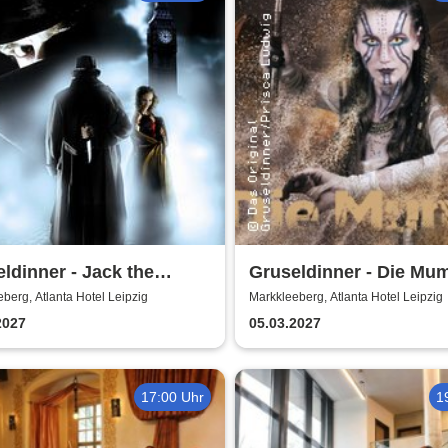
ldinner - Jack the
Gruseldinner - Die Mu
er
berg, Atlanta Hotel Leipzig
Markkleeberg, Atlanta Hotel Leipzig
2027
05.03.2027
17:00 Uhr
1