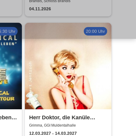
Weimarer Kabarett
Brandis, Schloss Brandis
04.11.2026
6:30 Uhr
20:00 Uhr
eben -
Herr Doktor, die Kanüle
nze
klemmt
Grimma, GGI Muldentalhalle
12.03.2027 - 14.03.2027