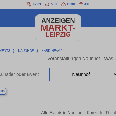
Event
Auto
Immo
Job
ANZEIGEN
MARKT-
LEIPZIG
VENTS
❯
NAUNHOF
❯
HARD-HEAVY
Veranstaltungen Naunhof - Was is
×
of
Alle Events in Naunhof - Konzerte, Thea