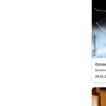
Gruse
Ripp
Markklee
29.01.