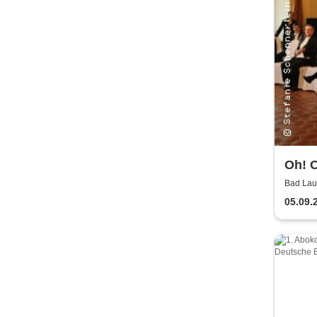
Oh! O
Bläs
Bad Lau
Lausick
05.09.