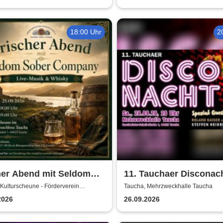
18:00 Uhr
2
her Abend mit Seldom
11. Tauchaer Disconach
r Company | Live-Musik
Herbstedition
Kulturscheune - Förderverein
Taucha, Mehrzweckhalle Taucha
tschloss Taucha e.V.
sky in der
2026
26.09.2026
urscheune Taucha