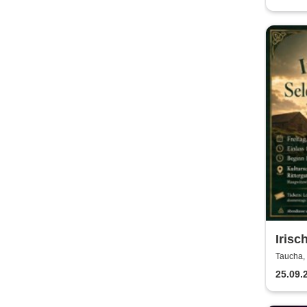
Irisc
Sobe
Taucha, 
Rittergu
& Whi
25.09.
Kult