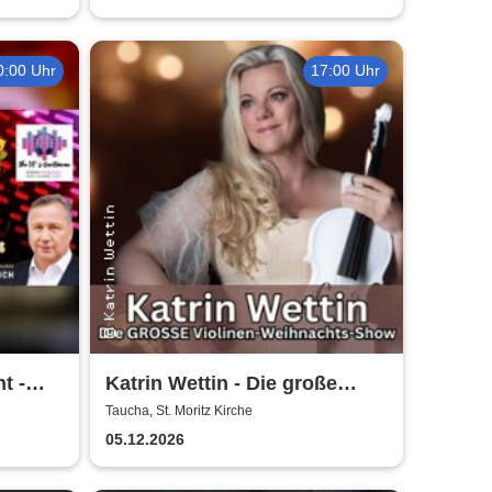
0:00 Uhr
17:00 Uhr
t -
Katrin Wettin - Die große
Violinen-Weihnachts-Show
Taucha, St. Moritz Kirche
05.12.2026