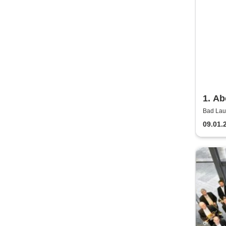
1. Ab
Säch
Bad Lau
Lausick
Bläs
09.01.