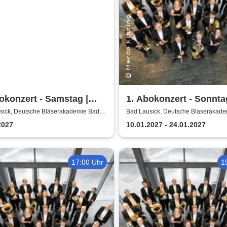
okonzert - Samstag |
1. Abokonzert - Sonnta
sische
Sächsische
sick, Deutsche Bläserakademie Bad
Bad Lausick, Deutsche Bläserakad
Lausick
erphilharmonie
Bläserphilharmonie
2027
10.01.2027 - 24.01.2027
17:00 Uhr
1