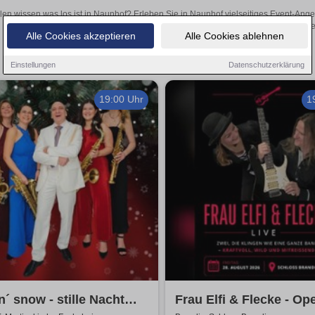
len wissen was los ist in Naunhof? Erleben Sie in Naunhof vielseitiges Event-Ang
oder aufregende Veranstaltungen in Naunhof – hier finden
Alle Cookies akzeptieren
Alle Cookies ablehnen
Einstellungen
Datenschutzerklärung
19:00 Uhr
1
n´ snow - stille Nacht
Frau Elfi & Flecke - Op