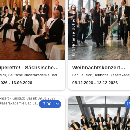
perette! - Sächsische
Weihnachtskonzert
erphilharmonie
Adventsglühen - Sächs
sick, Deutsche Bläserakademie Bad
Bad Lausick, Deutsche Bläserakad
Lausick
Bläserphilharmonie
2026 - 13.09.2026
05.12.2026 - 13.12.2026
17:00 Uhr
1