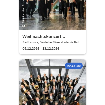
Weihnachtskonzert
Adventsglühen - Sächsische
Bad Lausick, Deutsche Bläserakademie Bad
Lausick
Bläserphilharmonie
05.12.2026 - 13.12.2026
19:30 Uhr