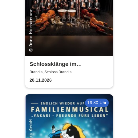
Schlossklänge im
Kerzenschein -
Brandis, Schloss Brandis
Adventskonzert
28.11.2026
16:30 Uhr