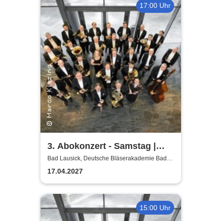
17:00 Uhr
3. Abokonzert - Samstag |
Sächsische
Bad Lausick, Deutsche Bläserakademie Bad
Lausick
Bläserphilharmonie
17.04.2027
15:00 Uhr