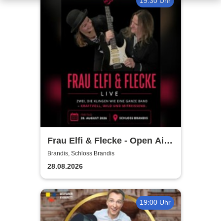
19:30 Uhr
Frau Elfi & Flecke - Open Air
Konzert
Brandis, Schloss Brandis
28.08.2026
19:00 Uhr