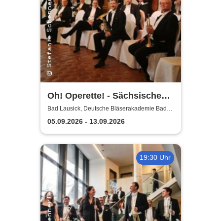
Oh! Operette! - Sächsische
Bläserphilharmonie
Bad Lausick, Deutsche Bläserakademie Bad
Lausick
05.09.2026 - 13.09.2026
19:30 Uhr