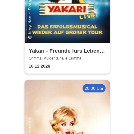
Yakari - Freunde fürs Leben -
Das Musical für die ganze
Grimma, Muldentalhalle Grimma
Familie
10.12.2026
20:00 Uhr