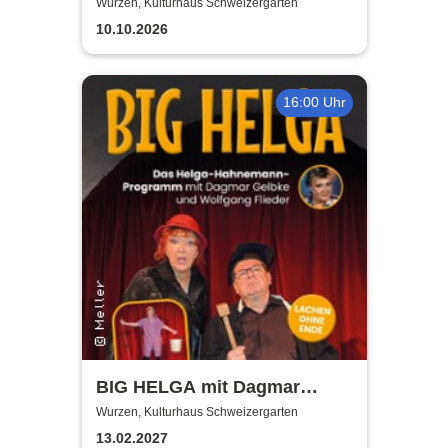
Kulturhaus Schweizergarten
Wurzen, Kulturhaus Schweizergarten
10.10.2026
16:00 Uhr
BIG HELGA mit Dagmar
Gelbke & Wolfgang Fliedler
Wurzen, Kulturhaus Schweizergarten
13.02.2027