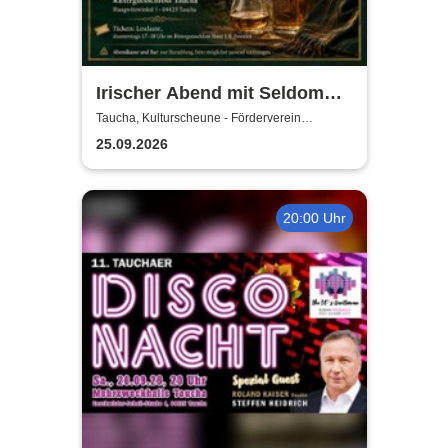
Irischer Abend mit Seldom
Sober Company | Live-Musik
Taucha, Kulturscheune - Förderverein
Rittergutschloss Taucha e.V.
& Whisky in der
25.09.2026
Kulturscheune Taucha
20:00 Uhr