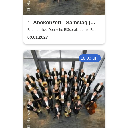
1. Abokonzert - Samstag |
Sächsische
Bad Lausick, Deutsche Bläserakademie Bad
Lausick
Bläserphilharmonie
09.01.2027
15:00 Uhr