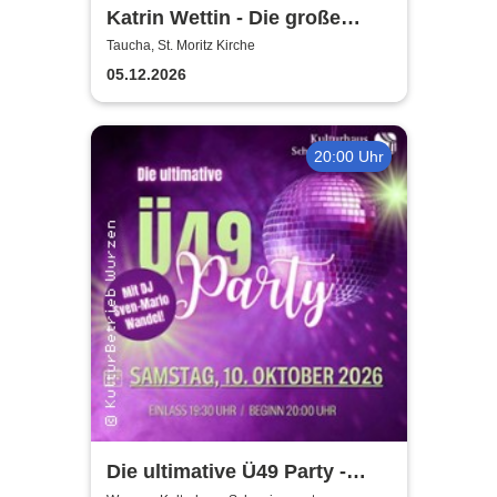
Katrin Wettin - Die große
Violinen-Weihnachts-Show
Taucha, St. Moritz Kirche
05.12.2026
20:00 Uhr
Die ultimative Ü49 Party -