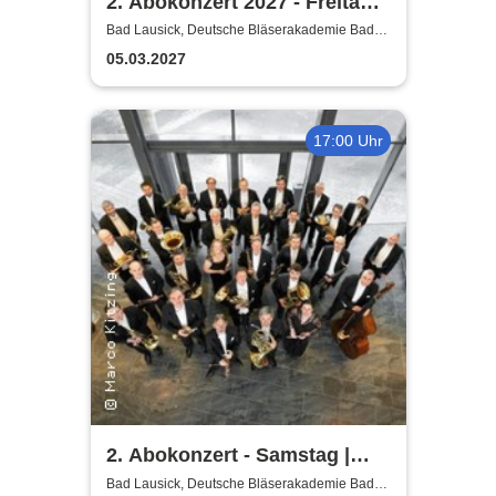
2. Abokonzert 2027 - Freitag |
Sächsische
Bad Lausick, Deutsche Bläserakademie Bad
Lausick
Bläserphilharmonie
05.03.2027
17:00 Uhr
2. Abokonzert - Samstag |
Sächsische
Bad Lausick, Deutsche Bläserakademie Bad