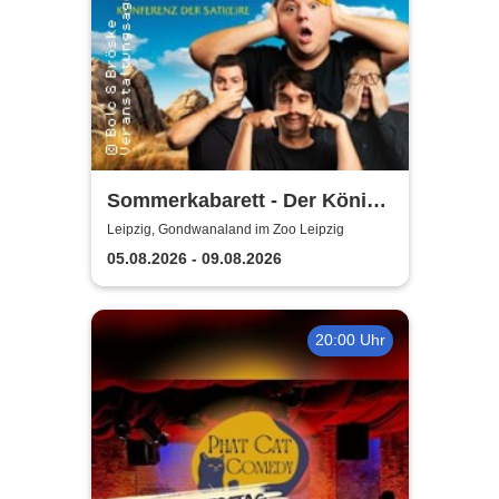
Sommerkabarett - Der König
der Blöden 2 | Central
Leipzig, Gondwanaland im Zoo Leipzig
Kabarett Leipzig
05.08.2026 - 09.08.2026
20:00 Uhr