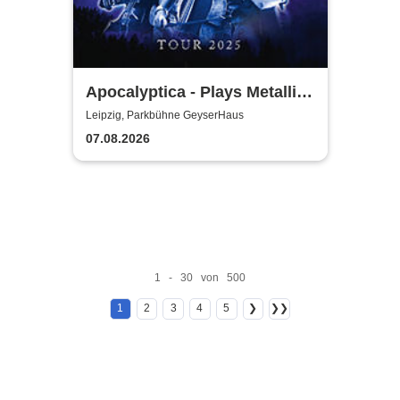
Apocalyptica - Plays Metallica
Vol. 2
Leipzig, Parkbühne GeyserHaus
07.08.2026
1 - 30 von 500
1
2
3
4
5
❯
❯❯