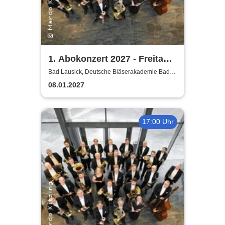
1. Abokonzert 2027 - Freitag |
Sächsische
Bad Lausick, Deutsche Bläserakademie Bad
Lausick
Bläserphilharmonie
08.01.2027
17:00 Uhr