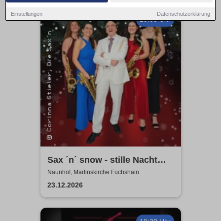
Einstellungen
Datenschutzerklärung
19:00 Uhr
Sax ´n´ snow - stille Nacht
war gestern
Naunhof, Martinskirche Fuchshain
23.12.2026