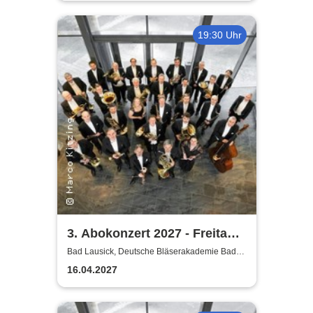
19:30 Uhr
3. Abokonzert 2027 - Freitag |
Sächsische
Bad Lausick, Deutsche Bläserakademie Bad
Lausick
Bläserphilharmonie
16.04.2027