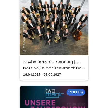
3. Abokonzert - Sonntag |
Sächsische
Bad Lausick, Deutsche Bläserakademie Bad
Lausick
Bläserphilharmonie
18.04.2027 - 02.05.2027
19:00 Uhr