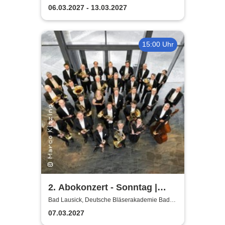
Lausick
Bläserphilharmonie
06.03.2027 - 13.03.2027
15:00 Uhr
2. Abokonzert - Sonntag |
Sächsische
Bad Lausick, Deutsche Bläserakademie Bad
Lausick
Bläserphilharmonie
07.03.2027