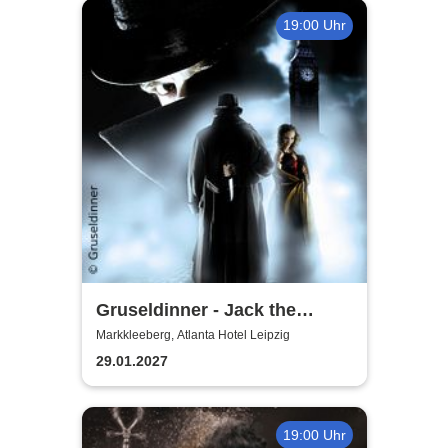
19:00 Uhr
Gruseldinner - Jack the
Ripper
Markkleeberg, Atlanta Hotel Leipzig
29.01.2027
19:00 Uhr