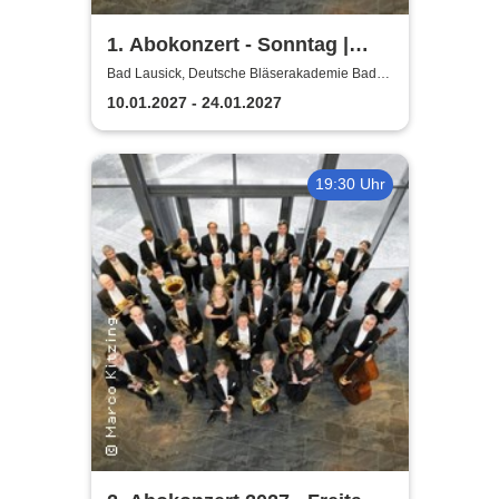
1. Abokonzert - Sonntag |
Sächsische
Bad Lausick, Deutsche Bläserakademie Bad
Lausick
Bläserphilharmonie
10.01.2027 - 24.01.2027
19:30 Uhr