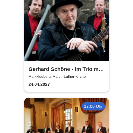
Gerhard Schöne - Im Trio mit
Orgel & Sax: Ich öffne die Tür
Markkleeberg, Martin-Luther-Kirche
weit am Abend
24.04.2027
17:00 Uhr