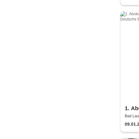
1. Ab
Säch
Bad Lau
Lausick
Bläs
09.01.