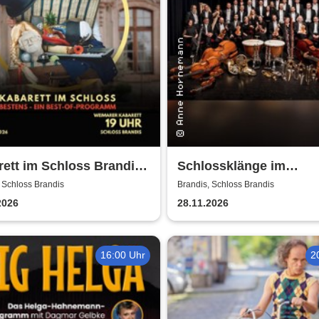
ett im Schloss Brandis |
Schlossklänge im
arer Kabarett
Kerzenschein -
 Schloss Brandis
Brandis, Schloss Brandis
Adventskonzert
2026
28.11.2026
16:00 Uhr
2