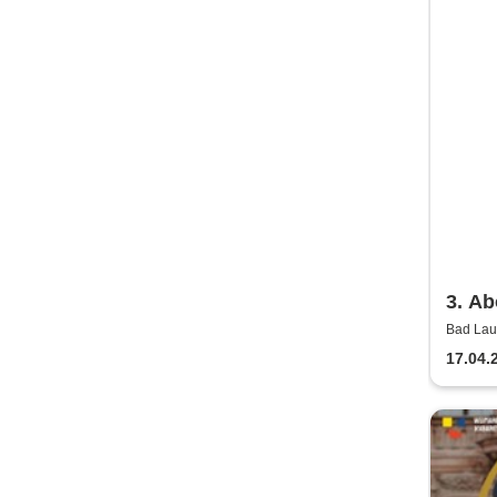
3. Ab
Säch
Bad Lau
Lausick
Bläs
17.04.