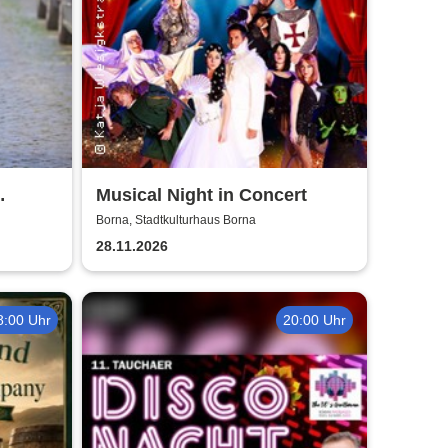
Musical Night in Concert
ow!
Borna, Stadtkulturhaus Borna
28.11.2026
8:00 Uhr
20:00 Uhr