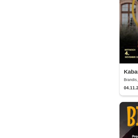
Kabar
Weim
Brandis,
04.11.