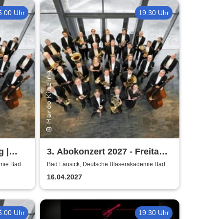
5:00 Uhr
19:30 Uhr
g |
3. Abokonzert 2027 - Freitag |
Sächsische
emie Bad
Bad Lausick, Deutsche Bläserakademie Bad
Lausick
Bläserphilharmonie
16.04.2027
5:00 Uhr
19:30 Uhr