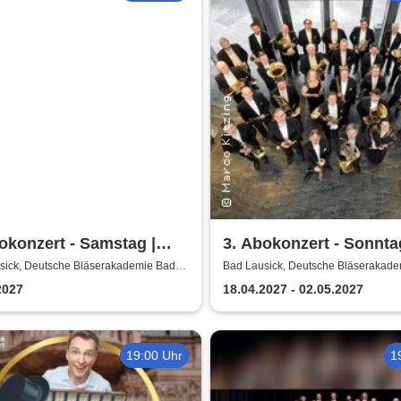
okonzert - Samstag |
3. Abokonzert - Sonnta
sische
Sächsische
sick, Deutsche Bläserakademie Bad
Bad Lausick, Deutsche Bläserakad
Lausick
erphilharmonie
Bläserphilharmonie
2027
18.04.2027 - 02.05.2027
19:00 Uhr
1