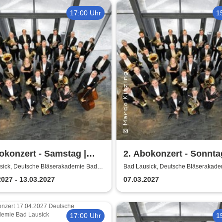
17:00 Uhr
1
okonzert - Samstag |
2. Abokonzert - Sonnta
sische
Sächsische
sick, Deutsche Bläserakademie Bad
Bad Lausick, Deutsche Bläserakad
Lausick
erphilharmonie
Bläserphilharmonie
2027 - 13.03.2027
07.03.2027
17:00 Uhr
1