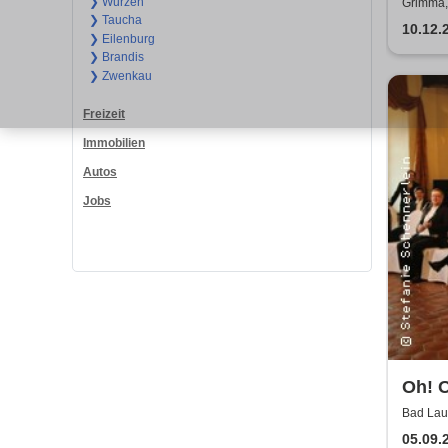
Das M
❯ Wurzen
Grimma,
❯ Taucha
Famil
10.12.
❯ Eilenburg
❯ Brandis
❯ Zwenkau
Freizeit
Immobilien
Autos
Jobs
Oh! O
Bläs
Bad Lau
Lausick
05.09.