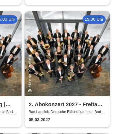
5:00 Uhr
19:30 Uhr
g |
2. Abokonzert 2027 - Freitag |
Sächsische
emie Bad
Bad Lausick, Deutsche Bläserakademie Bad
Lausick
Bläserphilharmonie
05.03.2027