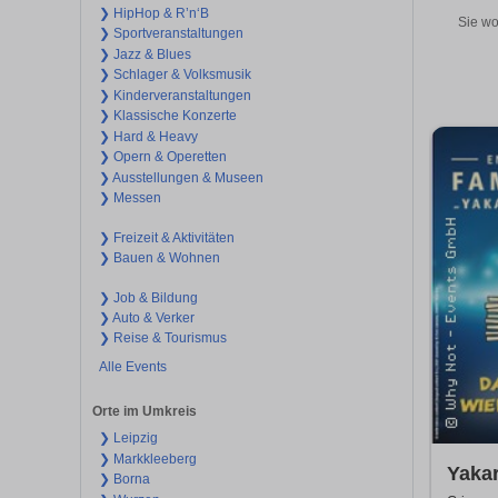
❯ HipHop & R’n‘B
Sie wo
❯ Sportveranstaltungen
❯ Jazz & Blues
❯ Schlager & Volksmusik
❯ Kinderveranstaltungen
❯ Klassische Konzerte
❯ Hard & Heavy
❯ Opern & Operetten
❯ Ausstellungen & Museen
❯ Messen
❯ Freizeit & Aktivitäten
❯ Bauen & Wohnen
❯ Job & Bildung
❯ Auto & Verker
❯ Reise & Tourismus
Alle Events
Orte im Umkreis
❯ Leipzig
❯ Markkleeberg
Yakar
❯ Borna