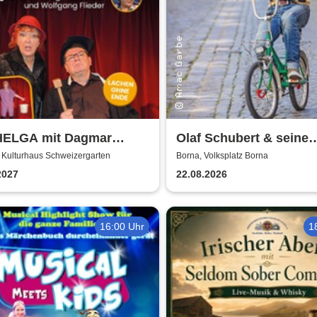
HELGA mit Dagmar
Olaf Schubert & seine
e & Wolfgang Fliedler
Freunde - Jetzt oder n
 Kulturhaus Schweizergarten
Borna, Volksplatz Borna
2027
22.08.2026
16:00 Uhr
1