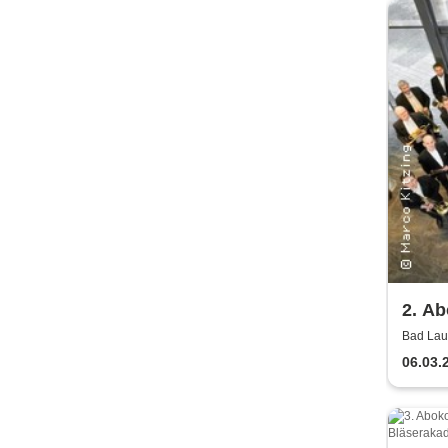
2. Ab
Säch
Bad Lau
Lausick
Bläs
06.03.