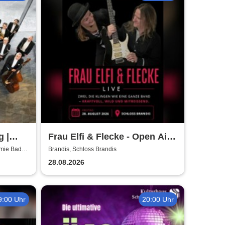
g |
Frau Elfi & Flecke - Open Air
Konzert
emie Bad
Brandis, Schloss Brandis
28.08.2026
9:00 Uhr
20:00 Uhr