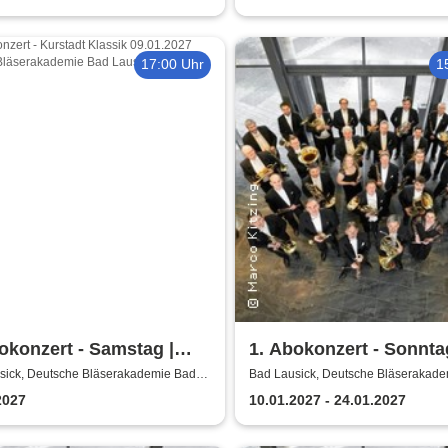
17:00 Uhr
1
okonzert - Samstag |
1. Abokonzert - Sonnta
sische
Sächsische
sick, Deutsche Bläserakademie Bad
Bad Lausick, Deutsche Bläserakad
Lausick
erphilharmonie
Bläserphilharmonie
2027
10.01.2027 - 24.01.2027