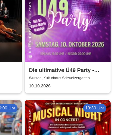
Die ultimative Ü49 Party -
Kulturhaus Schweizergarten
Wurzen, Kulturhaus Schweizergarten
10.10.2026
0:00 Uhr
19:30 Uhr