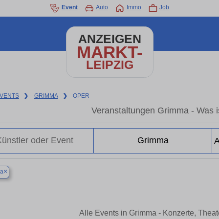
Event
Auto
Immo
Job
ANZEIGEN
MARKT-
LEIPZIG
VENTS
❯
GRIMMA
❯
OPER
Veranstaltungen Grimma - Was i
×
a
Alle Events in Grimma - Konzerte, Thea