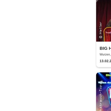
BIG 
Gelbk
Wurzen,
13.02.