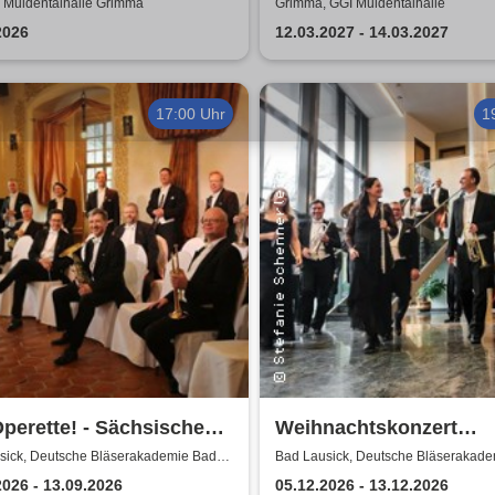
usical für die ganze
klemmt
 Muldentalhalle Grimma
Grimma, GGI Muldentalhalle
ie
2026
12.03.2027 - 14.03.2027
17:00 Uhr
1
perette! - Sächsische
Weihnachtskonzert
erphilharmonie
Adventsglühen - Sächs
sick, Deutsche Bläserakademie Bad
Bad Lausick, Deutsche Bläserakad
Lausick
Bläserphilharmonie
2026 - 13.09.2026
05.12.2026 - 13.12.2026