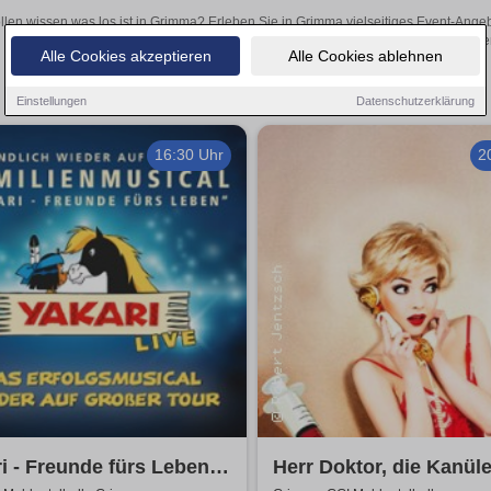
llen wissen was los ist in Grimma? Erleben Sie in Grimma vielseitiges Event-Ange
oder aufregende Veranstaltungen in Grimma – hier finden
Alle Cookies akzeptieren
Alle Cookies ablehnen
Einstellungen
Datenschutzerklärung
16:30 Uhr
2
i - Freunde fürs Leben -
Herr Doktor, die Kanül