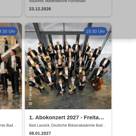
war gestern
Naunhof, Martinskirche Fuchshain
23.12.2026
9:30 Uhr
19:30 Uhr
1. Abokonzert 2027 - Freitag |
ische
Sächsische
emie Bad
Bad Lausick, Deutsche Bläserakademie Bad
Lausick
Bläserphilharmonie
08.01.2027