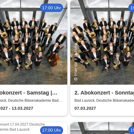
17:00 Uhr
1
okonzert - Samstag |
2. Abokonzert - Sonnta
sische
Sächsische
sick, Deutsche Bläserakademie Bad
Bad Lausick, Deutsche Bläserakad
Lausick
erphilharmonie
Bläserphilharmonie
2027 - 13.03.2027
07.03.2027
17:00 Uhr
1