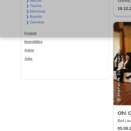
Das M
❯ Wurzen
Grimma,
❯ Taucha
Famil
10.12.
❯ Eilenburg
❯ Brandis
❯ Zwenkau
Freizeit
Immobilien
Autos
Jobs
Oh! O
Bläs
Bad Lau
Lausick
05.09.