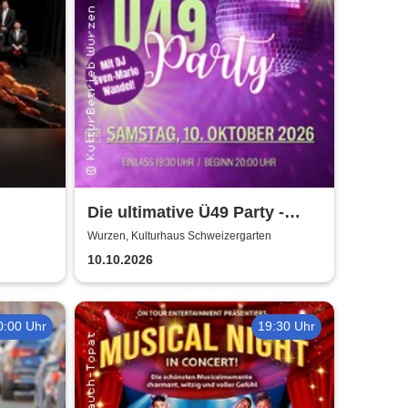
Die ultimative Ü49 Party -
Kulturhaus Schweizergarten
Wurzen, Kulturhaus Schweizergarten
10.10.2026
0:00 Uhr
19:30 Uhr