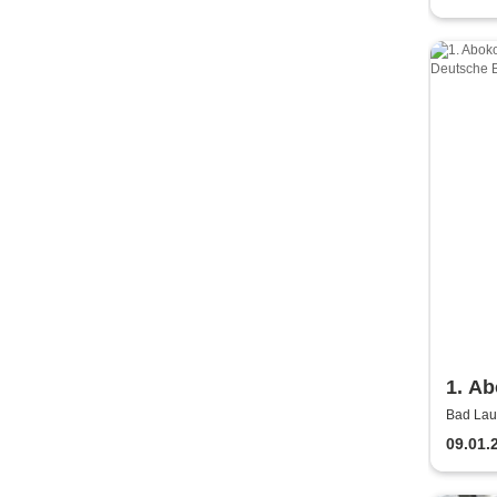
1. Ab
Säch
Bad Lau
Lausick
Bläs
09.01.