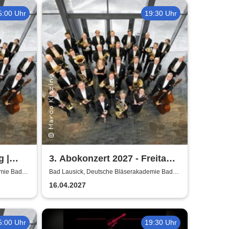
5:00 Uhr
19:30 Uhr
g |
3. Abokonzert 2027 - Freitag |
Sächsische
emie Bad
Bad Lausick, Deutsche Bläserakademie Bad
Lausick
Bläserphilharmonie
16.04.2027
5:00 Uhr
19:30 Uhr