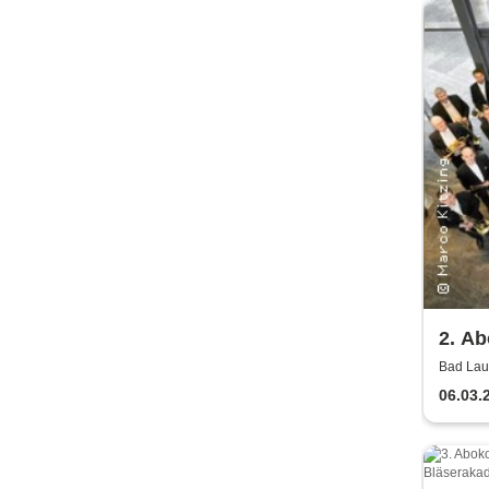
2. Ab
Säch
Bad Lau
Lausick
Bläs
06.03.