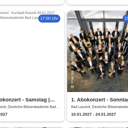
17:00 Uhr
1
okonzert - Samstag |
1. Abokonzert - Sonnta
sische
Sächsische
sick, Deutsche Bläserakademie Bad
Bad Lausick, Deutsche Bläserakad
Lausick
erphilharmonie
Bläserphilharmonie
2027
10.01.2027 - 24.01.2027