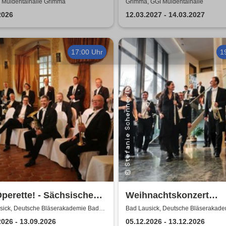
usical für die ganze
klemmt
 Muldentalhalle Grimma
Grimma, GGI Muldentalhalle
ie
2026
12.03.2027 - 14.03.2027
17:00 Uhr
1
perette! - Sächsische
Weihnachtskonzert
erphilharmonie
Adventsglühen - Sächs
sick, Deutsche Bläserakademie Bad
Bad Lausick, Deutsche Bläserakad
Lausick
Bläserphilharmonie
2026 - 13.09.2026
05.12.2026 - 13.12.2026