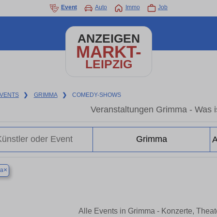
Event
Auto
Immo
Job
ANZEIGEN
MARKT-
LEIPZIG
VENTS
❯
GRIMMA
❯
COMEDY-SHOWS
Veranstaltungen Grimma - Was i
×
a
Alle Events in Grimma - Konzerte, Thea