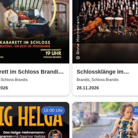
ett im Schloss Brandis |
Schlossklänge im
arer Kabarett
Kerzenschein -
 Schloss Brandis
Brandis, Schloss Brandis
Adventskonzert
2026
28.11.2026
16:00 Uhr
2