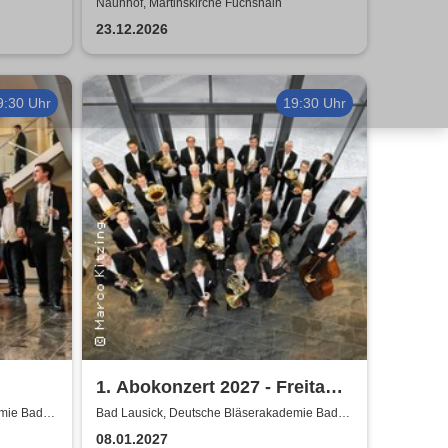
war gestern
Naunhof, Martinskirche Fuchshain
23.12.2026
9:30 Uhr
19:30 Uhr
1. Abokonzert 2027 - Freitag |
ische
Sächsische
emie Bad
Bad Lausick, Deutsche Bläserakademie Bad
Lausick
Bläserphilharmonie
08.01.2027