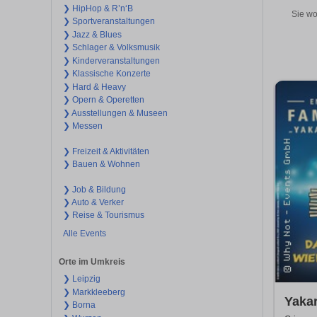
❯ HipHop & R’n‘B
Sie wo
❯ Sportveranstaltungen
❯ Jazz & Blues
❯ Schlager & Volksmusik
❯ Kinderveranstaltungen
❯ Klassische Konzerte
❯ Hard & Heavy
❯ Opern & Operetten
❯ Ausstellungen & Museen
❯ Messen
❯ Freizeit & Aktivitäten
❯ Bauen & Wohnen
❯ Job & Bildung
❯ Auto & Verker
❯ Reise & Tourismus
Alle Events
Orte im Umkreis
❯ Leipzig
❯ Markkleeberg
Yakar
❯ Borna