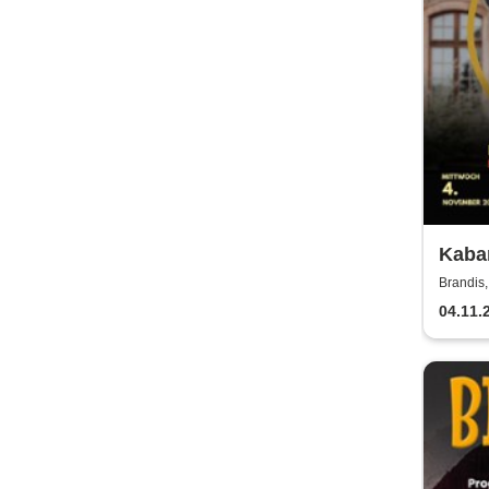
Kabar
Weim
Brandis,
04.11.