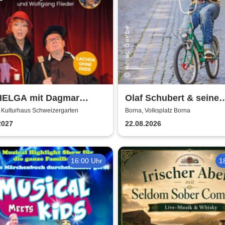
HELGA mit Dagmar
Olaf Schubert & seine
e & Wolfgang Fliedler
Freunde - Jetzt oder n
 Kulturhaus Schweizergarten
Borna, Volksplatz Borna
2027
22.08.2026
16:00 Uhr
1