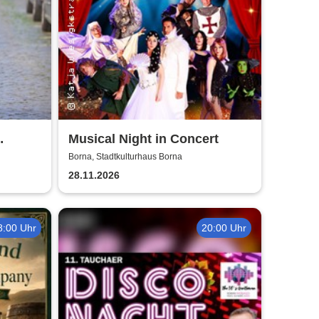
Musical Night in Concert
ow!
Borna, Stadtkulturhaus Borna
28.11.2026
8:00 Uhr
20:00 Uhr