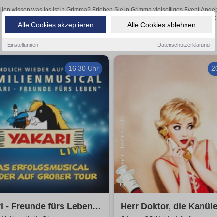
llen wissen was los ist in Grimma? Erleben Sie in Grimma vielseitiges Event-Ange
oder aufregende Veranstaltungen in Grimma – hier finden
Alle Cookies akzeptieren
Alle Cookies ablehnen
Einstellungen
Datenschutzerklärung
16:30 Uhr
2
i - Freunde fürs Leben -
Herr Doktor, die Kanül