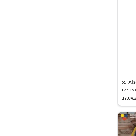
3. Ab
Säch
Bad Lau
Lausick
Bläs
17.04.