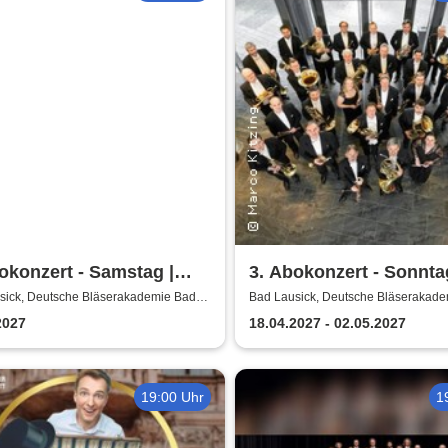
okonzert - Samstag |
3. Abokonzert - Sonnta
sische
Sächsische
sick, Deutsche Bläserakademie Bad
Bad Lausick, Deutsche Bläserakad
Lausick
erphilharmonie
Bläserphilharmonie
2027
18.04.2027 - 02.05.2027
19:00 Uhr
1