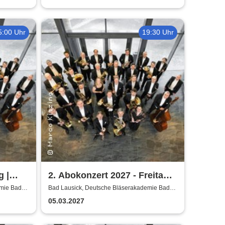
5:00 Uhr
19:30 Uhr
g |
2. Abokonzert 2027 - Freitag |
Sächsische
emie Bad
Bad Lausick, Deutsche Bläserakademie Bad
Lausick
Bläserphilharmonie
05.03.2027