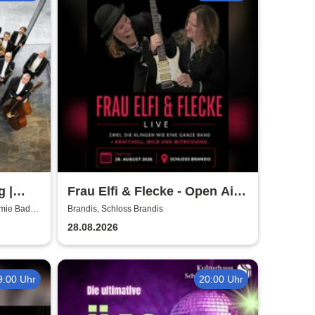
g |
Frau Elfi & Flecke - Open Air
Konzert
emie Bad
Brandis, Schloss Brandis
28.08.2026
9:00 Uhr
20:00 Uhr