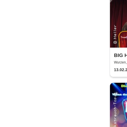
BIG 
Gelbk
Wurzen,
13.02.