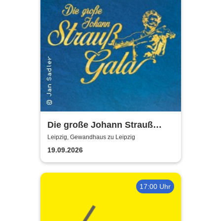
Die große Johann Strauß
Gala - unsterbliche Arien &
Leipzig, Gewandhaus zu Leipzig
Duette der Strauß Familie
19.09.2026
17:00 Uhr