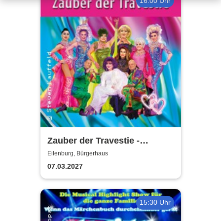
16:00 Uhr
Zauber der Travestie -
Fräulein Luise und ihr
Eilenburg, Bürgerhaus
Ensemble - das Original
07.03.2027
15:30 Uhr