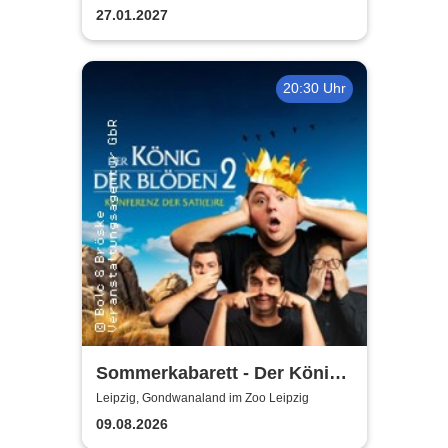
27.01.2027
20:30 Uhr
Sommerkabarett - Der König
der Blöden 2 | Central
Leipzig, Gondwanaland im Zoo Leipzig
Kabarett Leipzig
09.08.2026