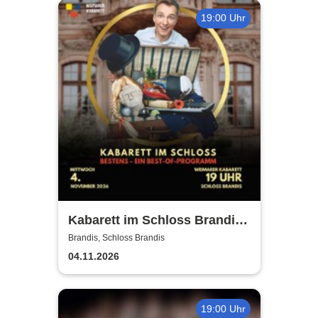
19:00 Uhr
Kabarett im Schloss Brandis |
Weimarer Kabarett
Brandis, Schloss Brandis
04.11.2026
19:00 Uhr