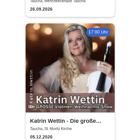
Herbstedition
Taucha, Mehrzweckhalle Taucha
26.09.2026
17:00 Uhr
Katrin Wettin - Die große
Violinen-Weihnachts-Show
Taucha, St. Moritz Kirche
05.12.2026