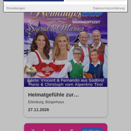
Einstellungen
Datenschutzerklärung
15:00 Uhr
Heimatgefühle zur
Weihnachtszeit 2026 - Das
Eilenburg, Bürgerhaus
Konzertprogramm mit Herz
27.11.2026