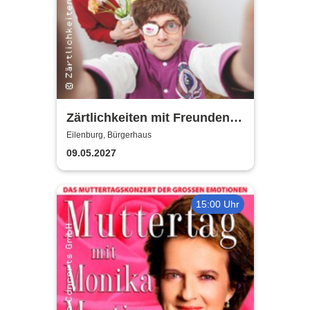
Zärtlichkeiten mit Freunden -
Rico Rohs und das Ines
Eilenburg, Bürgerhaus
Fleiwa Quartett
09.05.2027
15:00 Uhr