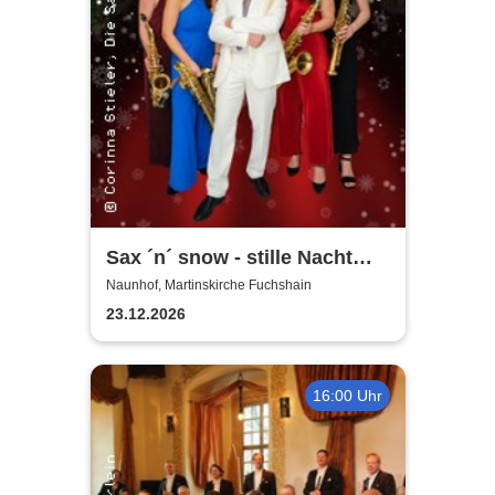
Sax ´n´ snow - stille Nacht
war gestern
Naunhof, Martinskirche Fuchshain
23.12.2026
16:00 Uhr