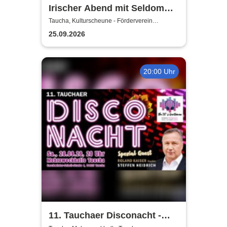
Irischer Abend mit Seldom
Sober Company | Live-Musik
Taucha, Kulturscheune - Förderverein
Rittergutschloss Taucha e.V.
& Whisky in der
25.09.2026
Kulturscheune Taucha
20:00 Uhr
11. Tauchaer Disconacht -