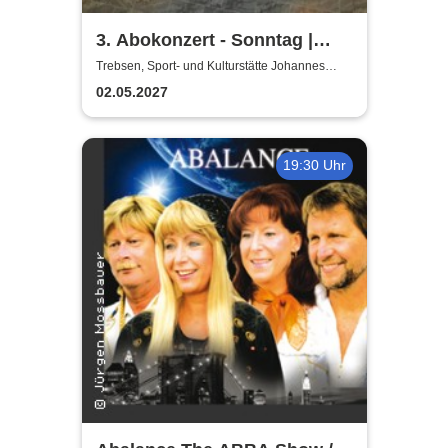
3. Abokonzert - Sonntag |
Sächsische
Trebsen, Sport- und Kulturstätte Johannes
Wiede
Bläserphilharmonie
02.05.2027
19:30 Uhr