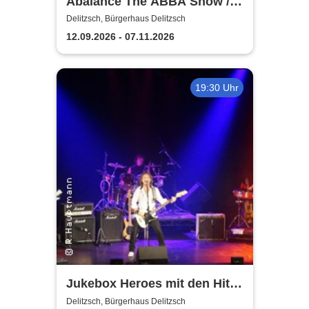
Abalance The ABBA Show /
Revival Show - a tribute to
Delitzsch, Bürgerhaus Delitzsch
ABBA
12.09.2026 - 07.11.2026
19:30 Uhr
Jukebox Heroes mit den Hits
von Sweet, Slade u.v.a. - 2027
Delitzsch, Bürgerhaus Delitzsch