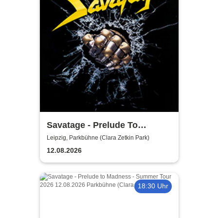
Savatage - Prelude To
Madness - Summer Tour 2026
Leipzig, Parkbühne (Clara Zetkin Park)
12.08.2026
18:30 Uhr