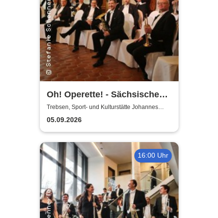
Oh! Operette! - Sächsische
Bläserphilharmonie
Trebsen, Sport- und Kulturstätte Johannes
Wiede
05.09.2026
16:00 Uhr