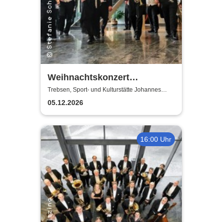
Weihnachtskonzert
Adventsglühen - Sächsische
Trebsen, Sport- und Kulturstätte Johannes
Wiede
Bläserphilharmonie
05.12.2026
16:00 Uhr