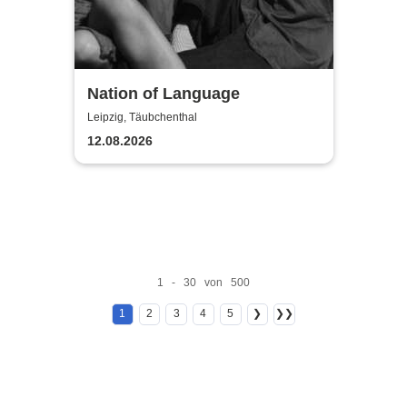
Nation of Language
Leipzig, Täubchenthal
12.08.2026
1 - 30 von 500
1
2
3
4
5
❯
❯❯