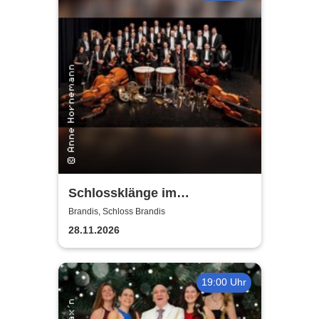
Schlossklänge im
Kerzenschein -
Brandis, Schloss Brandis
Adventskonzert
28.11.2026
19:00 Uhr