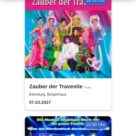
16:00 Uhr
Zauber der Travestie -
Fräulein Luise und ihr
Eilenburg, Bürgerhaus
Ensemble - das Original
07.03.2027
15:30 Uhr