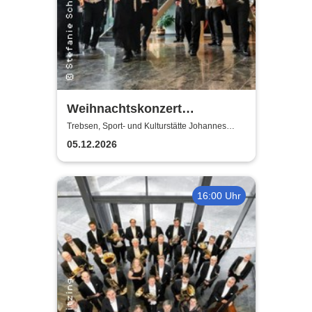
Weihnachtskonzert
Adventsglühen - Sächsische
Trebsen, Sport- und Kulturstätte Johannes
Wiede
Bläserphilharmonie
05.12.2026
16:00 Uhr