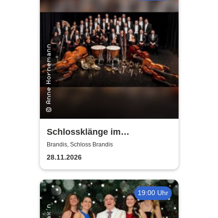
Schlossklänge im
Kerzenschein -
Brandis, Schloss Brandis
Adventskonzert
28.11.2026
19:00 Uhr