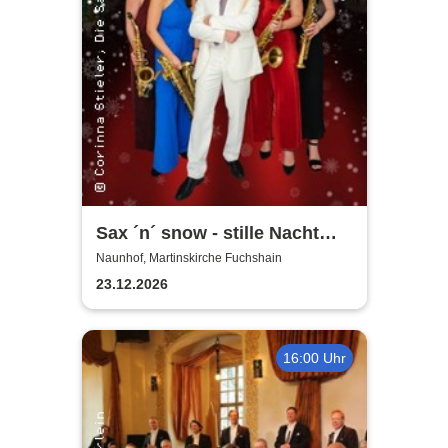
Sax ´n´ snow - stille Nacht
war gestern
Naunhof, Martinskirche Fuchshain
23.12.2026
16:00 Uhr