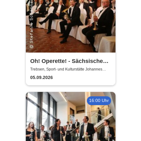
Oh! Operette! - Sächsische
Bläserphilharmonie
Trebsen, Sport- und Kulturstätte Johannes
Wiede
05.09.2026
16:00 Uhr