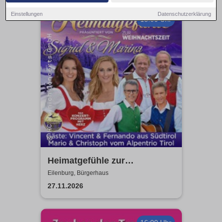
Einstellungen
Datenschutzerklärung
15:00 Uhr
Heimatgefühle zur
Weihnachtszeit 2026 - Das
Eilenburg, Bürgerhaus
Konzertprogramm mit Herz
27.11.2026