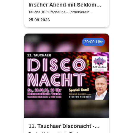
Irischer Abend mit Seldom
Sober Company | Live-Musik
Taucha, Kulturscheune - Förderverein
Rittergutschloss Taucha e.V.
& Whisky in der
25.09.2026
Kulturscheune Taucha
20:00 Uhr
11. Tauchaer Disconacht -