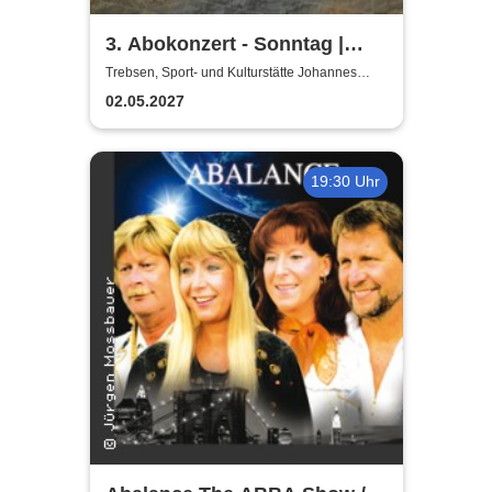
3. Abokonzert - Sonntag |
Sächsische
Trebsen, Sport- und Kulturstätte Johannes
Wiede
Bläserphilharmonie
02.05.2027
19:30 Uhr