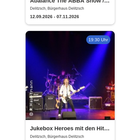
Abalance The ABBA Show /
Revival Show - a tribute to
Delitzsch, Bürgerhaus Delitzsch
ABBA
12.09.2026 - 07.11.2026
19:30 Uhr
Jukebox Heroes mit den Hits
von Sweet, Slade u.v.a. - 2027
Delitzsch, Bürgerhaus Delitzsch