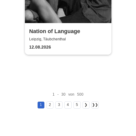
Nation of Language
Leipzig, Täubchenthal
12.08.2026
1 - 30 von 500
1
2
3
4
5
❯
❯❯