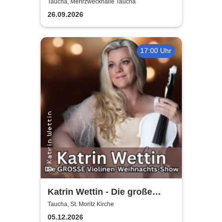
Herbstedition
Taucha, Mehrzweckhalle Taucha
26.09.2026
17:00 Uhr
Katrin Wettin - Die große
Violinen-Weihnachts-Show
Taucha, St. Moritz Kirche
05.12.2026