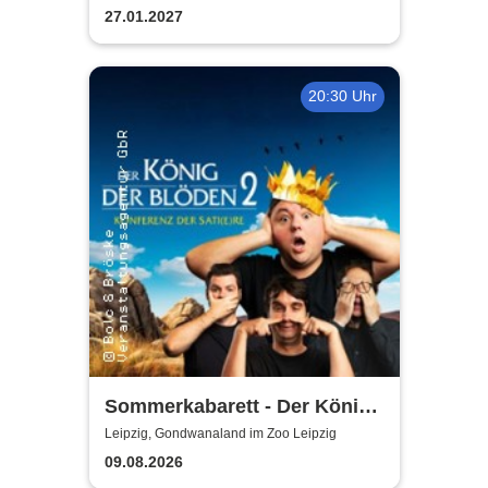
27.01.2027
20:30 Uhr
Sommerkabarett - Der König
der Blöden 2 | Central
Leipzig, Gondwanaland im Zoo Leipzig
Kabarett Leipzig
09.08.2026