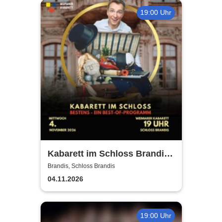
19:00 Uhr
Kabarett im Schloss Brandis |
Weimarer Kabarett
Brandis, Schloss Brandis
04.11.2026
19:00 Uhr