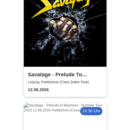
Savatage - Prelude To
Madness - Summer Tour 2026
Leipzig, Parkbühne (Clara Zetkin Park)
12.08.2026
18:30 Uhr