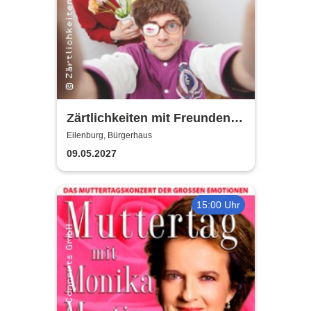
Zärtlichkeiten mit Freunden -
Rico Rohs und das Ines
Eilenburg, Bürgerhaus
Fleiwa Quartett
09.05.2027
15:00 Uhr