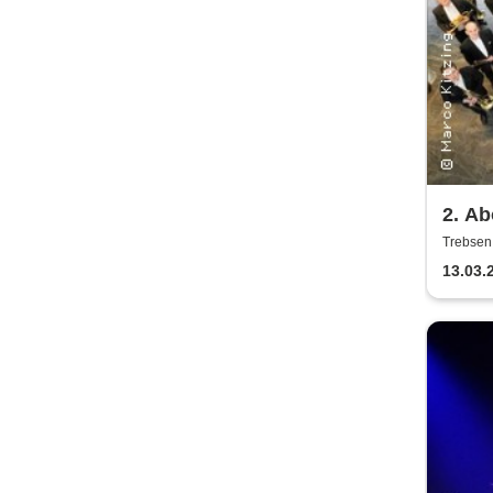
2. Ab
Säch
Trebsen,
Wiede
Bläs
13.03.