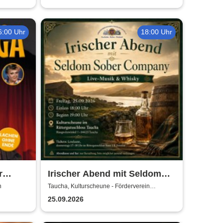
6:00 Uhr
18:00 Uhr
r
Irischer Abend mit Seldom
dler
Sober Company | Live-Musik
n
Taucha, Kulturscheune - Förderverein
Rittergutschloss Taucha e.V.
& Whisky in der
25.09.2026
Kulturscheune Taucha