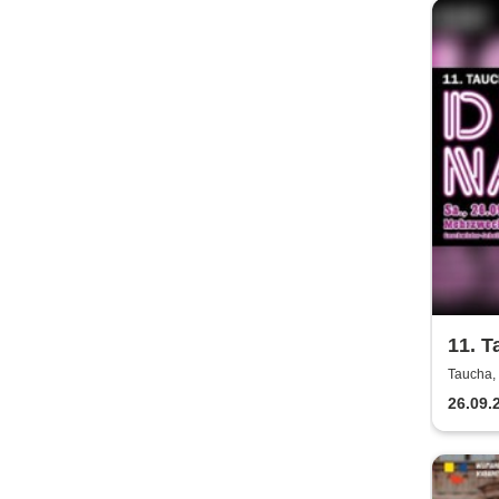
11. T
Herbs
Taucha,
26.09.