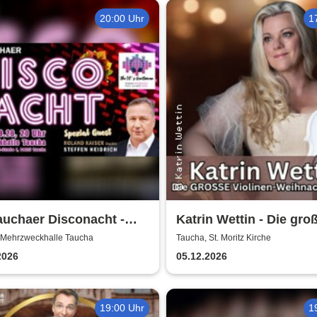
20:00 Uhr
1
auchaer Disconacht -
Katrin Wettin - Die gro
tedition
Violinen-Weihnachts-
 Mehrzweckhalle Taucha
Taucha, St. Moritz Kirche
2026
05.12.2026
19:00 Uhr
1