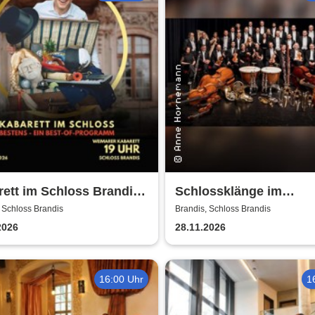
ett im Schloss Brandis |
Schlossklänge im
arer Kabarett
Kerzenschein -
 Schloss Brandis
Brandis, Schloss Brandis
Adventskonzert
2026
28.11.2026
16:00 Uhr
1