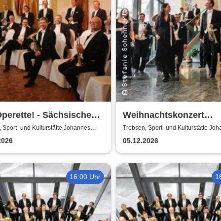
perette! - Sächsische
Weihnachtskonzert
erphilharmonie
Adventsglühen - Sächs
 Sport- und Kulturstätte Johannes
Trebsen, Sport- und Kulturstätte Jo
Wiede
Bläserphilharmonie
2026
05.12.2026
16:00 Uhr
1