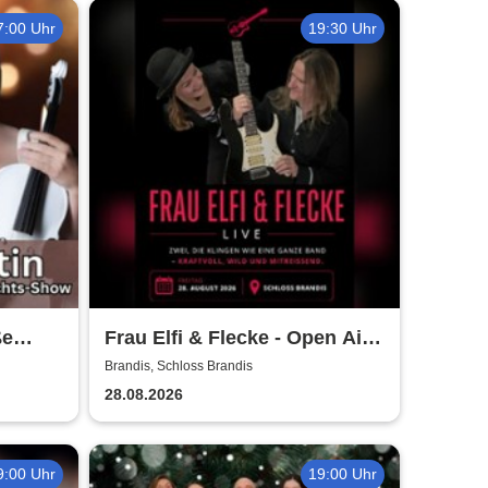
7:00 Uhr
19:30 Uhr
ße
Frau Elfi & Flecke - Open Air
Show
Konzert
Brandis, Schloss Brandis
28.08.2026
9:00 Uhr
19:00 Uhr