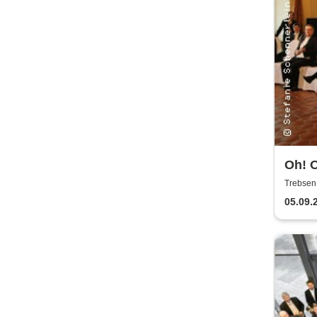
Oh! O
Bläs
Trebsen,
Wiede
05.09.