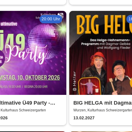
20:00 Uhr
1
ltimative Ü49 Party -
BIG HELGA mit Dagma
urhaus Schweizergarten
Gelbke & Wolfgang Flie
 Kulturhaus Schweizergarten
Wurzen, Kulturhaus Schweizergarte
2026
13.02.2027