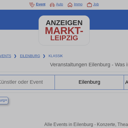
Event
Auto
Immo
Job
ANZEIGEN
MARKT-
LEIPZIG
VENTS
❯
EILENBURG
❯
KLASSIK
Veranstaltungen Eilenburg - Was is
×
urg
Alle Events in Eilenburg - Konzerte, The