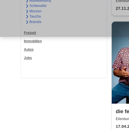
Weihn
❯ Markkleeberg
Eilenbu
❯ Schkeuditz
Konz
27.11.
❯ Wurzen
❯ Taucha
❯ Brandis
Freizeit
Immobilien
Autos
Jobs
die f
Eilenbu
17.04.