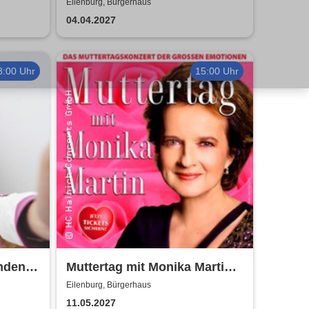
Eilenburg, Bürgerhaus
l
04.04.2027
8:00 Uhr
15:00 Uhr
nden -
Muttertag mit Monika Martin
s
2027
Eilenburg, Bürgerhaus
11.05.2027