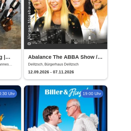
g |
Abalance The ABBA Show /
Revival Show - a tribute to
hannes
Delitzsch, Bürgerhaus Delitzsch
ABBA
12.09.2026 - 07.11.2026
0:30 Uhr
19:00 Uhr