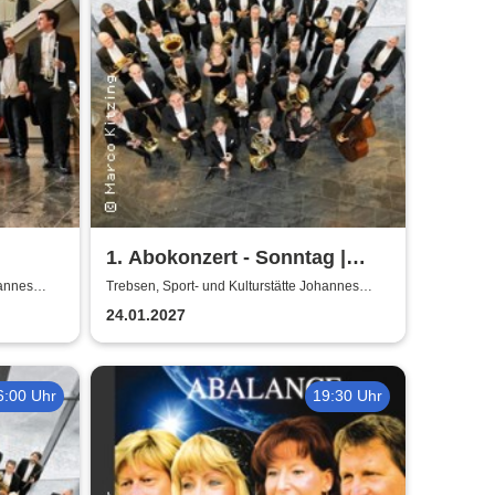
1. Abokonzert - Sonntag |
ische
Sächsische
hannes
Trebsen, Sport- und Kulturstätte Johannes
Wiede
Bläserphilharmonie
24.01.2027
6:00 Uhr
19:30 Uhr