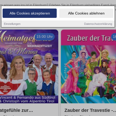
en wissen was los ist in Eilenburg? Erleben Sie in Eilenburg vielseitiges Event-A
oder aufregende Veranstaltungen in Eilenburg – hier finde
Alle Cookies akzeptieren
Alle Cookies ablehnen
Einstellungen
Datenschutzerklärung
15:00 Uhr
1
tgefühle zur
Zauber der Travestie -