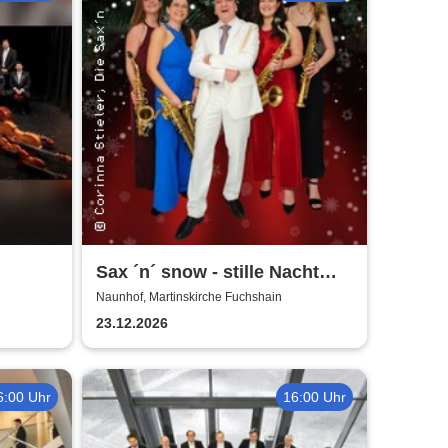
Sax ´n´ snow - stille Nacht
war gestern
Naunhof, Martinskirche Fuchshain
23.12.2026
6:00 Uhr
16:00 Uhr