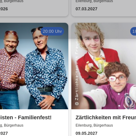
achtszeit 2026 - Das
Fräulein Luise und ihr
rg, Bürgerhaus
Eilenburg, Bürgerhaus
ertprogramm mit Herz
Ensemble - das Origina
2026
07.03.2027
20:00 Uhr
1
eisten - Familienfest!
Zärtlichkeiten mit Freu
Rico Rohs und das Ine
rg, Bürgerhaus
Eilenburg, Bürgerhaus
Fleiwa Quartett
2027
09.05.2027