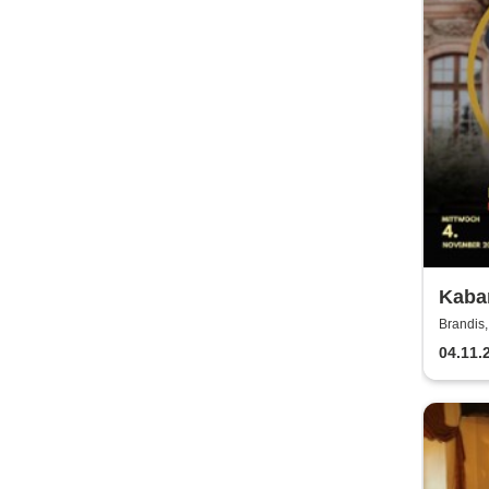
Kabar
Weim
Brandis,
04.11.