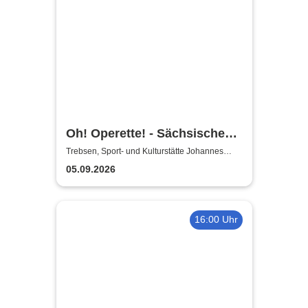
Oh! Operette! - Sächsische
Bläserphilharmonie
Trebsen, Sport- und Kulturstätte Johannes
Wiede
05.09.2026
16:00 Uhr