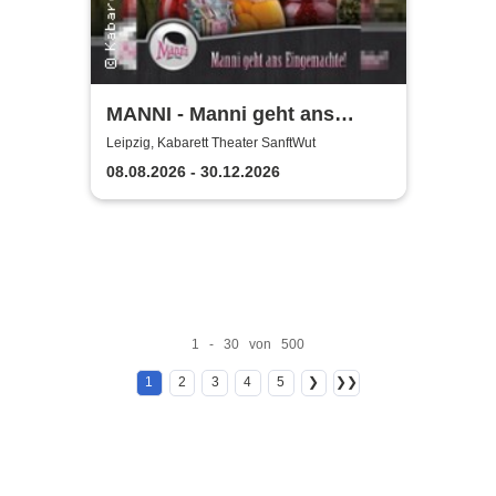
MANNI - Manni geht ans
Eingemachte
Leipzig, Kabarett Theater SanftWut
08.08.2026 - 30.12.2026
1 - 30 von 500
1
2
3
4
5
❯
❯❯