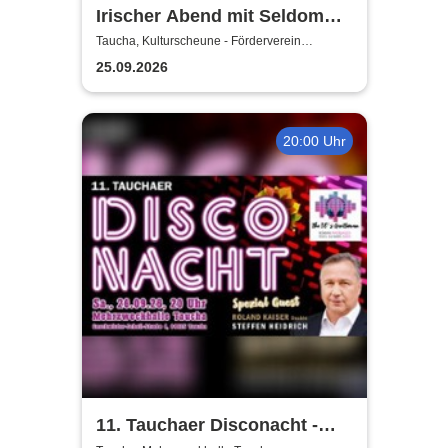
Irischer Abend mit Seldom
Sober Company | Live-Musik
Taucha, Kulturscheune - Förderverein
Rittergutschloss Taucha e.V.
& Whisky in der
25.09.2026
Kulturscheune Taucha
20:00 Uhr
11. Tauchaer Disconacht -