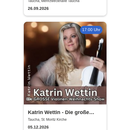
Herbstedition
Taucha, Mehrzweckhalle Taucha
26.09.2026
17:00 Uhr
Katrin Wettin - Die große
Violinen-Weihnachts-Show
Taucha, St. Moritz Kirche
05.12.2026