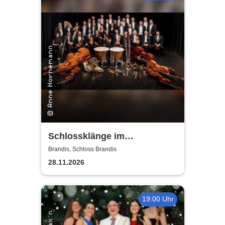
Schlossklänge im
Kerzenschein -
Brandis, Schloss Brandis
Adventskonzert
28.11.2026
19:00 Uhr