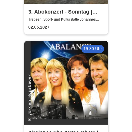
3. Abokonzert - Sonntag |
Sächsische
Trebsen, Sport- und Kulturstätte Johannes
Wiede
Bläserphilharmonie
02.05.2027
19:30 Uhr