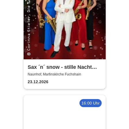
Sax ´n´ snow - stille Nacht
war gestern
Naunhof, Martinskirche Fuchshain
23.12.2026
16:00 Uhr