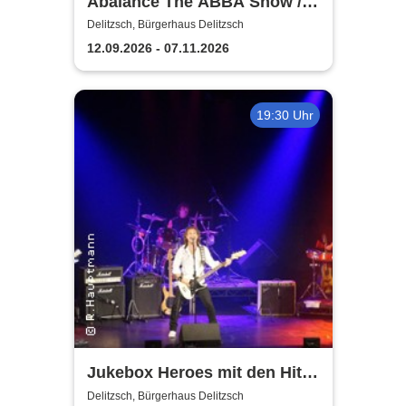
Abalance The ABBA Show /
Revival Show - a tribute to
Delitzsch, Bürgerhaus Delitzsch
ABBA
12.09.2026 - 07.11.2026
19:30 Uhr
Jukebox Heroes mit den Hits
von Sweet, Slade u.v.a. - 2027
Delitzsch, Bürgerhaus Delitzsch