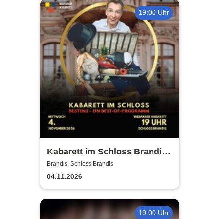
19:00 Uhr
Kabarett im Schloss Brandis |
Weimarer Kabarett
Brandis, Schloss Brandis
04.11.2026
19:00 Uhr