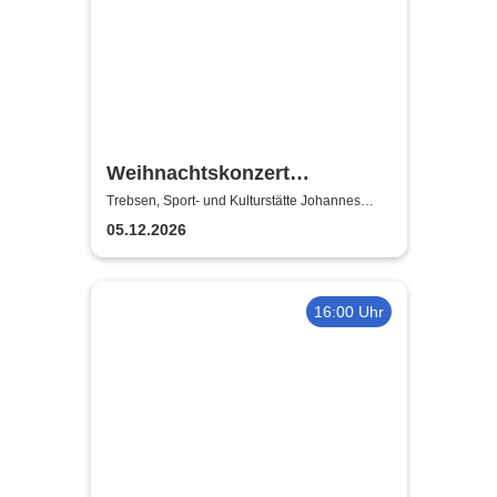
Weihnachtskonzert
Adventsglühen - Sächsische
Trebsen, Sport- und Kulturstätte Johannes
Wiede
Bläserphilharmonie
05.12.2026
16:00 Uhr