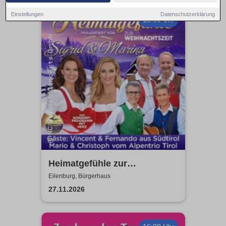
Einstellungen
Datenschutzerklärung
15:00 Uhr
Heimatgefühle zur
Weihnachtszeit 2026 - Das
Eilenburg, Bürgerhaus
Konzertprogramm mit Herz
27.11.2026