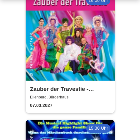
16:00 Uhr
Zauber der Travestie -
Fräulein Luise und ihr
Eilenburg, Bürgerhaus
Ensemble - das Original
07.03.2027
15:30 Uhr