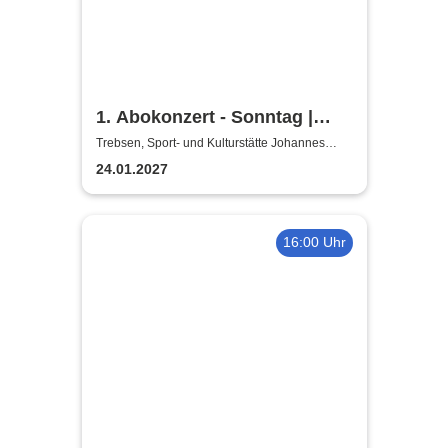
1. Abokonzert - Sonntag |
Sächsische
Trebsen, Sport- und Kulturstätte Johannes
Wiede
Bläserphilharmonie
24.01.2027
16:00 Uhr