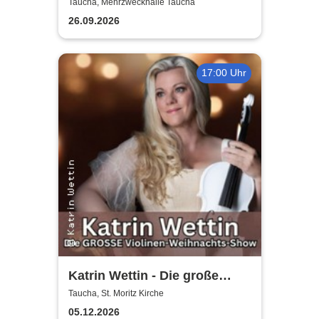
Herbstedition
Taucha, Mehrzweckhalle Taucha
26.09.2026
17:00 Uhr
Katrin Wettin - Die große
Violinen-Weihnachts-Show
Taucha, St. Moritz Kirche
05.12.2026