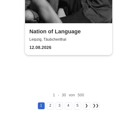
Nation of Language
Leipzig, Täubchenthal
12.08.2026
1 - 30 von 500
1
2
3
4
5
❯
❯❯