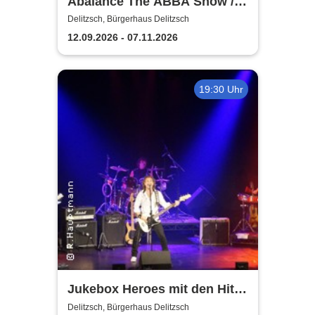
Abalance The ABBA Show /
Revival Show - a tribute to
Delitzsch, Bürgerhaus Delitzsch
ABBA
12.09.2026 - 07.11.2026
19:30 Uhr
Jukebox Heroes mit den Hits
von Sweet, Slade u.v.a. - 2027
Delitzsch, Bürgerhaus Delitzsch