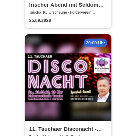
Irischer Abend mit Seldom
Sober Company | Live-Musik
Taucha, Kulturscheune - Förderverein
Rittergutschloss Taucha e.V.
& Whisky in der
25.09.2026
Kulturscheune Taucha
20:00 Uhr
11. Tauchaer Disconacht -