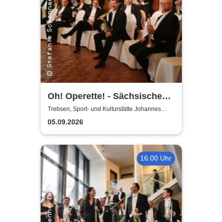
Oh! Operette! - Sächsische
Bläserphilharmonie
Trebsen, Sport- und Kulturstätte Johannes
Wiede
05.09.2026
16:00 Uhr