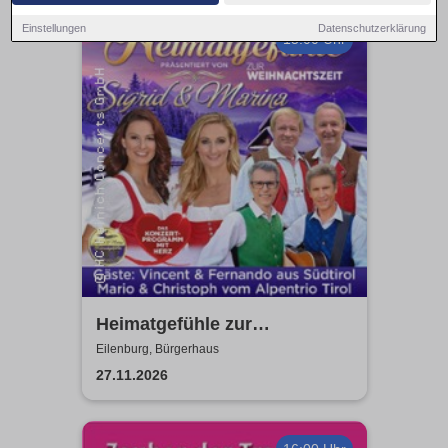
Einstellungen
Datenschutzerklärung
15:00 Uhr
Heimatgefühle zur
Weihnachtszeit 2026 - Das
Eilenburg, Bürgerhaus
Konzertprogramm mit Herz
27.11.2026