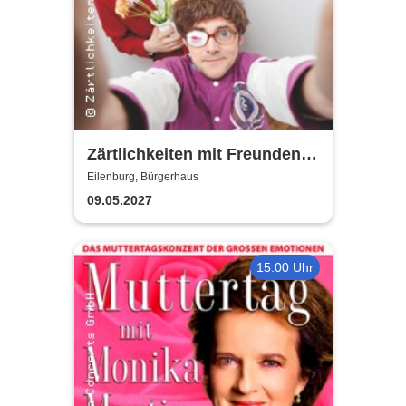
Zärtlichkeiten mit Freunden -
Rico Rohs und das Ines
Eilenburg, Bürgerhaus
Fleiwa Quartett
09.05.2027
15:00 Uhr