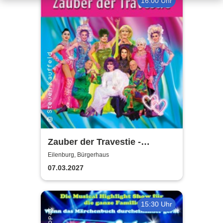
16:00 Uhr
Zauber der Travestie -
Fräulein Luise und ihr
Eilenburg, Bürgerhaus
Ensemble - das Original
07.03.2027
15:30 Uhr