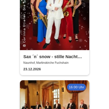
Sax ´n´ snow - stille Nacht
war gestern
Naunhof, Martinskirche Fuchshain
23.12.2026
16:00 Uhr