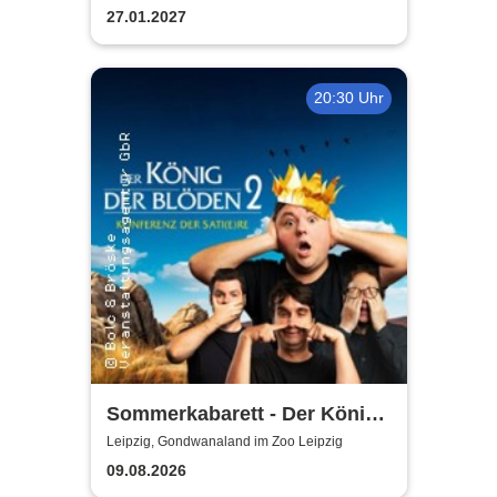
27.01.2027
20:30 Uhr
Sommerkabarett - Der König
der Blöden 2 | Central
Leipzig, Gondwanaland im Zoo Leipzig
Kabarett Leipzig
09.08.2026