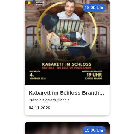
19:00 Uhr
Kabarett im Schloss Brandis |
Weimarer Kabarett
Brandis, Schloss Brandis
04.11.2026
19:00 Uhr