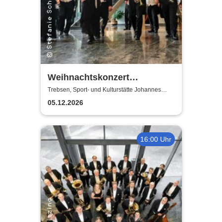
Weihnachtskonzert
Adventsglühen - Sächsische
Trebsen, Sport- und Kulturstätte Johannes
Wiede
Bläserphilharmonie
05.12.2026
16:00 Uhr