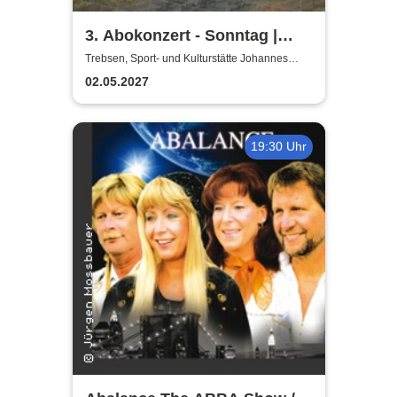
3. Abokonzert - Sonntag |
Sächsische
Trebsen, Sport- und Kulturstätte Johannes
Wiede
Bläserphilharmonie
02.05.2027
19:30 Uhr