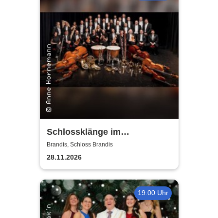
Schlossklänge im
Kerzenschein -
Brandis, Schloss Brandis
Adventskonzert
28.11.2026
19:00 Uhr