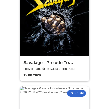
Savatage - Prelude To
Madness - Summer Tour 2026
Leipzig, Parkbühne (Clara Zetkin Park)
12.08.2026
18:30 Uhr