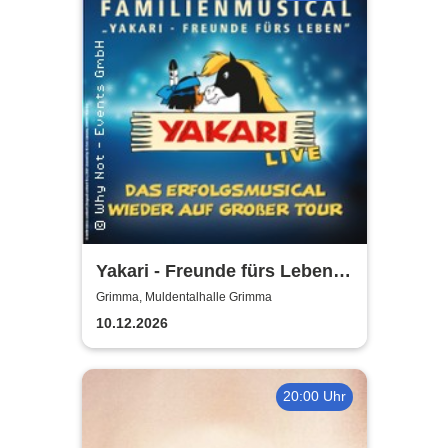
Yakari - Freunde fürs Leben -
Das Musical für die ganze
Grimma, Muldentalhalle Grimma
Familie
10.12.2026
20:00 Uhr