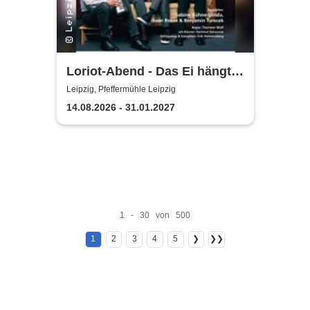
Loriot-Abend - Das Ei hängt
schief | Kabarett Leipziger
Leipzig, Pfeffermühle Leipzig
Pfeffermühle
14.08.2026 - 31.01.2027
1 - 30 von 500
1
2
3
4
5
❯
❯❯