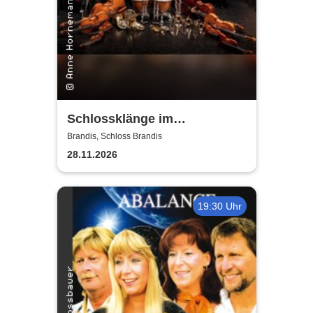
Schlossklänge im
Kerzenschein -
Brandis, Schloss Brandis
Adventskonzert
28.11.2026
19:30 Uhr