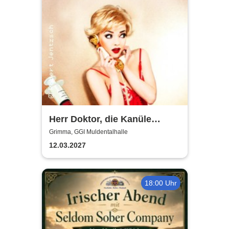
Herr Doktor, die Kanüle
klemmt
Grimma, GGI Muldentalhalle
12.03.2027
18:00 Uhr