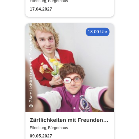
Eilenburg, Bürgerhaus
17.04.2027
18:00 Uhr
Zärtlichkeiten mit Freunden -
Rico Rohs und das Ines
Eilenburg, Bürgerhaus
Fleiwa Quartett
09.05.2027