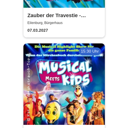
Zauber der Travestie -
Fräulein Luise und ihr
Eilenburg, Bürgerhaus
Ensemble - das Original
07.03.2027
15:30 Uhr