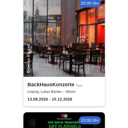
20:00 Uhr
BackHausKonzerte -
Kammermusik mit der
Leipzig, Lukas Bäcker – Atrium
Sinfonia Leipzig
13.08.2026 - 10.12.2026
19:00 Uhr