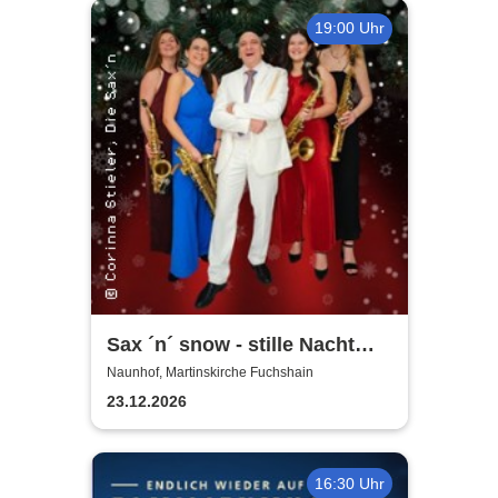
19:00 Uhr
Sax ´n´ snow - stille Nacht
war gestern
Naunhof, Martinskirche Fuchshain
23.12.2026
16:30 Uhr