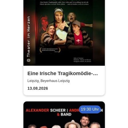
Eine Irische Tragikomödie-
Das Kleingeld | Getreu dem
Leipzig, Beyerhaus Leipzig
Motto: Wir lachen, weil wir
13.08.2026
weinen
19:30 Uhr