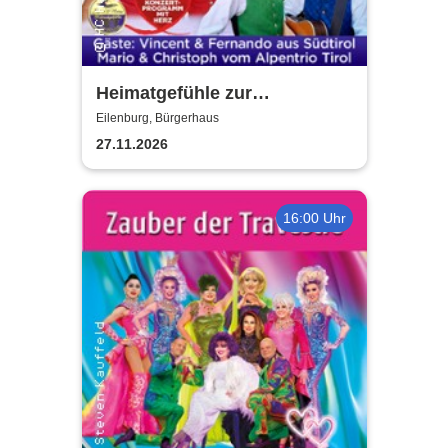
Heimatgefühle zur
Weihnachtszeit 2026 - Das
Eilenburg, Bürgerhaus
Konzertprogramm mit Herz
27.11.2026
16:00 Uhr