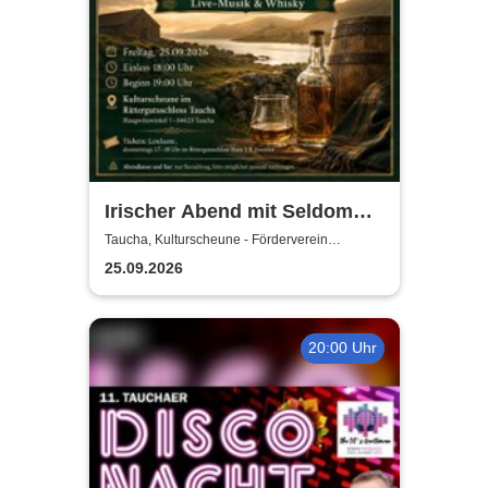
Irischer Abend mit Seldom
Sober Company | Live-Musik
Taucha, Kulturscheune - Förderverein
Rittergutschloss Taucha e.V.
& Whisky in der
25.09.2026
Kulturscheune Taucha
20:00 Uhr