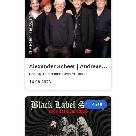
Alexander Scheer | Andreas
Dresen & Band spielen (nicht
Leipzig, Parkbühne GeyserHaus
nur) Gundermann
14.08.2026
18:45 Uhr