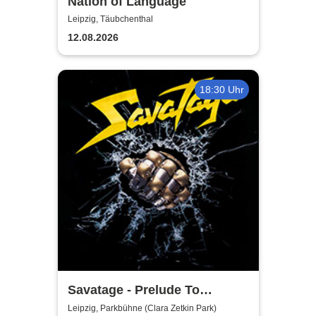
Nation of Language
Leipzig, Täubchenthal
12.08.2026
18:30 Uhr
Savatage - Prelude To
Madness - Summer Tour 2026
Leipzig, Parkbühne (Clara Zetkin Park)