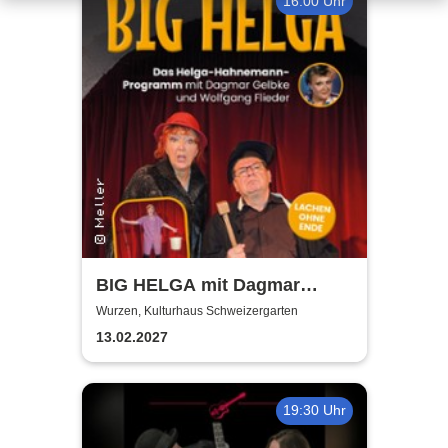
16:00 Uhr
BIG HELGA mit Dagmar
Gelbke & Wolfgang Fliedler
Wurzen, Kulturhaus Schweizergarten
13.02.2027
19:30 Uhr