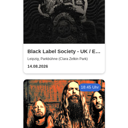
Black Label Society - UK / EU
TOUR 2026
Leipzig, Parkbühne (Clara Zetkin Park)
14.08.2026
18:45 Uhr