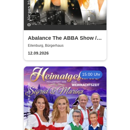
Abalance The ABBA Show /
Revival Show - a tribute to
Eilenburg, Bürgerhaus
ABBA
12.09.2026
15:00 Uhr