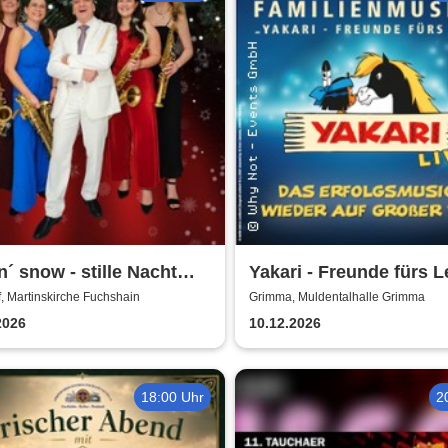
n´ snow - stille Nacht
Yakari - Freunde fürs L
estern
Das Musical für die ga
, Martinskirche Fuchshain
Grimma, Muldentalhalle Grimma
Familie
2026
10.12.2026
18:00 Uhr
2