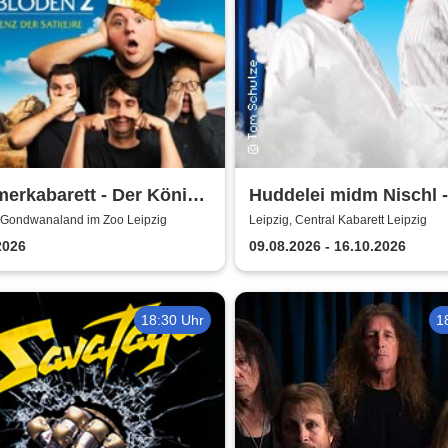
erkabarett - Der König
Huddelei midm Nischl -
löden 2 | Central
Central Kabarett Leipzi
, Gondwanaland im Zoo Leipzig
Leipzig, Central Kabarett Leipzig
ett Leipzig
2026
09.08.2026 - 16.10.2026
18:30 Uhr
1