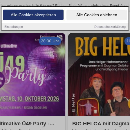
llen wissen was los ist in Wurzen? Erleben Sie in Wurzen vielseitiges Event-Ange
oder aufregende Veranstaltungen in Wurzen – hier finden
Alle Cookies akzeptieren
Alle Cookies ablehnen
Einstellungen
Datenschutzerklärung
20:00 Uhr
1
ltimative Ü49 Party -
BIG HELGA mit Dagma