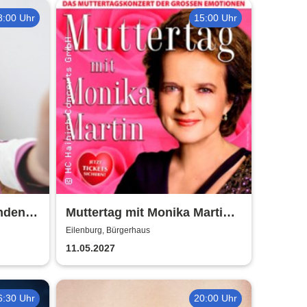
8:00 Uhr
15:00 Uhr
nden -
Muttertag mit Monika Martin
s
2027
Eilenburg, Bürgerhaus
11.05.2027
6:30 Uhr
20:00 Uhr