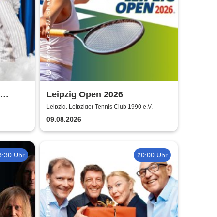
Leipzig Open 2026
g
Leipzig, Leipziger Tennis Club 1990 e.V.
09.08.2026
8:30 Uhr
20:00 Uhr