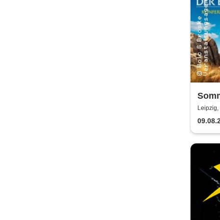
Somm
der B
Leipzig
Kabar
09.08.