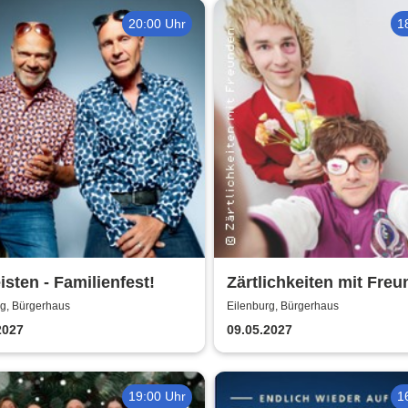
20:00 Uhr
1
eisten - Familienfest!
Zärtlichkeiten mit Freu
Rico Rohs und das Ine
rg, Bürgerhaus
Eilenburg, Bürgerhaus
Fleiwa Quartett
2027
09.05.2027
19:00 Uhr
1