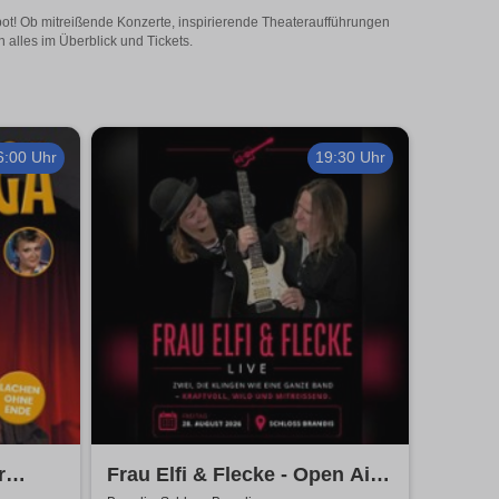
bot! Ob mitreißende Konzerte, inspirierende Theateraufführungen
 alles im Überblick und Tickets.
6:00 Uhr
19:30 Uhr
r
Frau Elfi & Flecke - Open Air