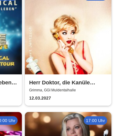
eben -
Herr Doktor, die Kanüle
nze
klemmt
Grimma, GGI Muldentalhalle
12.03.2027
0:00 Uhr
17:00 Uhr