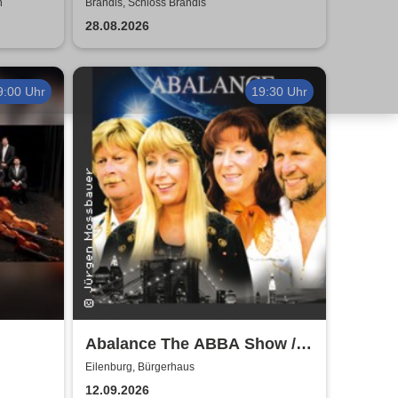
dler
Konzert
n
Brandis, Schloss Brandis
28.08.2026
9:00 Uhr
19:30 Uhr
Abalance The ABBA Show /
Revival Show - a tribute to
Eilenburg, Bürgerhaus
ABBA
12.09.2026