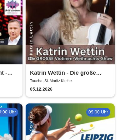
t -
Katrin Wettin - Die große
Violinen-Weihnachts-Show
Taucha, St. Moritz Kirche
05.12.2026
9:00 Uhr
09:00 Uhr