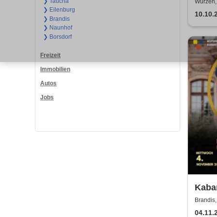
Kult
❯ Taucha
Wurzen,
❯ Eilenburg
10.10.
❯ Brandis
❯ Naunhof
❯ Borsdorf
Freizeit
Immobilien
Autos
Jobs
Kabar
Weim
Brandis,
04.11.