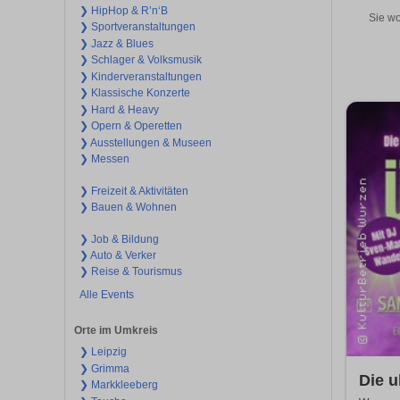
❯ HipHop & R’n‘B
Sie wo
❯ Sportveranstaltungen
❯ Jazz & Blues
❯ Schlager & Volksmusik
❯ Kinderveranstaltungen
❯ Klassische Konzerte
❯ Hard & Heavy
❯ Opern & Operetten
❯ Ausstellungen & Museen
❯ Messen
❯ Freizeit & Aktivitäten
❯ Bauen & Wohnen
❯ Job & Bildung
❯ Auto & Verker
❯ Reise & Tourismus
Alle Events
Orte im Umkreis
❯ Leipzig
❯ Grimma
Die u
❯ Markkleeberg