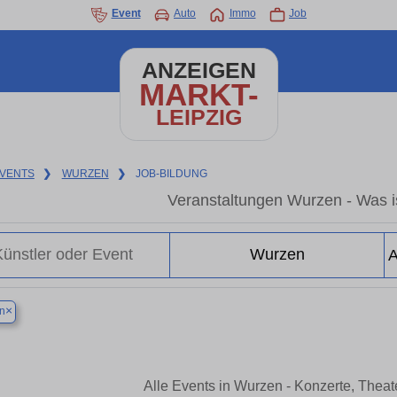
Event
Auto
Immo
Job
ANZEIGEN
MARKT-
LEIPZIG
VENTS
❯
WURZEN
❯
JOB-BILDUNG
Veranstaltungen Wurzen - Was is
×
n
Alle Events in Wurzen - Konzerte, Thea