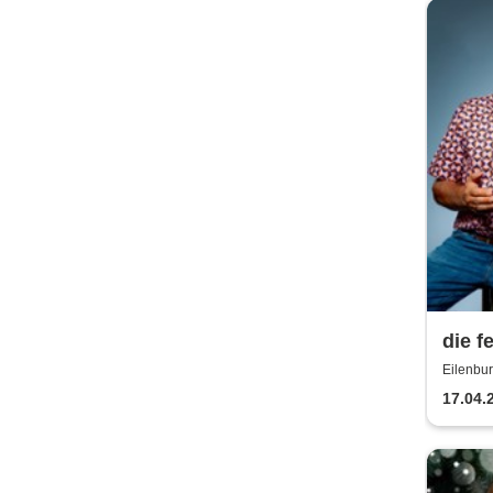
die f
Eilenbu
17.04.