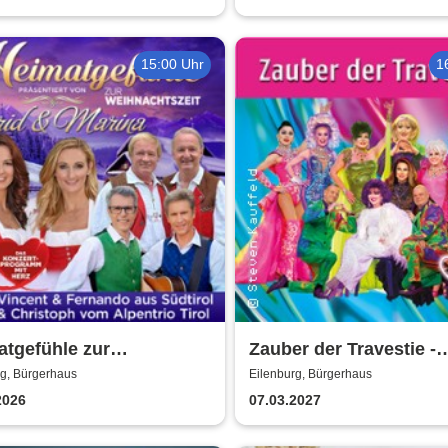
15:00 Uhr
1
tgefühle zur
Zauber der Travestie -
achtszeit 2026 - Das
Fräulein Luise und ihr
rg, Bürgerhaus
Eilenburg, Bürgerhaus
ertprogramm mit Herz
Ensemble - das Origina
2026
07.03.2027