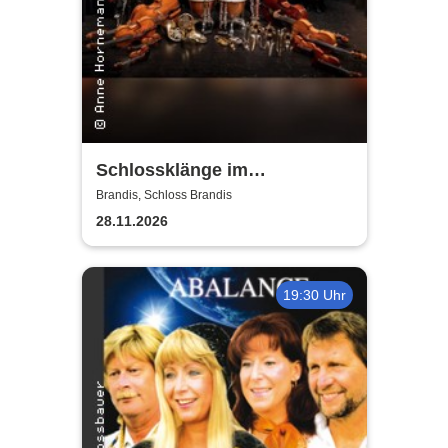
Schlossklänge im
Kerzenschein -
Brandis, Schloss Brandis
Adventskonzert
28.11.2026
19:30 Uhr