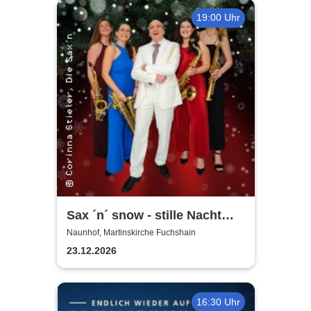
19:00 Uhr
Sax ´n´ snow - stille Nacht
war gestern
Naunhof, Martinskirche Fuchshain
23.12.2026
16:30 Uhr