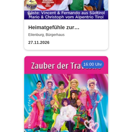
Heimatgefühle zur
Weihnachtszeit 2026 - Das
Eilenburg, Bürgerhaus
Konzertprogramm mit Herz
27.11.2026
16:00 Uhr