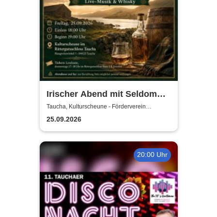
Irischer Abend mit Seldom
Sober Company | Live-Musik
Taucha, Kulturscheune - Förderverein
Rittergutschloss Taucha e.V.
& Whisky in der
25.09.2026
Kulturscheune Taucha
20:00 Uhr