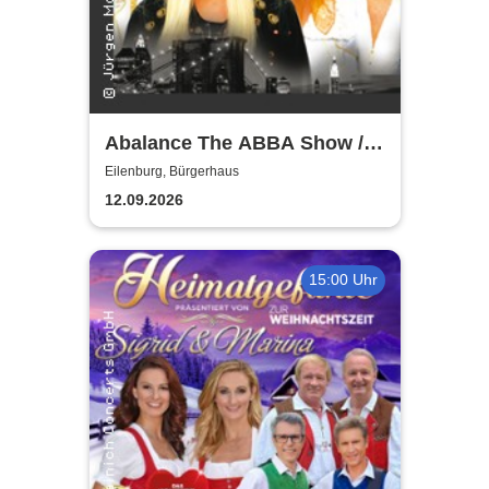
Abalance The ABBA Show /
Revival Show - a tribute to
Eilenburg, Bürgerhaus
ABBA
12.09.2026
15:00 Uhr