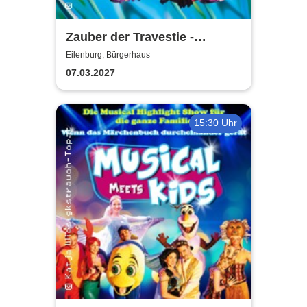
Zauber der Travestie -
Fräulein Luise und ihr
Eilenburg, Bürgerhaus
Ensemble - das Original
07.03.2027
15:30 Uhr