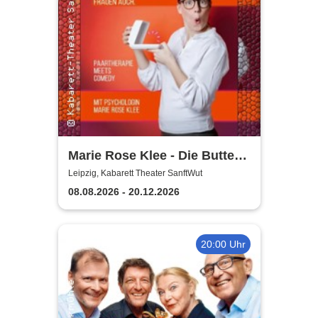
Marie Rose Klee - Die Butter
steht wirklich im
Leipzig, Kabarett Theater SanftWut
Kühlschrank!
08.08.2026 - 20.12.2026
20:00 Uhr