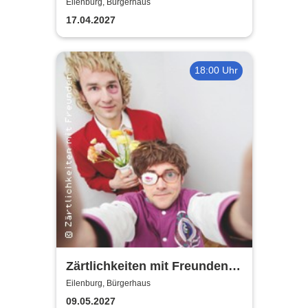
Eilenburg, Bürgerhaus
17.04.2027
18:00 Uhr
Zärtlichkeiten mit Freunden -
Rico Rohs und das Ines
Eilenburg, Bürgerhaus
Fleiwa Quartett
09.05.2027