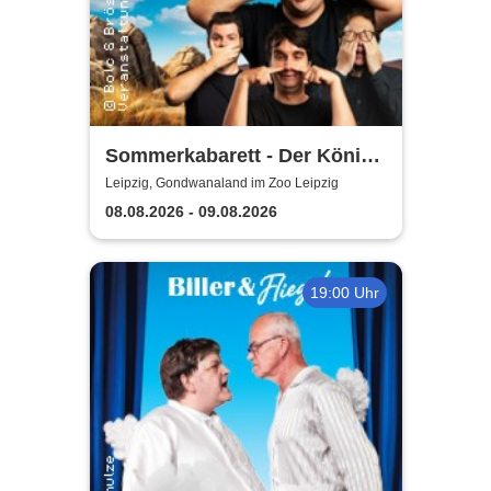
Sommerkabarett - Der König
der Blöden 2 | Central
Leipzig, Gondwanaland im Zoo Leipzig
Kabarett Leipzig
08.08.2026 - 09.08.2026
19:00 Uhr