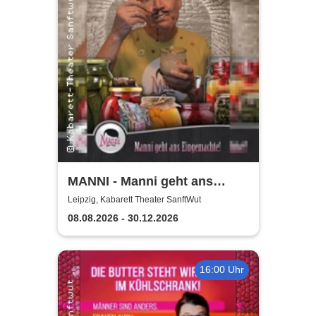
MANNI - Manni geht ans
Eingemachte
Leipzig, Kabarett Theater SanftWut
08.08.2026 - 30.12.2026
16:00 Uhr