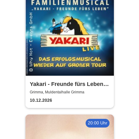
Yakari - Freunde fürs Leben -
Das Musical für die ganze
Grimma, Muldentalhalle Grimma
Familie
10.12.2026
20:00 Uhr