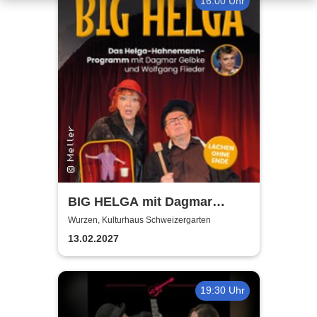
16:00 Uhr
BIG HELGA mit Dagmar
Gelbke & Wolfgang Fliedler
Wurzen, Kulturhaus Schweizergarten
13.02.2027
19:30 Uhr