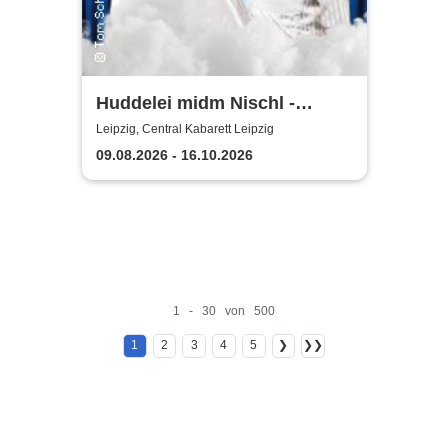
Huddelei midm Nischl -
Central Kabarett Leipzig
Leipzig, Central Kabarett Leipzig
09.08.2026 - 16.10.2026
1 - 30 von 500
1
2
3
4
5
❯
❯❯