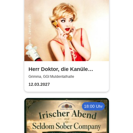
Herr Doktor, die Kanüle
klemmt
Grimma, GGI Muldentalhalle
12.03.2027
18:00 Uhr