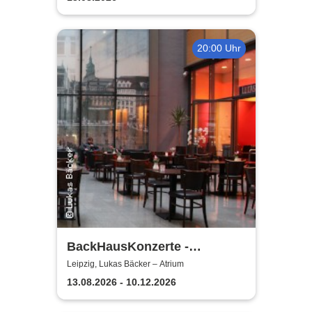
weinen
20:00 Uhr
BackHausKonzerte -
Kammermusik mit der
Leipzig, Lukas Bäcker – Atrium
Sinfonia Leipzig
13.08.2026 - 10.12.2026