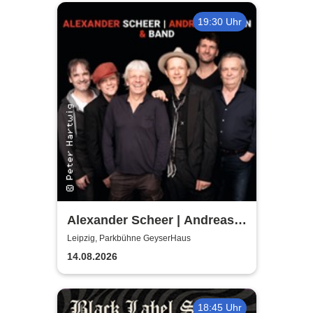
19:30 Uhr
Alexander Scheer | Andreas
Dresen & Band spielen (nicht
Leipzig, Parkbühne GeyserHaus
nur) Gundermann
14.08.2026
18:45 Uhr