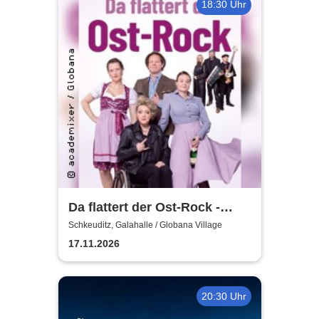
18:30 Uhr
Da flattert der Ost-Rock -
H.Blank, A. Geißler, R.
Schkeuditz, Galahalle / Globana Village
Köbernick
17.11.2026
20:30 Uhr