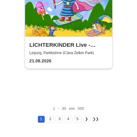
LICHTERKINDER Live -
Sommer Mitmachspaß 2026
Leipzig, Parkbühne (Clara Zetkin Park)
21.08.2026
1 - 30 von 500
1
2
3
4
5
❯
❯❯