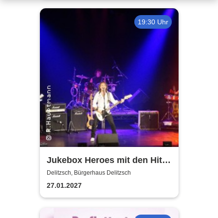
19:30 Uhr
Jukebox Heroes mit den Hits
von Sweet, Slade u.v.a. - 2027
Delitzsch, Bürgerhaus Delitzsch
27.01.2027