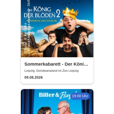
Sommerkabarett - Der König
der Blöden 2 | Central
Leipzig, Gondwanaland im Zoo Leipzig
Kabarett Leipzig
09.08.2026
19:00 Uhr