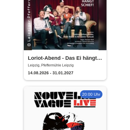
Loriot-Abend - Das Ei hängt
schief | Kabarett Leipziger
Leipzig, Pfeffermühle Leipzig
Pfeffermühle
14.08.2026 - 31.01.2027
20:00 Uhr