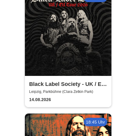
Black Label Society - UK / EU
TOUR 2026
Leipzig, Parkbühne (Clara Zetkin Park)
14.08.2026
18:45 Uhr