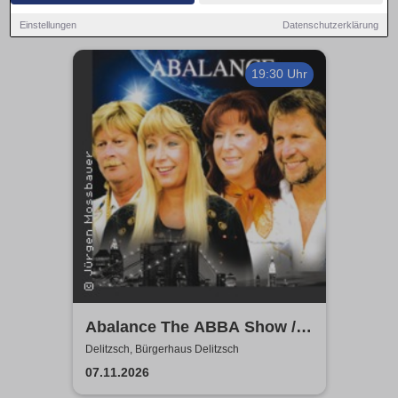
Einstellungen
Datenschutzerklärung
19:30 Uhr
Abalance The ABBA Show /
Revival Show - a tribute to
Delitzsch, Bürgerhaus Delitzsch
ABBA
07.11.2026