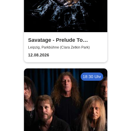
Savatage - Prelude To
Madness - Summer Tour 2026
Leipzig, Parkbühne (Clara Zetkin Park)
12.08.2026
18:30 Uhr