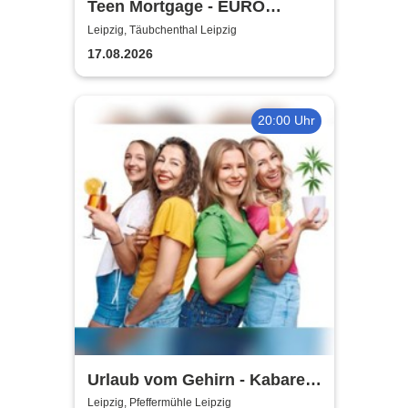
Teen Mortgage - EURO
SUMMER 2026
Leipzig, Täubchenthal Leipzig
17.08.2026
20:00 Uhr
Urlaub vom Gehirn - Kabarett
Leipziger Pfeffermühle
Leipzig, Pfeffermühle Leipzig