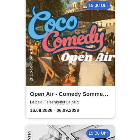
19:30 Uhr
Open Air - Comedy Sommer
Shows | Felsenkeller Leipzig
Leipzig, Felsenkeller Leipzig
16.08.2026 - 06.09.2026
19:00 Uhr