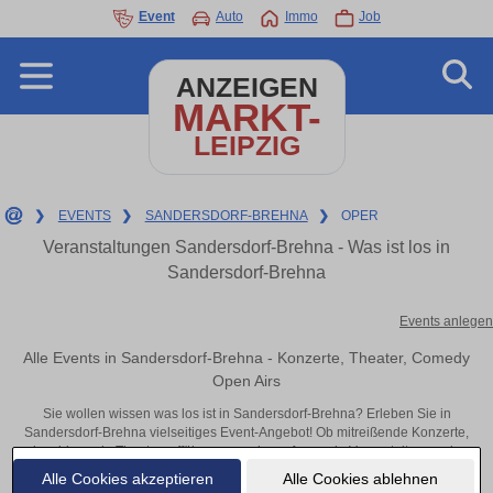
Event
Auto
Immo
Job
ANZEIGEN
MARKT-
LEIPZIG
❯
EVENTS
❯
SANDERSDORF-BREHNA
❯
OPER
Veranstaltungen Sandersdorf-Brehna - Was ist los in
Sandersdorf-Brehna
Events anlegen
Alle Events in Sandersdorf-Brehna - Konzerte, Theater, Comedy
Open Airs
Sie wollen wissen was los ist in Sandersdorf-Brehna? Erleben Sie in
Sandersdorf-Brehna vielseitiges Event-Angebot! Ob mitreißende Konzerte,
inspirierende Theateraufführungen oder aufregende Veranstaltungen in
Sandersdorf-Brehna – hier finden alles im Überblick und Tickets.
Alle Cookies akzeptieren
Alle Cookies ablehnen