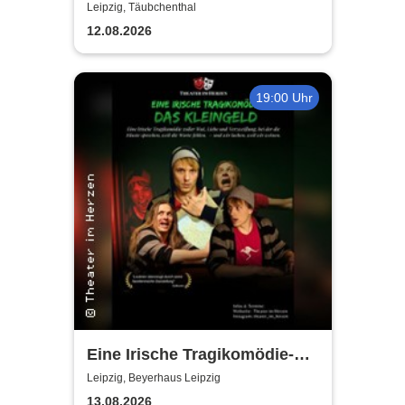
Leipzig, Täubchenthal
12.08.2026
19:00 Uhr
Eine Irische Tragikomödie-
Das Kleingeld | Getreu dem
Leipzig, Beyerhaus Leipzig
Motto: Wir lachen, weil wir
13.08.2026