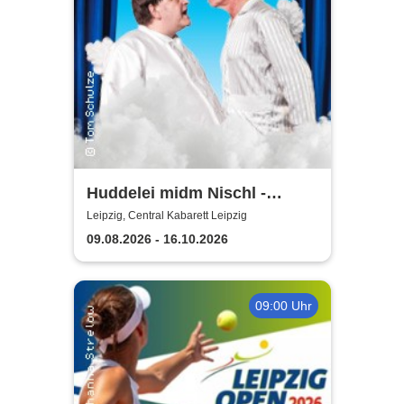
Huddelei midm Nischl -
Central Kabarett Leipzig
Leipzig, Central Kabarett Leipzig
09.08.2026 - 16.10.2026
09:00 Uhr