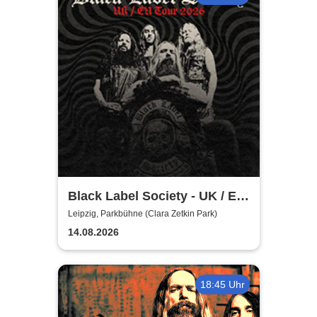
Black Label Society - UK / EU
TOUR 2026
Leipzig, Parkbühne (Clara Zetkin Park)
14.08.2026
18:45 Uhr