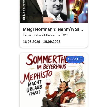
Meigl Hoffmann: Nehm´n Sie
´n Alten! - Ein Otto Reutter-
Leipzig, Kabarett Theater SanftWut
Abend
16.08.2026 - 19.09.2026
18:00 Uhr