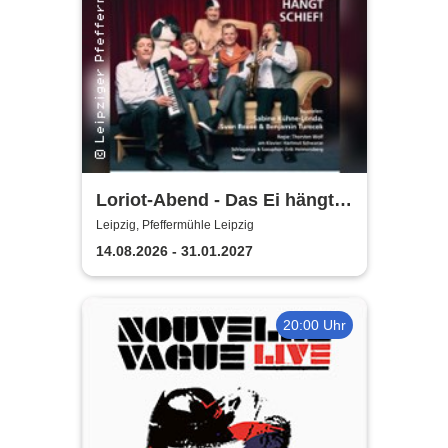
Loriot-Abend - Das Ei hängt
schief | Kabarett Leipziger
Leipzig, Pfeffermühle Leipzig
Pfeffermühle
14.08.2026 - 31.01.2027
20:00 Uhr