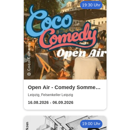
19:30 Uhr
Open Air - Comedy Sommer
Shows | Felsenkeller Leipzig
Leipzig, Felsenkeller Leipzig
16.08.2026 - 06.09.2026
19:00 Uhr