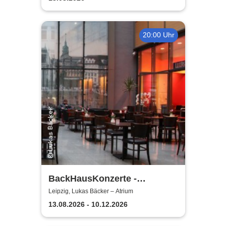
weinen
20:00 Uhr
BackHausKonzerte -
Kammermusik mit der
Leipzig, Lukas Bäcker – Atrium
Sinfonia Leipzig
13.08.2026 - 10.12.2026