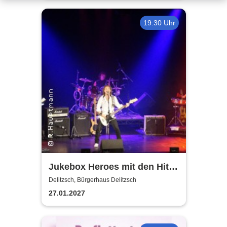
19:30 Uhr
Jukebox Heroes mit den Hits
von Sweet, Slade u.v.a. - 2027
Delitzsch, Bürgerhaus Delitzsch
27.01.2027