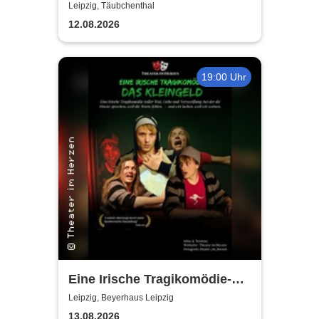
Leipzig, Täubchenthal
12.08.2026
19:00 Uhr
Eine Irische Tragikomödie-
Das Kleingeld | Getreu dem
Leipzig, Beyerhaus Leipzig
Motto: Wir lachen, weil wir
13.08.2026