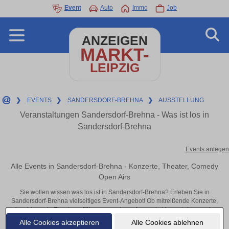
Event
Auto
Immo
Job
ANZEIGEN
MARKT-
LEIPZIG
❯
EVENTS
❯
SANDERSDORF-BREHNA
❯
AUSSTELLUNG
Veranstaltungen Sandersdorf-Brehna - Was ist los in
Sandersdorf-Brehna
Events anlegen
Alle Events in Sandersdorf-Brehna - Konzerte, Theater, Comedy
Open Airs
Sie wollen wissen was los ist in Sandersdorf-Brehna? Erleben Sie in
Sandersdorf-Brehna vielseitiges Event-Angebot! Ob mitreißende Konzerte,
inspirierende Theateraufführungen oder aufregende Veranstaltungen in
Sandersdorf-Brehna – hier finden alles im Überblick und Tickets.
Alle Cookies akzeptieren
Alle Cookies ablehnen