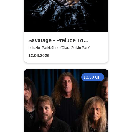
Savatage - Prelude To
Madness - Summer Tour 2026
Leipzig, Parkbühne (Clara Zetkin Park)
12.08.2026
18:30 Uhr