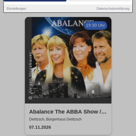
Einstellungen
Datenschutzerklärung
19:30 Uhr
Abalance The ABBA Show /
Revival Show - a tribute to
Delitzsch, Bürgerhaus Delitzsch
ABBA
07.11.2026