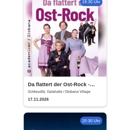
18:30 Uhr
Da flattert der Ost-Rock -
H.Blank, A. Geißler, R.
Schkeuditz, Galahalle / Globana Village
Köbernick
17.11.2026
20:30 Uhr