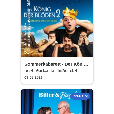
Sommerkabarett - Der König
der Blöden 2 | Central
Leipzig, Gondwanaland im Zoo Leipzig
Kabarett Leipzig
09.08.2026
19:00 Uhr