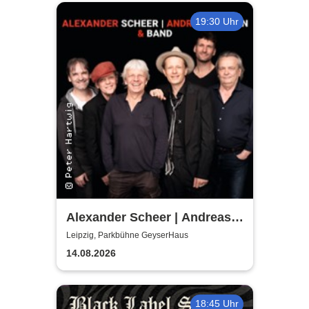
19:30 Uhr
Alexander Scheer | Andreas
Dresen & Band spielen (nicht
Leipzig, Parkbühne GeyserHaus
nur) Gundermann
14.08.2026
18:45 Uhr