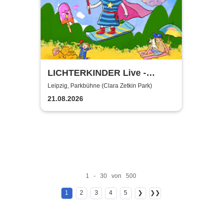
LICHTERKINDER Live -
Sommer Mitmachspaß 2026
Leipzig, Parkbühne (Clara Zetkin Park)
21.08.2026
1 - 30 von 500
1
2
3
4
5
❯
❯❯