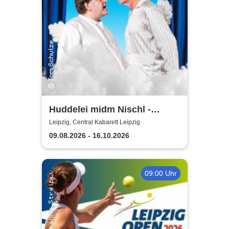
Huddelei midm Nischl -
Central Kabarett Leipzig
Leipzig, Central Kabarett Leipzig
09.08.2026 - 16.10.2026
09:00 Uhr