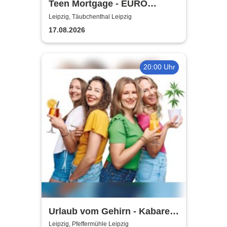
Teen Mortgage - EURO
SUMMER 2026
Leipzig, Täubchenthal Leipzig
17.08.2026
20:00 Uhr
Urlaub vom Gehirn - Kabarett
Leipziger Pfeffermühle
Leipzig, Pfeffermühle Leipzig