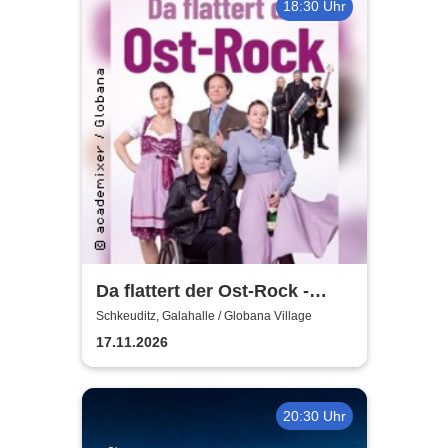
18:30 Uhr
Da flattert der Ost-Rock -
H.Blank, A. Geißler, R.
Schkeuditz, Galahalle / Globana Village
Köbernick
17.11.2026
20:30 Uhr