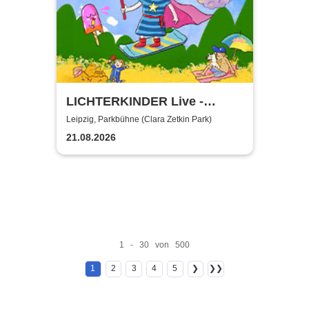
LICHTERKINDER Live -
Sommer Mitmachspaß 2026
Leipzig, Parkbühne (Clara Zetkin Park)
21.08.2026
1 - 30 von 500
1
2
3
4
5
❯
❯❯