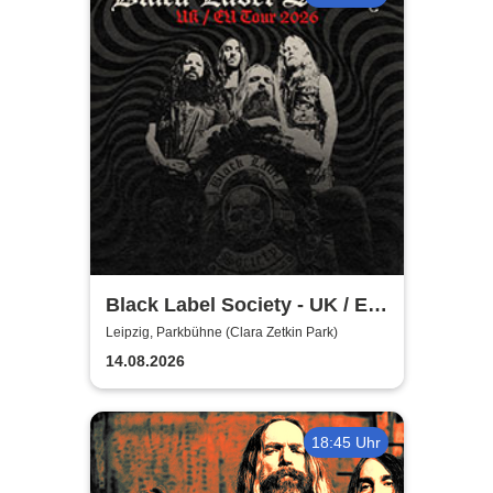
Black Label Society - UK / EU
TOUR 2026
Leipzig, Parkbühne (Clara Zetkin Park)
14.08.2026
18:45 Uhr