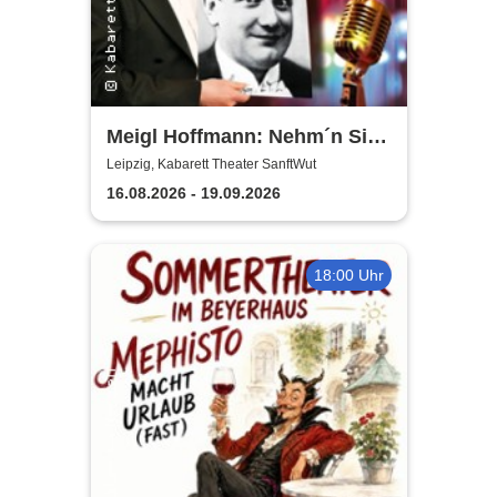
Meigl Hoffmann: Nehm´n Sie
´n Alten! - Ein Otto Reutter-
Leipzig, Kabarett Theater SanftWut
Abend
16.08.2026 - 19.09.2026
18:00 Uhr