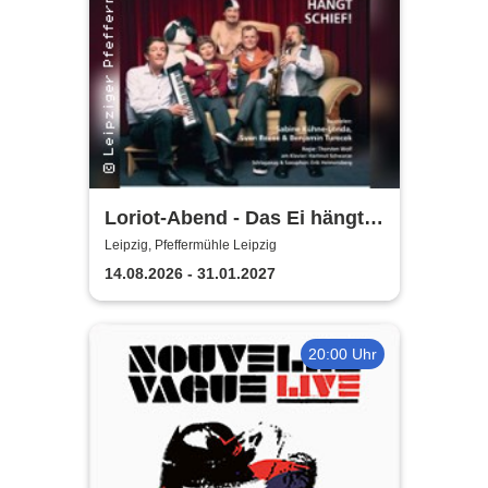
Loriot-Abend - Das Ei hängt
schief | Kabarett Leipziger
Leipzig, Pfeffermühle Leipzig
Pfeffermühle
14.08.2026 - 31.01.2027
20:00 Uhr