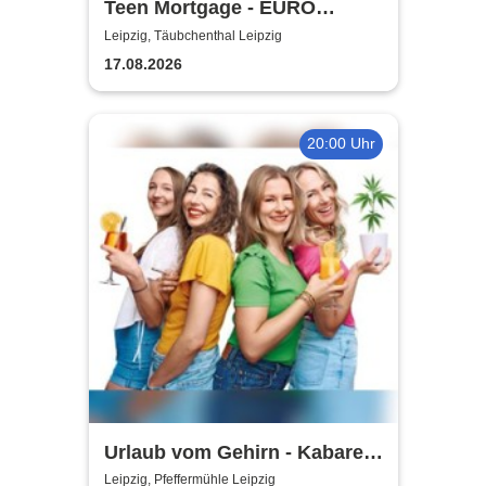
Teen Mortgage - EURO
SUMMER 2026
Leipzig, Täubchenthal Leipzig
17.08.2026
20:00 Uhr
Urlaub vom Gehirn - Kabarett
Leipziger Pfeffermühle
Leipzig, Pfeffermühle Leipzig