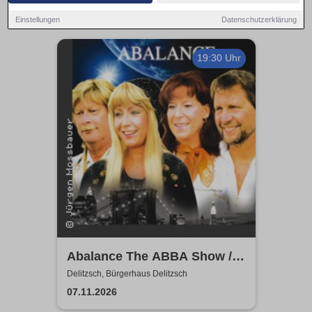
Einstellungen
Datenschutzerklärung
19:30 Uhr
Abalance The ABBA Show /
Revival Show - a tribute to
Delitzsch, Bürgerhaus Delitzsch
ABBA
07.11.2026