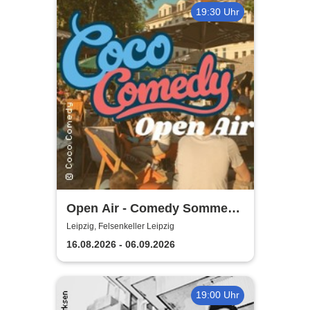
19:30 Uhr
Open Air - Comedy Sommer
Shows | Felsenkeller Leipzig
Leipzig, Felsenkeller Leipzig
16.08.2026 - 06.09.2026
19:00 Uhr