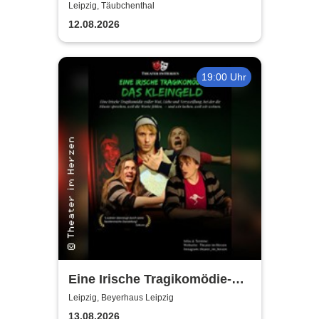
Leipzig, Täubchenthal
12.08.2026
19:00 Uhr
Eine Irische Tragikomödie-
Das Kleingeld | Getreu dem
Leipzig, Beyerhaus Leipzig
Motto: Wir lachen, weil wir
13.08.2026