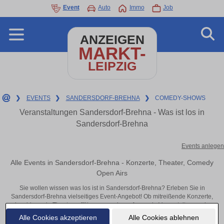
Event
Auto
Immo
Job
ANZEIGEN
MARKT-
LEIPZIG
❯
EVENTS
❯
SANDERSDORF-BREHNA
❯
COMEDY-SHOWS
Veranstaltungen Sandersdorf-Brehna - Was ist los in
Sandersdorf-Brehna
Events anlegen
Alle Events in Sandersdorf-Brehna - Konzerte, Theater, Comedy
Open Airs
Sie wollen wissen was los ist in Sandersdorf-Brehna? Erleben Sie in
Sandersdorf-Brehna vielseitiges Event-Angebot! Ob mitreißende Konzerte,
inspirierende Theateraufführungen oder aufregende Veranstaltungen in
Sandersdorf-Brehna – hier finden alles im Überblick und Tickets.
Alle Cookies akzeptieren
Alle Cookies ablehnen