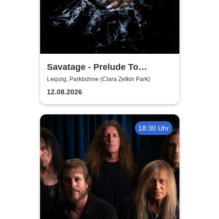
Savatage - Prelude To
Madness - Summer Tour 2026
Leipzig, Parkbühne (Clara Zetkin Park)
12.08.2026
18:30 Uhr