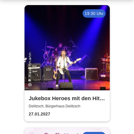
19:30 Uhr
Jukebox Heroes mit den Hits
von Sweet, Slade u.v.a. - 2027
Delitzsch, Bürgerhaus Delitzsch
27.01.2027