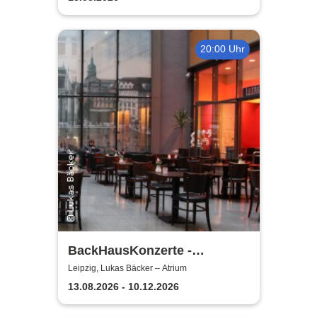
weinen
20:00 Uhr
BackHausKonzerte -
Kammermusik mit der
Leipzig, Lukas Bäcker – Atrium
Sinfonia Leipzig
13.08.2026 - 10.12.2026