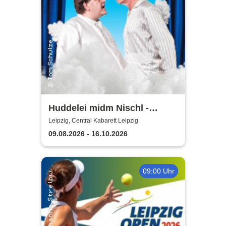
Huddelei midm Nischl -
Central Kabarett Leipzig
Leipzig, Central Kabarett Leipzig
09.08.2026 - 16.10.2026
09:00 Uhr