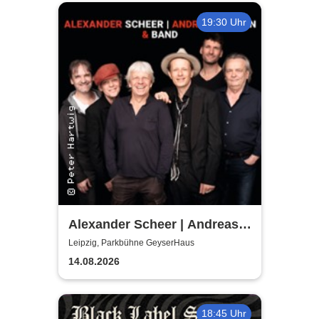
19:30 Uhr
Alexander Scheer | Andreas
Dresen & Band spielen (nicht
Leipzig, Parkbühne GeyserHaus
nur) Gundermann
14.08.2026
18:45 Uhr