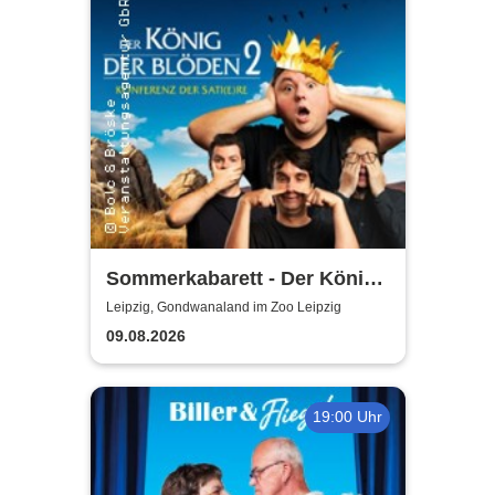
Sommerkabarett - Der König
der Blöden 2 | Central
Leipzig, Gondwanaland im Zoo Leipzig
Kabarett Leipzig
09.08.2026
19:00 Uhr