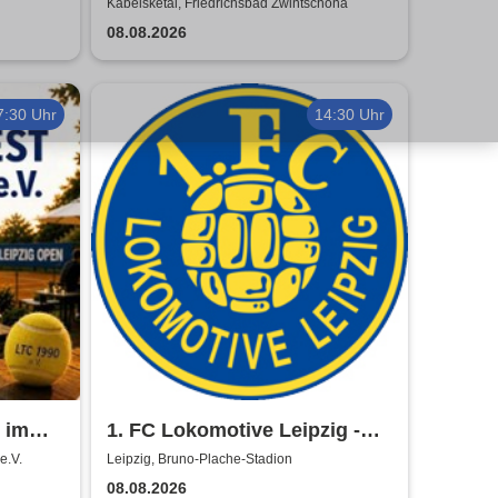
 - 2027
Rave
Kabelsketal, Friedrichsbad Zwintschöna
08.08.2026
7:30 Uhr
14:30 Uhr
 im
1. FC Lokomotive Leipzig -
pen
Regionalliga Nordost
e.V.
Leipzig, Bruno-Plache-Stadion
2026/2027
08.08.2026