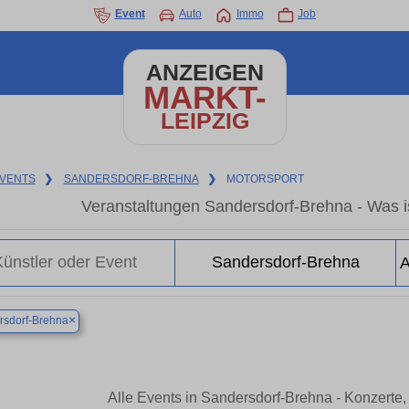
Event
Auto
Immo
Job
ANZEIGEN
MARKT-
LEIPZIG
VENTS
❯
SANDERSDORF-BREHNA
❯
MOTORSPORT
Veranstaltungen Sandersdorf-Brehna - Was is
×
rsdorf-Brehna
Alle Events in Sandersdorf-Brehna - Konzerte