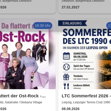
al Show - a tribute to
von Sweet, Slade u.v.a.
h, Bürgerhaus Delitzsch
Delitzsch, Bürgerhaus Delitzsch
A
2026
27.01.2027
18:30 Uhr
1
attert der Ost-Rock -
LTC Sommerfest 2026 -
nk, A. Geißler, R.
Rahmen der Leipzig O
tz, Galahalle / Globana Village
Leipzig, Leipziger Tennis Club 1990 
rnick
2026
08.08.2026