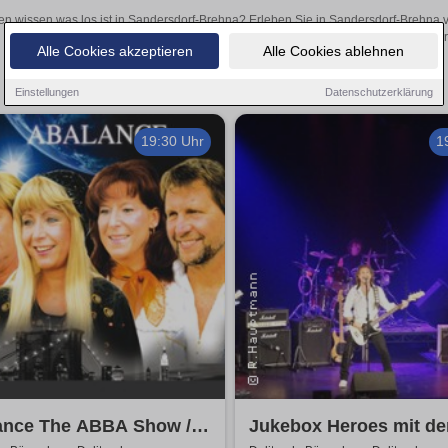
en wissen was los ist in Sandersdorf-Brehna? Erleben Sie in Sandersdorf-Brehna v
Theateraufführungen oder aufregende Veranstaltungen in Sandersdorf-Breh
Alle Cookies akzeptieren
Alle Cookies ablehnen
Einstellungen
Datenschutzerklärung
19:30 Uhr
1
ance The ABBA Show /
Jukebox Heroes mit de