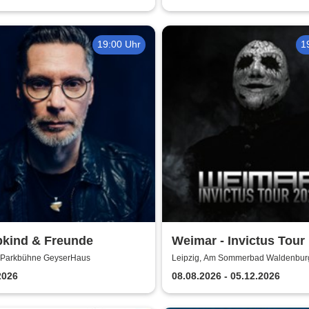
19:00 Uhr
1
bkind & Freunde
Weimar - Invictus Tour P
, Parkbühne GeyserHaus
Leipzig, Am Sommerbad Waldenbur
2026
08.08.2026 - 05.12.2026