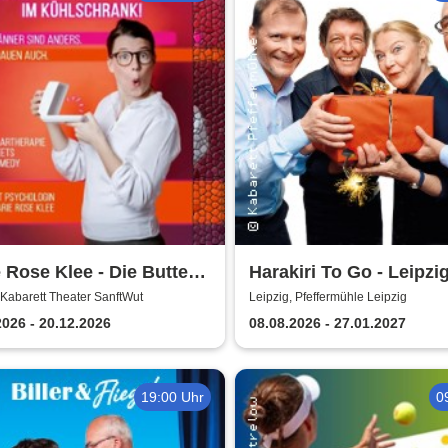
 Rose Klee - Die Butter
Harakiri To Go - Leipzi
 wirklich im
Pfeffermühle
 Kabarett Theater SanftWut
Leipzig, Pfeffermühle Leipzig
schrank!
2026 - 20.12.2026
08.08.2026 - 27.01.2027
19:00 Uhr
0