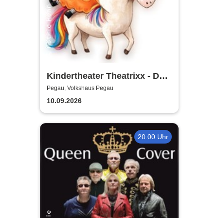
Kindertheater Theatrixx - Das
Neinhorn und der Geburtstag
Pegau, Volkshaus Pegau
10.09.2026
20:00 Uhr