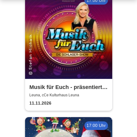
17:00 Uhr
Musik für Euch - präsentiert
von Uta Bresan
Leuna, cCe Kulturhaus Leuna
11.11.2026
17:00 Uhr