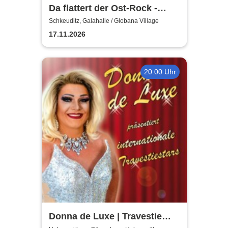
Da flattert der Ost-Rock -
H.Blank, A. Geißler, R.
Schkeuditz, Galahalle / Globana Village
Köbernick
17.11.2026
20:00 Uhr
Donna de Luxe | Travestie