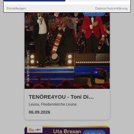
Einstellungen
Datenschutzerklärung
19:30 Uhr
TENÖRE4YOU - Toni Di
Napoli & Pietro Pato
Leuna, Friedenskirche Leuna
06.09.2026