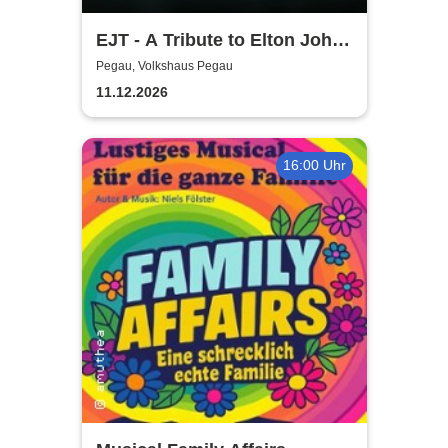
EJT - A Tribute to Elton John /
Wonderful Crazy Night
Pegau, Volkshaus Pegau
11.12.2026
16:00 Uhr