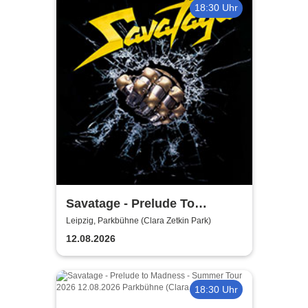
18:30 Uhr
Savatage - Prelude To
Madness - Summer Tour 2026
Leipzig, Parkbühne (Clara Zetkin Park)
12.08.2026
18:30 Uhr