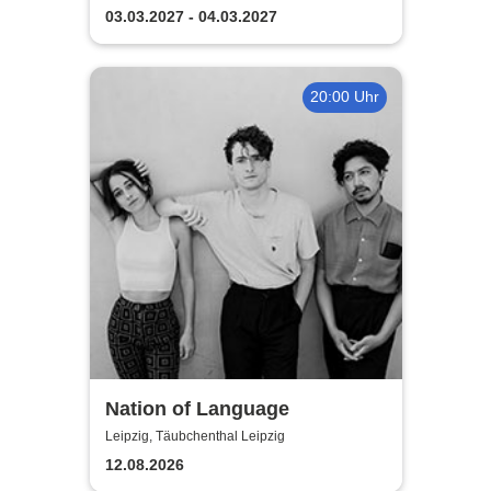
| Florian Poldrack
03.03.2027 - 04.03.2027
Zauberkunst
20:00 Uhr
Nation of Language
Leipzig, Täubchenthal Leipzig
12.08.2026