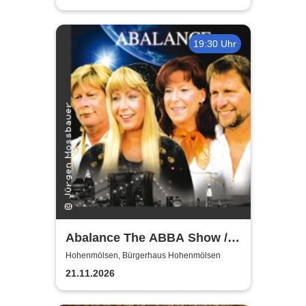
19:30 Uhr
Abalance The ABBA Show /
Revival Show - a tribute to
Hohenmölsen, Bürgerhaus Hohenmölsen
ABBA
21.11.2026