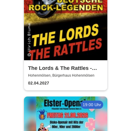
The Lords & The Rattles -
Deutsche Rocklegenden
Hohenmölsen, Bürgerhaus Hohenmölsen
02.04.2027
19:00 Uhr