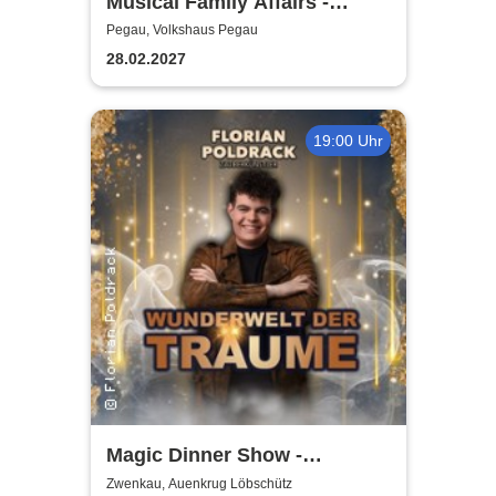
Musical Family Affairs -
präsentiert von AMuThea
Pegau, Volkshaus Pegau
28.02.2027
19:00 Uhr
Magic Dinner Show -
WUNDERWELT DER TRÄUME
Zwenkau, Auenkrug Löbschütz