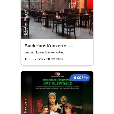
BackHausKonzerte -
Kammermusik mit der
Leipzig, Lukas Bäcker – Atrium
Sinfonia Leipzig
13.08.2026 - 10.12.2026
19:00 Uhr