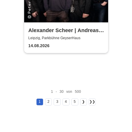
Alexander Scheer | Andreas
Dresen & Band spielen (nicht
Leipzig, Parkbühne GeyserHaus
nur) Gundermann
14.08.2026
1 - 30 von 500
1
2
3
4
5
❯
❯❯