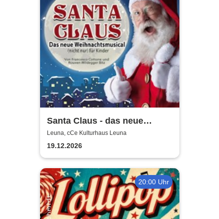
Santa Claus - das neue
Weihnachtsmusical (nicht
Leuna, cCe Kulturhaus Leuna
nur) für Kinder
19.12.2026
20:00 Uhr