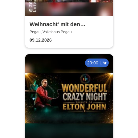
Weihnacht' mit den
Holzhäuser Spatzen - Mit
Pegau, Volkshaus Pegau
Sack und Rute
09.12.2026
20:00 Uhr