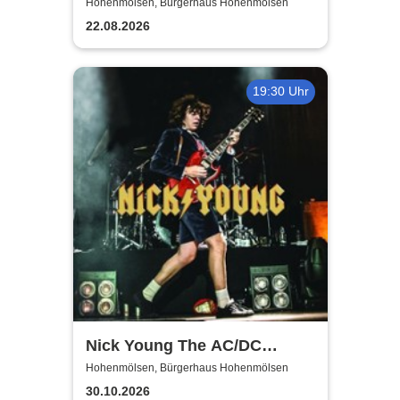
Show
Hohenmölsen, Bürgerhaus Hohenmölsen
22.08.2026
19:30 Uhr
Nick Young The AC/DC
Master-Band
Hohenmölsen, Bürgerhaus Hohenmölsen
30.10.2026