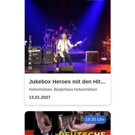
Jukebox Heroes mit den Hits
von Sweet, Slade u.v.a. - 2027
Hohenmölsen, Bürgerhaus Hohenmölsen
13.01.2027
19:30 Uhr