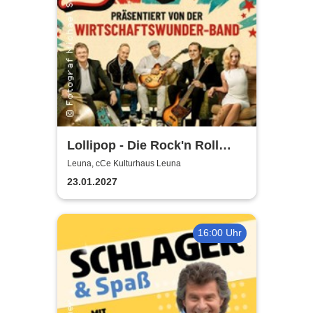
Lollipop - Die Rock'n Roll
Show - präsentiert von der
Leuna, cCe Kulturhaus Leuna
Wirtschaftswunder-Band
23.01.2027
16:00 Uhr