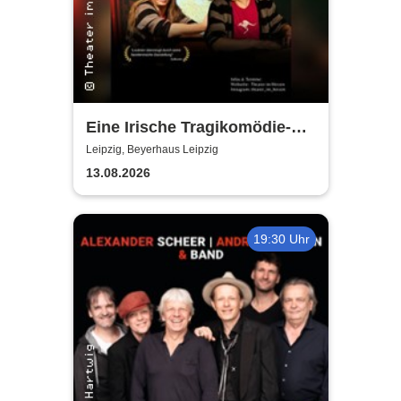
Eine Irische Tragikomödie-
Das Kleingeld | Getreu dem
Leipzig, Beyerhaus Leipzig
Motto: Wir lachen, weil wir
13.08.2026
weinen
19:30 Uhr