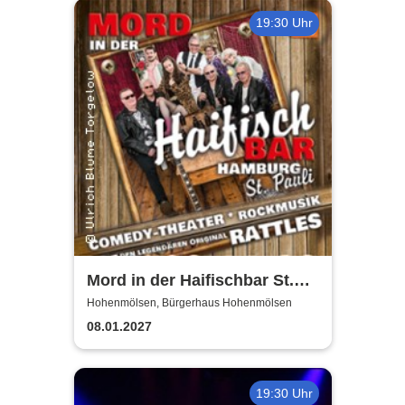
19:30 Uhr
Mord in der Haifischbar St.
Pauli - Theater IK's & The
Hohenmölsen, Bürgerhaus Hohenmölsen
Rattles - Theater & Musik
08.01.2027
19:30 Uhr