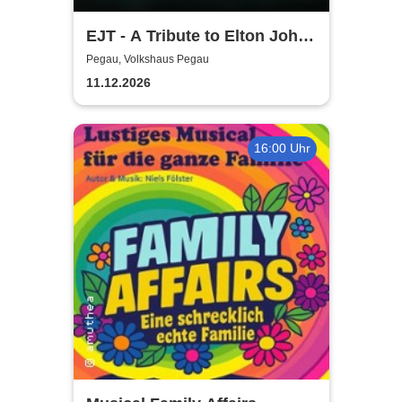
EJT - A Tribute to Elton John /
Wonderful Crazy Night
Pegau, Volkshaus Pegau
11.12.2026
16:00 Uhr