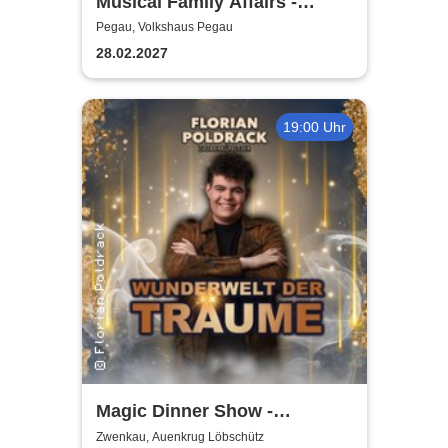
Musical Family Affairs -
präsentiert von AMuThea
Pegau, Volkshaus Pegau
28.02.2027
19:00 Uhr
Magic Dinner Show -
WUNDERWELT DER TRÄUME
Zwenkau, Auenkrug Löbschütz