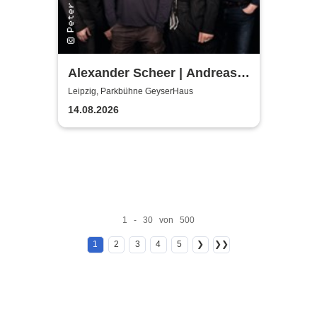
Alexander Scheer | Andreas
Dresen & Band spielen (nicht
Leipzig, Parkbühne GeyserHaus
nur) Gundermann
14.08.2026
1 - 30 von 500
1
2
3
4
5
❯
❯❯