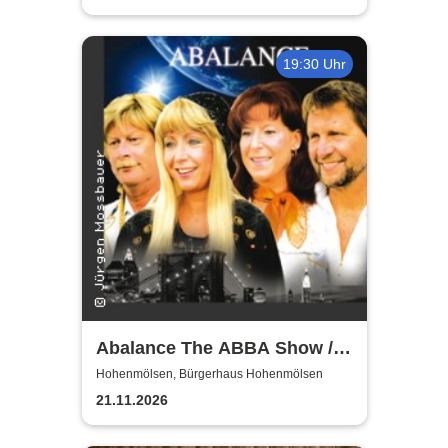
19:30 Uhr
Abalance The ABBA Show /
Revival Show - a tribute to
Hohenmölsen, Bürgerhaus Hohenmölsen
ABBA
21.11.2026