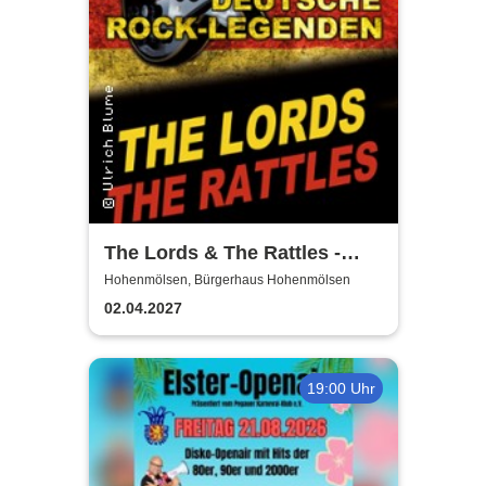
The Lords & The Rattles -
Deutsche Rocklegenden
Hohenmölsen, Bürgerhaus Hohenmölsen
02.04.2027
19:00 Uhr