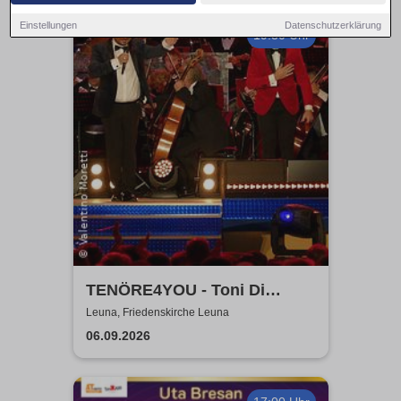
Einstellungen
Datenschutzerklärung
19:30 Uhr
TENÖRE4YOU - Toni Di
Napoli & Pietro Pato
Leuna, Friedenskirche Leuna
06.09.2026