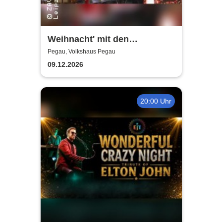
Weihnacht' mit den
Holzhäuser Spatzen - Mit
Pegau, Volkshaus Pegau
Sack und Rute
09.12.2026
20:00 Uhr