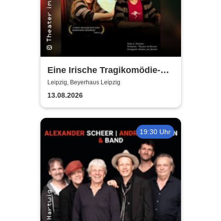
Eine Irische Tragikomödie-
Das Kleingeld | Getreu dem
Leipzig, Beyerhaus Leipzig
Motto: Wir lachen, weil wir
13.08.2026
weinen
19:30 Uhr