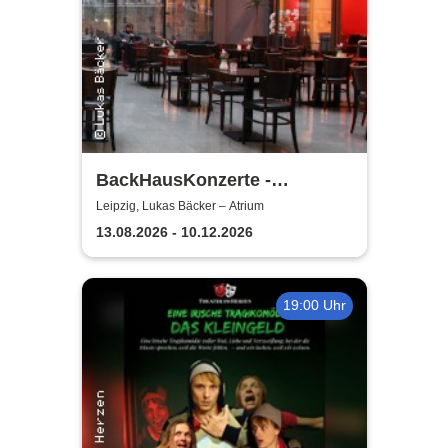
BackHausKonzerte -
Kammermusik mit der
Leipzig, Lukas Bäcker – Atrium
Sinfonia Leipzig
13.08.2026 - 10.12.2026
19:00 Uhr