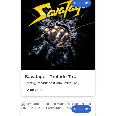
18:30 Uhr
Savatage - Prelude To
Madness - Summer Tour 2026
Leipzig, Parkbühne (Clara Zetkin Park)
12.08.2026
18:30 Uhr