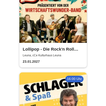
Lollipop - Die Rock'n Roll
Show - präsentiert von der
Leuna, cCe Kulturhaus Leuna
Wirtschaftswunder-Band
23.01.2027
16:00 Uhr