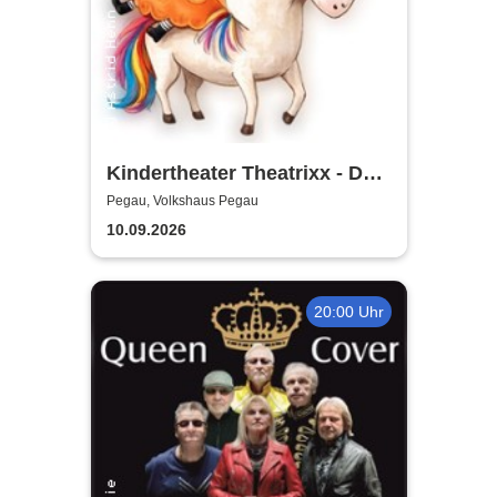
Kindertheater Theatrixx - Das
Neinhorn und der Geburtstag
Pegau, Volkshaus Pegau
10.09.2026
20:00 Uhr