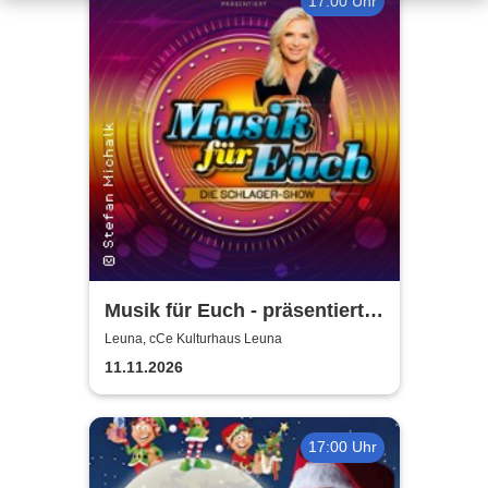
17:00 Uhr
Musik für Euch - präsentiert
von Uta Bresan
Leuna, cCe Kulturhaus Leuna
11.11.2026
17:00 Uhr