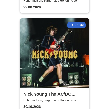
Show
Hohenmölsen, Bürgerhaus Hohenmölsen
22.08.2026
19:30 Uhr
Nick Young The AC/DC
Master-Band
Hohenmölsen, Bürgerhaus Hohenmölsen
30.10.2026