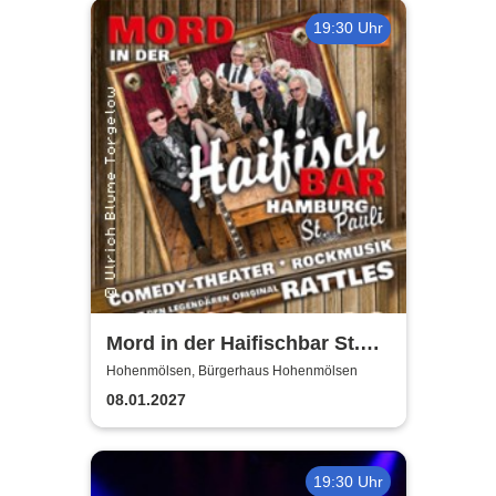
19:30 Uhr
Mord in der Haifischbar St.
Pauli - Theater IK's & The
Hohenmölsen, Bürgerhaus Hohenmölsen
Rattles - Theater & Musik
08.01.2027
19:30 Uhr