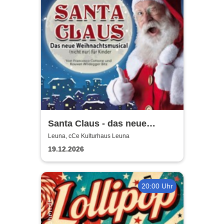
Santa Claus - das neue
Weihnachtsmusical (nicht
Leuna, cCe Kulturhaus Leuna
nur) für Kinder
19.12.2026
20:00 Uhr