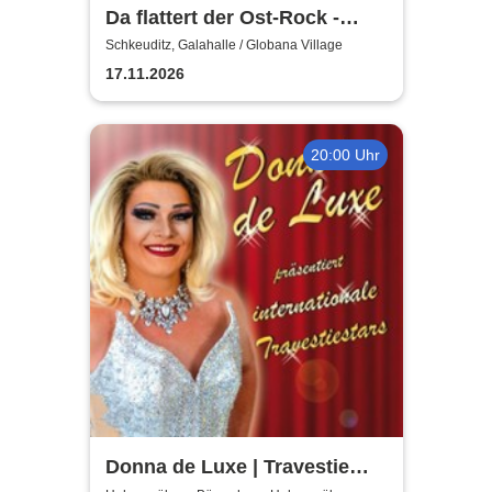
Da flattert der Ost-Rock -
H.Blank, A. Geißler, R.
Schkeuditz, Galahalle / Globana Village
Köbernick
17.11.2026
20:00 Uhr
Donna de Luxe | Travestie