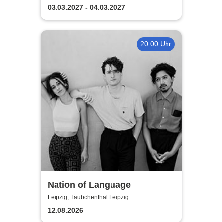
| Florian Poldrack
03.03.2027 - 04.03.2027
Zauberkunst
20:00 Uhr
Nation of Language
Leipzig, Täubchenthal Leipzig
12.08.2026