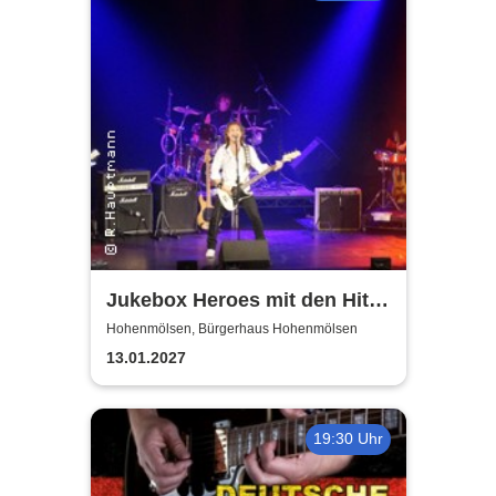
Jukebox Heroes mit den Hits
von Sweet, Slade u.v.a. - 2027
Hohenmölsen, Bürgerhaus Hohenmölsen
13.01.2027
19:30 Uhr