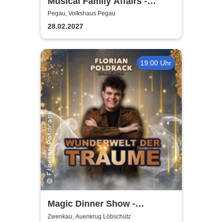
Musical Family Affairs -
präsentiert von AMuThea
Pegau, Volkshaus Pegau
28.02.2027
19:00 Uhr
Magic Dinner Show -
WUNDERWELT DER TRÄUME
Zwenkau, Auenkrug Löbschütz