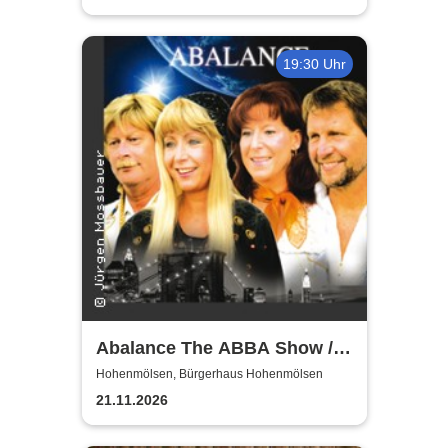
19:30 Uhr
Abalance The ABBA Show /
Revival Show - a tribute to
Hohenmölsen, Bürgerhaus Hohenmölsen
ABBA
21.11.2026