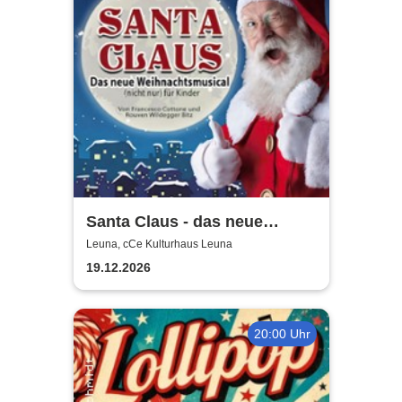
Santa Claus - das neue
Weihnachtsmusical (nicht
Leuna, cCe Kulturhaus Leuna
nur) für Kinder
19.12.2026
20:00 Uhr