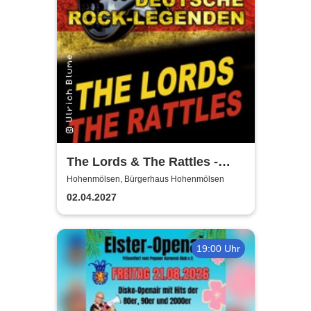
The Lords & The Rattles -
Deutsche Rocklegenden
Hohenmölsen, Bürgerhaus Hohenmölsen
02.04.2027
19:00 Uhr