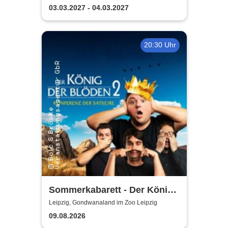
| Florian Poldrack
03.03.2027 - 04.03.2027
Zauberkunst
20:30 Uhr
Sommerkabarett - Der König
der Blöden 2 | Central
Leipzig, Gondwanaland im Zoo Leipzig
Kabarett Leipzig
09.08.2026