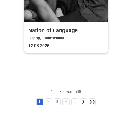
Nation of Language
Leipzig, Täubchenthal
12.08.2026
1 - 30 von 500
1
2
3
4
5
❯
❯❯