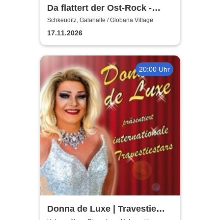
Da flattert der Ost-Rock -
H.Blank, A. Geißler, R.
Schkeuditz, Galahalle / Globana Village
Köbernick
17.11.2026
20:00 Uhr
Donna de Luxe | Travestie