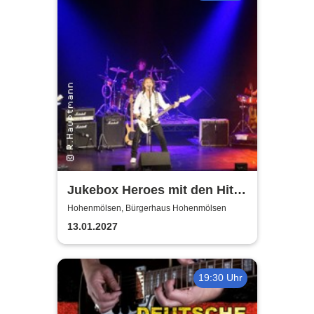
Jukebox Heroes mit den Hits
von Sweet, Slade u.v.a. - 2027
Hohenmölsen, Bürgerhaus Hohenmölsen
13.01.2027
19:30 Uhr