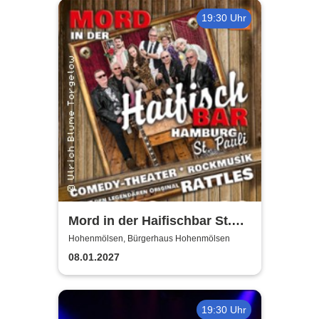
19:30 Uhr
Mord in der Haifischbar St.
Pauli - Theater IK's & The
Hohenmölsen, Bürgerhaus Hohenmölsen
Rattles - Theater & Musik
08.01.2027
19:30 Uhr