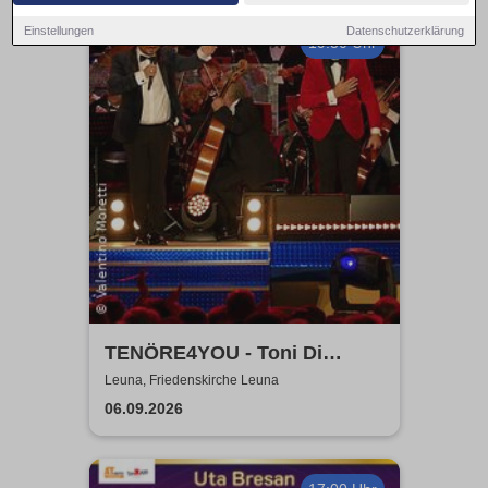
Einstellungen
Datenschutzerklärung
19:30 Uhr
TENÖRE4YOU - Toni Di
Napoli & Pietro Pato
Leuna, Friedenskirche Leuna
06.09.2026