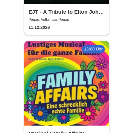
EJT - A Tribute to Elton John /
Wonderful Crazy Night
Pegau, Volkshaus Pegau
11.12.2026
16:00 Uhr