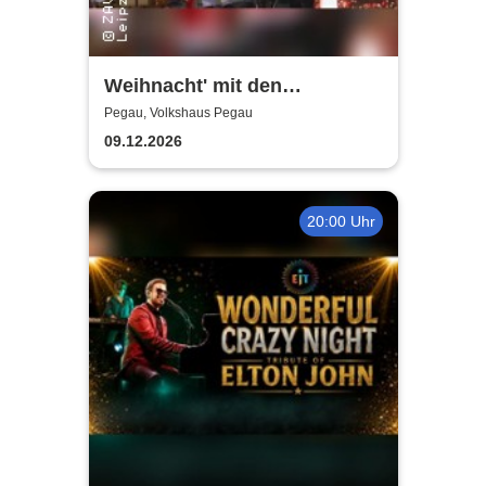
Weihnacht' mit den
Holzhäuser Spatzen - Mit
Pegau, Volkshaus Pegau
Sack und Rute
09.12.2026
20:00 Uhr