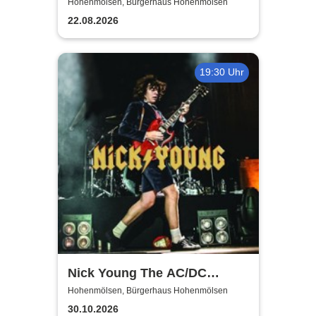
Show
Hohenmölsen, Bürgerhaus Hohenmölsen
22.08.2026
19:30 Uhr
Nick Young The AC/DC
Master-Band
Hohenmölsen, Bürgerhaus Hohenmölsen
30.10.2026