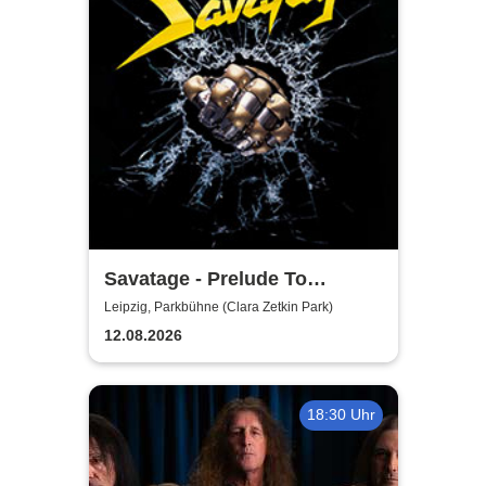
Savatage - Prelude To
Madness - Summer Tour 2026
Leipzig, Parkbühne (Clara Zetkin Park)
12.08.2026
18:30 Uhr