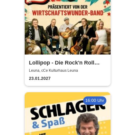
Lollipop - Die Rock'n Roll
Show - präsentiert von der
Leuna, cCe Kulturhaus Leuna
Wirtschaftswunder-Band
23.01.2027
16:00 Uhr