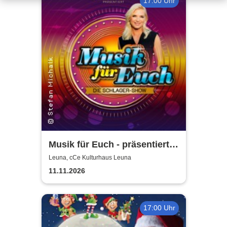
17:00 Uhr
Musik für Euch - präsentiert
von Uta Bresan
Leuna, cCe Kulturhaus Leuna
11.11.2026
17:00 Uhr