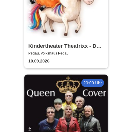
Kindertheater Theatrixx - Das
Neinhorn und der Geburtstag
Pegau, Volkshaus Pegau
10.09.2026
20:00 Uhr