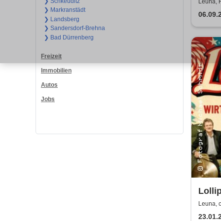
Napol
❯ Schkeuditz
Leuna, 
❯ Markranstädt
06.09.
❯ Landsberg
❯ Sandersdorf-Brehna
❯ Bad Dürrenberg
Freizeit
Immobilien
Autos
Jobs
Lolli
Show 
Leuna, 
Wirt
23.01.