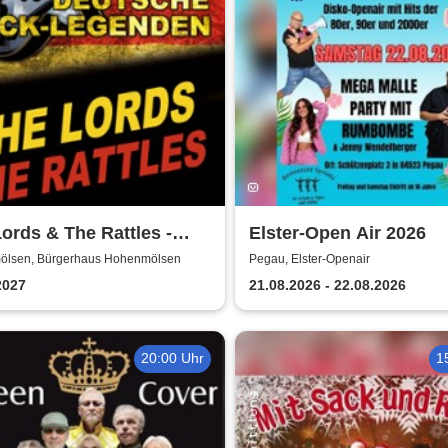
ords & The Rattles -
Elster-Open Air 2026
sche Rocklegenden
lsen, Bürgerhaus Hohenmölsen
Pegau, Elster-Openair
2027
21.08.2026 - 22.08.2026
20:00 Uhr
1