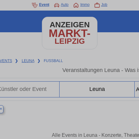
Event
Auto
Immo
Job
ANZEIGEN
MARKT-
LEIPZIG
VENTS
❯
LEUNA
❯
FUSSBALL
Veranstaltungen Leuna - Was is
×
Alle Events in Leuna - Konzerte, Theat