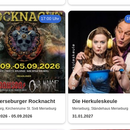
17:00 Uhr
1
Merseburger Rocknacht
Die Herkuleskeule
g, Kirchenruine St. Sixti Merseburg
Merseburg, Ständehaus Merseburg
2026 - 05.09.2026
31.01.2027