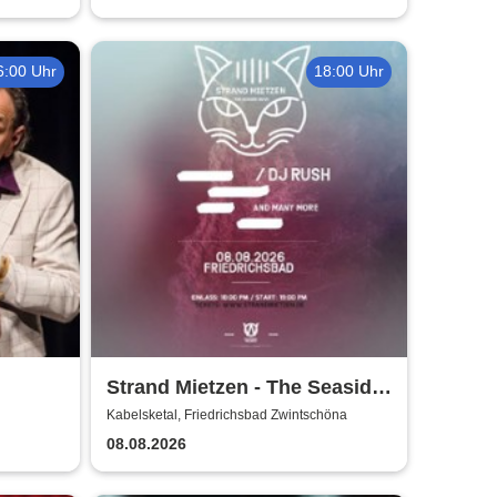
6:00 Uhr
18:00 Uhr
Strand Mietzen - The Seaside
Rave
Kabelsketal, Friedrichsbad Zwintschöna
08.08.2026