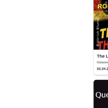
The L
Deut
Hohenmö
02.04.