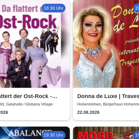
18:30 Uhr
2
attert der Ost-Rock -
Donna de Luxe | Traves
nk, A. Geißler, R.
Show
tz, Galahalle / Globana Village
Hohenmölsen, Bürgerhaus Hohenm
rnick
2026
22.08.2026
19:30 Uhr
1