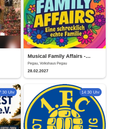
Musical Family Affairs -
it
präsentiert von AMuThea
Pegau, Volkshaus Pegau
28.02.2027
7:30 Uhr
14:30 Uhr