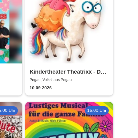
Kindertheater Theatrixx - Das
Neinhorn und der Geburtstag
Pegau, Volkshaus Pegau
10.09.2026
5:00 Uhr
16:00 Uhr