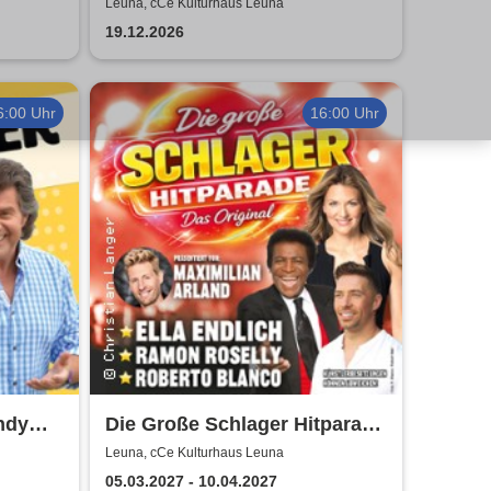
Weihnachtsmusical (nicht
Leuna, cCe Kulturhaus Leuna
nur) für Kinder
19.12.2026
6:00 Uhr
16:00 Uhr
ndy
Die Große Schlager Hitparade
- Das Original - 2027
Leuna, cCe Kulturhaus Leuna
05.03.2027 - 10.04.2027