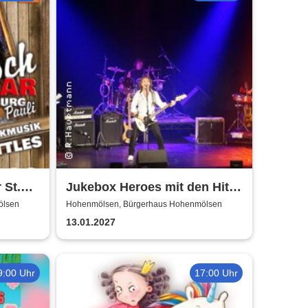
 St.
Jukebox Heroes mit den Hits
The
von Sweet, Slade u.v.a. - 2027
ölsen
Hohenmölsen, Bürgerhaus Hohenmölsen
ik
13.01.2027
9:00 Uhr
17:00 Uhr