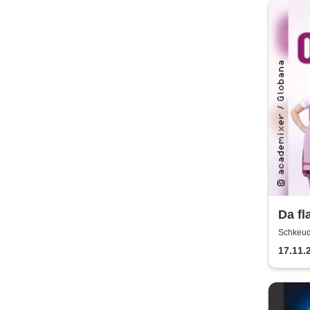
Da fl
H.Bla
Schkeudi
Köbe
17.11.