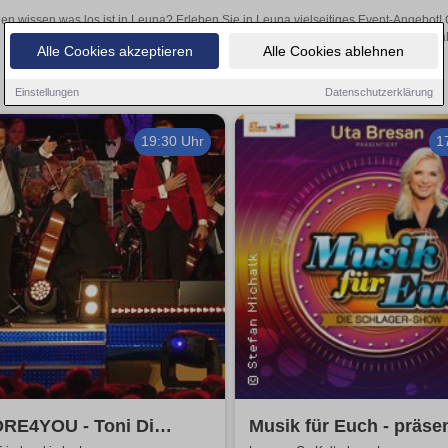
len wissen was los ist in Leuna? Erleben Sie in Leuna vielseitiges Event-Angebot!
aufregende Veranstaltungen in Leuna – hier finden al
Alle Cookies akzeptieren
Alle Cookies ablehnen
Einstellungen
Datenschutzerklärung
19:30 Uhr
1
RE4YOU - Toni Di
Musik für Euch - präsen