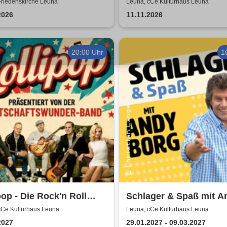
i & Pietro Pato
von Uta Bresan
Friedenskirche Leuna
Leuna, cCe Kulturhaus Leuna
2026
11.11.2026
20:00 Uhr
1
pop - Die Rock'n Roll
Schlager & Spaß mit A
- präsentiert von der
Borg und Gästen
cCe Kulturhaus Leuna
Leuna, cCe Kulturhaus Leuna
schaftswunder-Band
2027
29.01.2027 - 09.03.2027